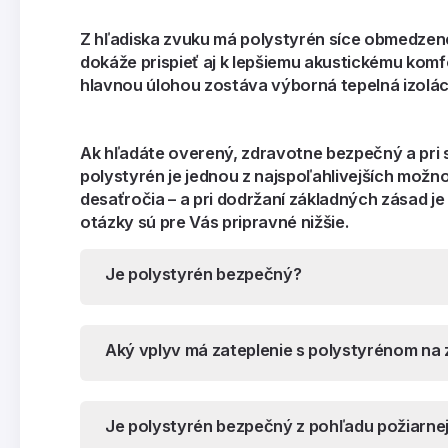
Z hľadiska zvuku má polystyrén síce obmedzené 
dokáže prispieť aj k lepšiemu akustickému kom
hlavnou úlohou zostáva výborná tepelná izoláci
Ak hľadáte overený, zdravotne bezpečný a pri s
polystyrén je jednou z najspoľahlivejších možn
desaťročia – a pri dodržaní základných zásad je
otázky sú pre Vás pripravné nižšie.
Je polystyrén bezpečný?
Aký vplyv má zateplenie s polystyrénom na
Je polystyrén bezpečný z pohľadu požiarne