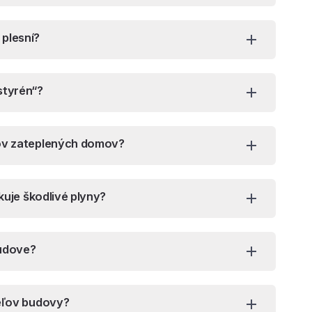
plesní?
styrén“?
ľov zateplených domov?
kuje škodlivé plyny?
budove?
teľov budovy?