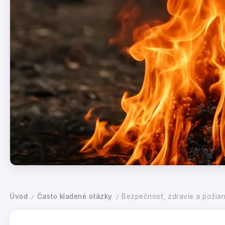
Úvod
Často kladené otázky
Bezpečnosť, zdravie a požiar
/
/