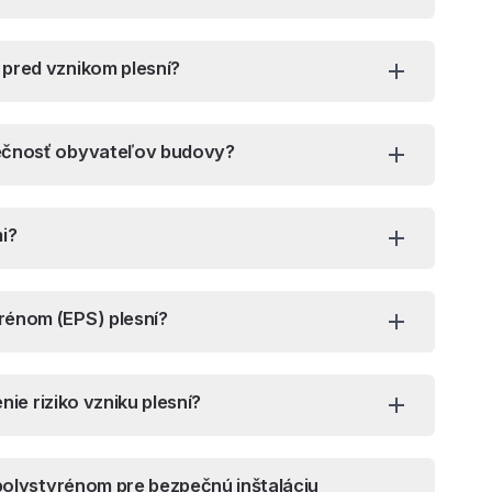
pred vznikom plesní?
ečnosť obyvateľov budovy?
i?
rénom (EPS) plesní?
nie riziko vzniku plesní?
 polystyrénom pre bezpečnú inštaláciu