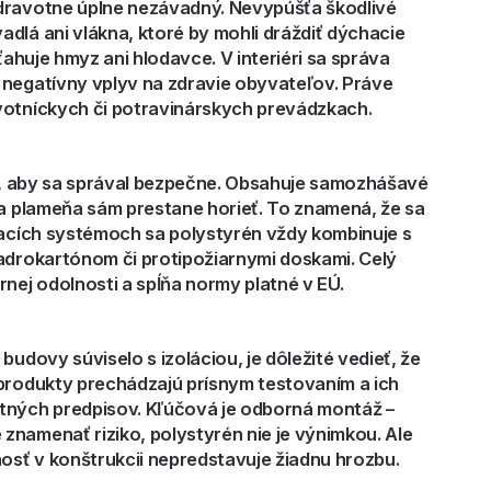
zdravotne úplne nezávadný. Nevypúšťa škodlivé
dlá ani vlákna, ktoré by mohli dráždiť dýchacie
ťahuje hmyz ani hlodavce. V interiéri sa správa
 negatívny vplyv na zdravie obyvateľov. Práve
votníckych či potravinárskych prevádzkach.
ak, aby sa správal bezpečne. Obsahuje samozhášavé
ja plameňa sám prestane horieť. To znamená, že sa
vacích systémoch sa polystyrén vždy kombinuje s
sadrokartónom či protipožiarnymi doskami. Celý
ej odolnosti a spĺňa normy platné v EÚ.
budovy súviselo s izoláciou, je dôležité vedieť, že
 produkty prechádzajú prísnym testovaním a ich
tných predpisov. Kľúčová je odborná montáž –
znamenať riziko, polystyrén nie je výnimkou. Ale
nosť v konštrukcii nepredstavuje žiadnu hrozbu.