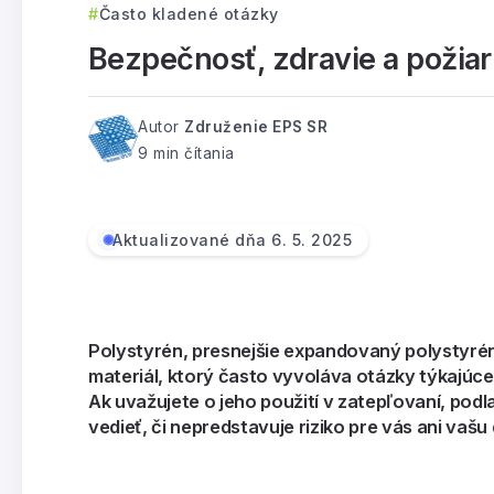
Často kladené otázky
Bezpečnosť, zdravie a požia
Autor
Združenie EPS SR
9 min čítania
Aktualizované dňa 6. 5. 2025
Polystyrén, presnejšie expandovaný polystyrén
materiál, ktorý často vyvoláva otázky týkajúce 
Ak uvažujete o jeho použití v zatepľovaní, podl
vedieť, či nepredstavuje riziko pre vás ani vaš