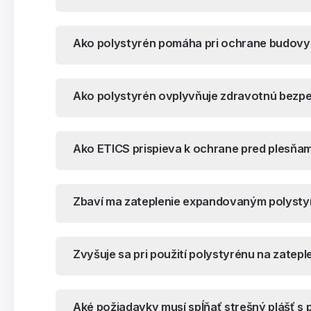
Ako polystyrén pomáha pri ochrane budovy 
Ako polystyrén ovplyvňuje zdravotnú bezp
Ako ETICS prispieva k ochrane pred plesňam
Zbaví ma zateplenie expandovaným polysty
Zvyšuje sa pri použití polystyrénu na zateple
Aké požiadavky musí spĺňať strešný plášť s