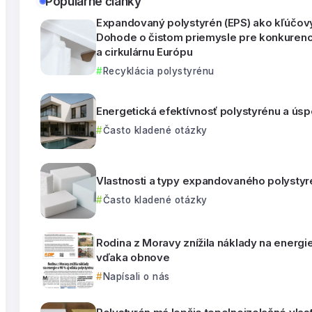
Populárne články
Expandovaný polystyrén (EPS) ako kľúčový
Dohode o čistom priemysle pre konkuren
a cirkulárnu Európu
Recyklácia polystyrénu
Energetická efektívnosť polystyrénu a úsp
Často kladené otázky
Vlastnosti a typy expandovaného polystyr
Často kladené otázky
Rodina z Moravy znížila náklady na energi
vďaka obnove
Napísali o nás