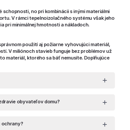
schopnosti, no pri kombinácii s inými materiálmi
fortu. V rámci tepelnoizolačného systému však jeho
a pri minimálnej hmotnosti a nákladoch.
právnom použití aj požiarne vyhovujúci materiál,
ostí. V miliónoch stavieb funguje bez problémov už
 to materiál, ktorého sa báť nemusíte. Doplňujúce
 zdravie obyvateľov domu?
j ochrany?