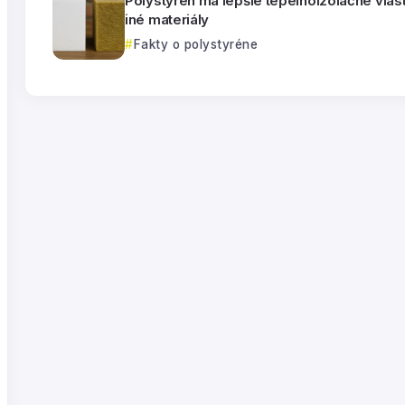
Polystyrén má lepšie tepelnoizolačné vlas
iné materiály
Fakty o polystyréne