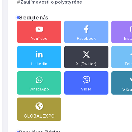
Zaujímavosti o polystyréne
Sledujte nás
YouTube
Facebook
Ins
LinkedIn
X (Twitter)
Tel
WhatsApp
Viber
VKo
GLOBALEXPO