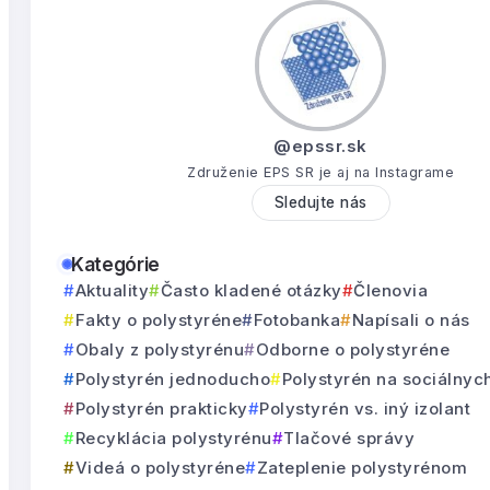
@epssr.sk
Združenie EPS SR je aj na Instagrame
Sledujte nás
Kategórie
Aktuality
Často kladené otázky
Členovia
Fakty o polystyréne
Fotobanka
Napísali o nás
Obaly z polystyrénu
Odborne o polystyréne
Polystyrén jednoducho
Polystyrén na sociálnyc
Polystyrén prakticky
Polystyrén vs. iný izolant
Recyklácia polystyrénu
Tlačové správy
Videá o polystyréne
Zateplenie polystyrénom