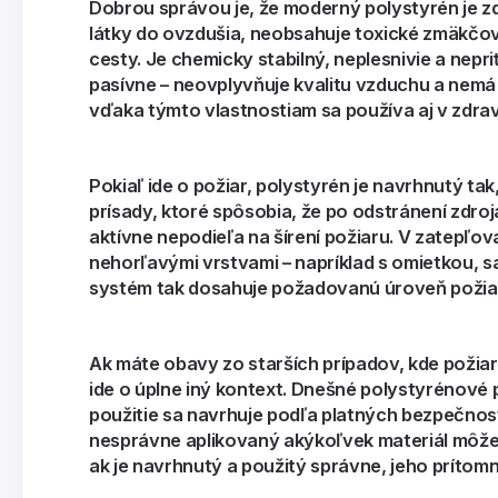
Dobrou správou je, že moderný polystyrén je 
látky do ovzdušia, neobsahuje toxické zmäkčova
cesty. Je chemicky stabilný, neplesnivie a nepri
pasívne – neovplyvňuje kvalitu vzduchu a nemá
vďaka týmto vlastnostiam sa používa aj v zdra
Pokiaľ ide o požiar, polystyrén je navrhnutý t
prísady, ktoré spôsobia, že po odstránení zdro
aktívne nepodieľa na šírení požiaru. V zatepľo
nehorľavými vrstvami – napríklad s omietkou, 
systém tak dosahuje požadovanú úroveň požiarn
Ak máte obavy zo starších prípadov, kde požiar 
ide o úplne iný kontext. Dnešné polystyrénové
použitie sa navrhuje podľa platných bezpečnos
nesprávne aplikovaný akýkoľvek materiál môže 
ak je navrhnutý a použitý správne, jeho prítom