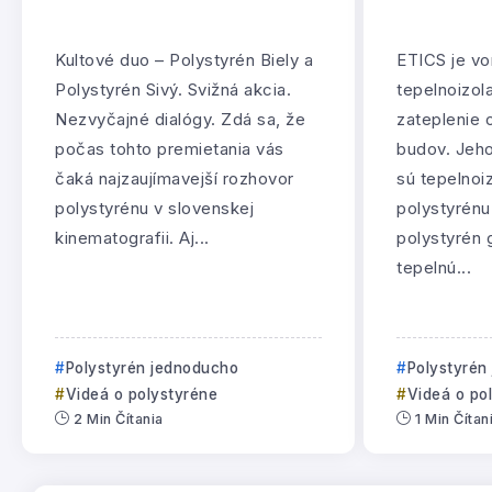
Kultové duo – Polystyrén Biely a
ETICS je vo
Polystyrén Sivý. Svižná akcia.
tepelnoizol
Nezvyčajné dialógy. Zdá sa, že
zateplenie 
počas tohto premietania vás
budov. Jeh
čaká najzaujímavejší rozhovor
sú tepelnoi
polystyrénu v slovenskej
polystyrénu.
kinematografii. Aj...
polystyrén 
tepelnú...
Polystyrén jednoducho
Polystyrén
Videá o polystyréne
Videá o po
2 Min Čítania
1 Min Čítan