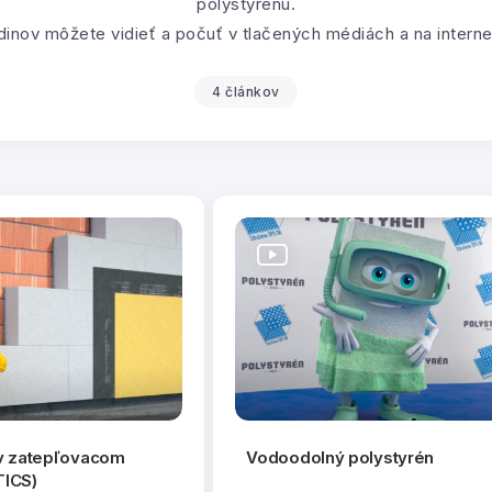
polystyrénu.
dinov môžete vidieť a počuť v tlačených médiách a na interne
4 článkov
 v zatepľovacom
Vodoodolný polystyrén
TICS)