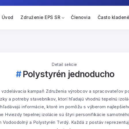
Úvod
Združenie EPS SR
Členovia
Často kladené
Detail sekcie
Polystyrén jednoducho
je vzdelávacia kampaň Združenia výrobcov a spracovateľov p
 a potreby stavebníkov, ktorí hľadajú vhodnú tepelnú izoláci
yhľadávajú informácie, ktoré im pomôžu s výberom najlepšieho
Hviezdy tepelnej izolácie sú štyri personifikácie samotného
n Vodoodolný a Polystyrén Tvrdý. Každá z postáv reprezentuje