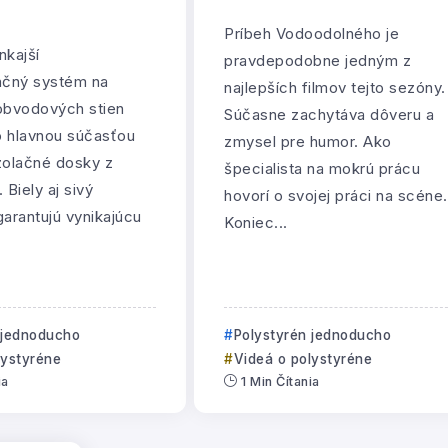
Príbeh Vodoodolného je
nkajší
pravdepodobne jedným z
ačný systém na
najlepších filmov tejto sezóny.
obvodových stien
Súčasne zachytáva dôveru a
o hlavnou súčasťou
zmysel pre humor. Ako
zolačné dosky z
špecialista na mokrú prácu
 Biely aj sivý
hovorí o svojej práci na scéne.
garantujú vynikajúcu
Koniec...
 jednoducho
Polystyrén jednoducho
lystyréne
Videá o polystyréne
ia
1 Min Čítania