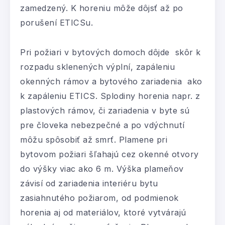
zamedzený. K horeniu môže dôjsť až po
porušení ETICSu.
Pri požiari v bytových domoch dôjde skôr k
rozpadu sklenených výplní, zapáleniu
okenných rámov a bytového zariadenia ako
k zapáleniu ETICS. Splodiny horenia napr. z
plastových rámov, či zariadenia v byte sú
pre človeka nebezpečné a po vdýchnutí
môžu spôsobiť až smrť. Plamene pri
bytovom požiari šľahajú cez okenné otvory
do výšky viac ako 6 m. Výška plameňov
závisí od zariadenia interiéru bytu
zasiahnutého požiarom, od podmienok
horenia aj od materiálov, ktoré vytvárajú