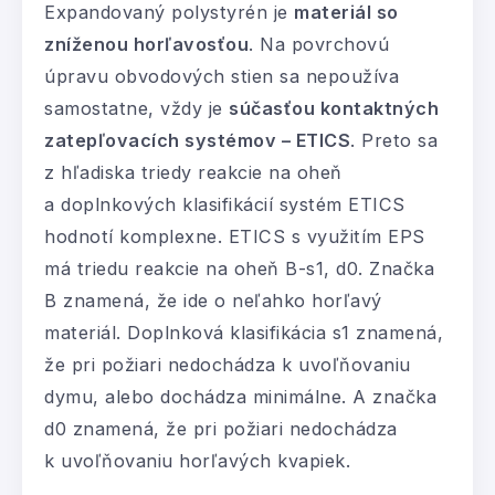
Expandovaný polystyrén je
materiál so
zníženou horľavosťou
. Na povrchovú
úpravu obvodových stien sa nepoužíva
samostatne, vždy je
súčasťou kontaktných
zatepľovacích systémov – ETICS
. Preto sa
z hľadiska triedy reakcie na oheň
a doplnkových klasifikácií systém ETICS
hodnotí komplexne. ETICS s využitím EPS
má triedu reakcie na oheň B-s1, d0. Značka
B znamená, že ide o neľahko horľavý
materiál. Doplnková klasifikácia s1 znamená,
že pri požiari nedochádza k uvoľňovaniu
dymu, alebo dochádza minimálne. A značka
d0 znamená, že pri požiari nedochádza
k uvoľňovaniu horľavých kvapiek.