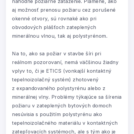
náhodné požiarne zaťaženie. Plamene, ako
aj možnosť prenosu požiaru cez porušené
okenné otvory, sú rovnaké ako pri
obvodových plášťoch zateplených
minerálnou vlnou, tak aj polystyrénom.
Na to, ako sa požiar v stavbe šíri pri
reálnom pozorovaní, nemá väčšinou žiadny
vplyv to, či je ETICS (vonkajší kontaktný
tepelnoizolačný systém) zhotovený
z expandovaného polystyrénu alebo z
minerálnej vlny. Problémy týkajúce sa šírenia
požiaru v zateplených bytových domoch
nesúvisia s použitím polystyrénu ako
tepelnoizolačného materiálu v kontaktných
zatepľovacích systémoch, ale s tým ako je