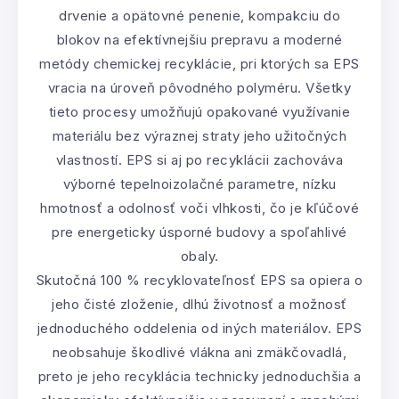
drvenie a opätovné penenie, kompakciu do
blokov na efektívnejšiu prepravu a moderné
metódy chemickej recyklácie, pri ktorých sa EPS
vracia na úroveň pôvodného polyméru. Všetky
tieto procesy umožňujú opakované využívanie
materiálu bez výraznej straty jeho užitočných
vlastností. EPS si aj po recyklácii zachováva
výborné tepelnoizolačné parametre, nízku
hmotnosť a odolnosť voči vlhkosti, čo je kľúčové
pre energeticky úsporné budovy a spoľahlivé
obaly.
Skutočná 100 % recyklovateľnosť EPS sa opiera o
jeho čisté zloženie, dlhú životnosť a možnosť
jednoduchého oddelenia od iných materiálov. EPS
neobsahuje škodlivé vlákna ani zmäkčovadlá,
preto je jeho recyklácia technicky jednoduchšia a