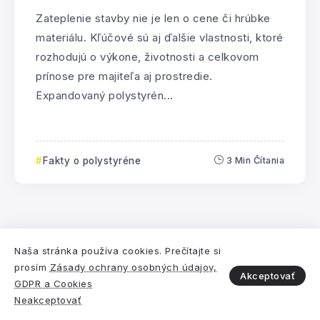
Zateplenie stavby nie je len o cene či hrúbke
materiálu. Kľúčové sú aj ďalšie vlastnosti, ktoré
rozhodujú o výkone, životnosti a celkovom
prínose pre majiteľa aj prostredie.
Expandovaný polystyrén...
Fakty o polystyréne
3 Min Čítania
Pre
Združenie EPS SR
vytvorila
Digitálna a
Naša stránka používa cookies. Prečítajte si
prosím
Zásady ochrany osobných údajov,
marketingová agentúra Webiano.
Akceptovať
GDPR a Cookies
© 2021-2025
Neakceptovať