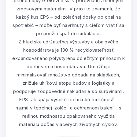
ekonomicky efektívnejšia v porovnaní s mnohými
zmesovými materiálmi. V praxi to znamená, že
každý kus EPS – od izolačnej dosky po obal na
spotrebič – môže byť navrhnutý s cieľom vrátiť sa
po použití späť do cirkulácie.
Z hľadiska udržateľnej výstavby a obalového
hospodárstva je 100 % recyklovateľnosť
expandovaného polystyrénu dôležitým prínosom k
obehovému hospodárstvu. Umožňuje
minimalizovať množstvo odpadu na skládkach,
znižuje uhlíkovú stopu budov a logistiky a
podporuje zodpovedné nakladanie so surovinami.
EPS tak spája vysokú technickú funkčnosť –
najmä v tepelnej izolácii a ochrannom balení – s
reálnou možnosťou opakovaného využitia
materiálu počas viacerých životných cyklov.