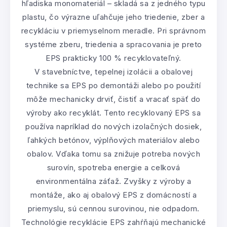
hľadiska monomateriál – skladá sa z jedného typu
plastu, čo výrazne uľahčuje jeho triedenie, zber a
recykláciu v priemyselnom meradle. Pri správnom
systéme zberu, triedenia a spracovania je preto
EPS prakticky 100 % recyklovateľný.
V stavebníctve, tepelnej izolácii a obalovej
technike sa EPS po demontáži alebo po použití
môže mechanicky drviť, čistiť a vracať späť do
výroby ako recyklát. Tento recyklovaný EPS sa
používa napríklad do nových izolačných dosiek,
ľahkých betónov, výplňových materiálov alebo
obalov. Vďaka tomu sa znižuje potreba nových
surovín, spotreba energie a celková
environmentálna záťaž. Zvyšky z výroby a
montáže, ako aj obalový EPS z domácností a
priemyslu, sú cennou surovinou, nie odpadom.
Technológie recyklácie EPS zahŕňajú mechanické