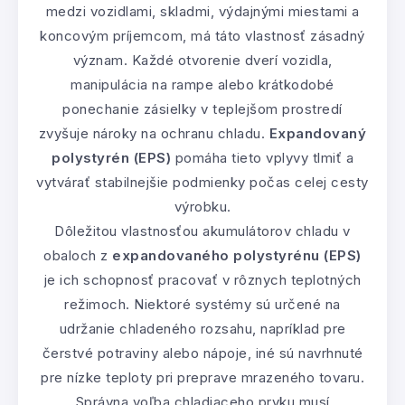
medzi vozidlami, skladmi, výdajnými miestami a
koncovým príjemcom, má táto vlastnosť zásadný
význam. Každé otvorenie dverí vozidla,
manipulácia na rampe alebo krátkodobé
ponechanie zásielky v teplejšom prostredí
zvyšuje nároky na ochranu chladu.
Expandovaný
polystyrén (EPS)
pomáha tieto vplyvy tlmiť a
vytvárať stabilnejšie podmienky počas celej cesty
výrobku.
Dôležitou vlastnosťou akumulátorov chladu v
obaloch z
expandovaného polystyrénu (EPS)
je ich schopnosť pracovať v rôznych teplotných
režimoch. Niektoré systémy sú určené na
udržanie chladeného rozsahu, napríklad pre
čerstvé potraviny alebo nápoje, iné sú navrhnuté
pre nízke teploty pri preprave mrazeného tovaru.
Správna voľba chladiaceho prvku musí