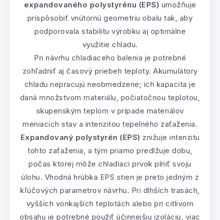
expandovaného polystyrénu (EPS)
umožňuje
prispôsobiť vnútornú geometriu obalu tak, aby
podporovala stabilitu výrobku aj optimálne
využitie chladu.
Pri návrhu chladiaceho balenia je potrebné
zohľadniť aj časový priebeh teploty. Akumulátory
chladu nepracujú neobmedzene; ich kapacita je
daná množstvom materiálu, počiatočnou teplotou,
skupenským teplom v prípade materiálov
meniacich stav a intenzitou tepelného zaťaženia.
Expandovaný polystyrén (EPS)
znižuje intenzitu
tohto zaťaženia, a tým priamo predlžuje dobu,
počas ktorej môže chladiaci prvok plniť svoju
úlohu. Vhodná hrúbka EPS stien je preto jedným z
kľúčových parametrov návrhu. Pri dlhších trasách,
vyšších vonkajších teplotách alebo pri citlivom
obsahu je potrebné použiť účinnejšiu izoláciu, viac