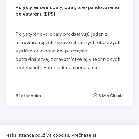
Polystyrénové obaly, obaly z expandovaného
polystyrénu (EPS)
Polystyrénové obaly predstavujú jeden z
najrozšírenejších typov ochranných obalových
systémov v logistike, priemysle,
potravinárstve, zdravotníctve aj v technických
odvetviach. Fotobanka zameraná na...
Fotobanka
6 Min Čítania
Pre
Združenie EPS SR
vytvorila
Digitálna a
Naša stránka používa cookies. Prečítajte si