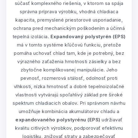
súčasť komplexného riešenia, v ktorom sa spája
správna príprava výrobku, vhodná chladiaca
kapacita, premyslené priestorové usporiadanie,
ochrana pred mechanickým poškodením a účinná
tepelná izolácia.
Expandovaný polystyrén (EPS)
má v tomto systéme kľúčovú funkciu, pretože
pomáha uchovať chlad tam, kde je potrebný, bez
výrazného zaťaženia hmotnosti zásielky a bez
zbytočne komplikovanej manipulácie. Jeho
pevnosť, rozmerová stálosť, odolnosť proti
vlhkosti, nízka hmotnosť a dobré tepelnoizolačné
vlastnosti vytvárajú spoľahlivý základ pre široké
spektrum chladiacich obalov. Pri správnom návrhu
umožňuje kombinácia akumulátorov chladu a
expandovaného polystyrénu (EPS)
udržiavať
kvalitu citlivých výrobkov, podporovať efektívnu
logistiku, znižovať straty a zabezpečovať