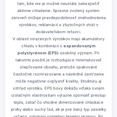
tam, kde nie je možné neustále zabezpečiť
aktívne chladenie. Správne zvolený systém
zároveň znižuje pravdepodobnosť znehodnotenia
výrobkov, reklamácií a zbytočných strát v
dodávateľskom reťazci.
V oblasti mrazených výrobkov majú akumulátory
chladu v kombinácii s
expandovaným
polystyrénom (EPS)
osobitný význam. Pri
takomto použití je rozhodujúce minimalizovať
otepľovanie obsahu, pretože opakované
čiastočné rozmrazovanie a následné zamŕzanie
môže negatívne ovplyvniť kvalitu, štruktúru aj
vzhľad výrobku. EPS boxy dokážu vďaka svojim
izolačným vlastnostiam výrazne spomaliť prestup
tepla, zatiaľ čo vhodne dimenzované chladiace
prvky alebo suchý ľad, ak je pre daný typ zásielky
určený, vytvárajú potrebnú tepelnú rezervu. Pri