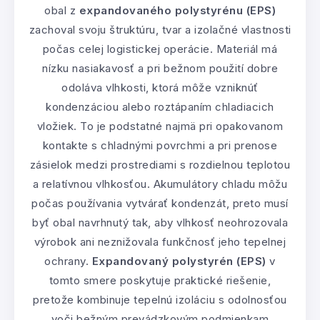
obal z
expandovaného polystyrénu (EPS)
zachoval svoju štruktúru, tvar a izolačné vlastnosti
počas celej logistickej operácie. Materiál má
nízku nasiakavosť a pri bežnom použití dobre
odoláva vlhkosti, ktorá môže vzniknúť
kondenzáciou alebo roztápaním chladiacich
vložiek. To je podstatné najmä pri opakovanom
kontakte s chladnými povrchmi a pri prenose
zásielok medzi prostrediami s rozdielnou teplotou
a relatívnou vlhkosťou. Akumulátory chladu môžu
počas používania vytvárať kondenzát, preto musí
byť obal navrhnutý tak, aby vlhkosť neohrozovala
výrobok ani neznižovala funkčnosť jeho tepelnej
ochrany.
Expandovaný polystyrén (EPS)
v
tomto smere poskytuje praktické riešenie,
pretože kombinuje tepelnú izoláciu s odolnosťou
voči bežným prevádzkovým podmienkam