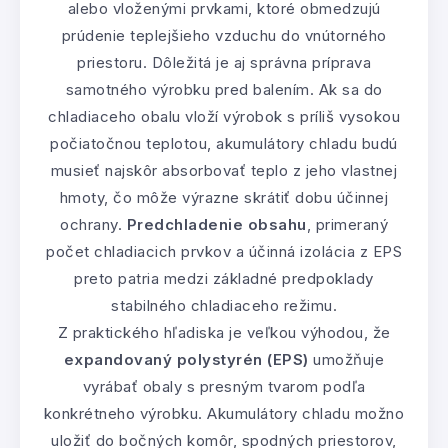
alebo vloženými prvkami, ktoré obmedzujú
prúdenie teplejšieho vzduchu do vnútorného
priestoru. Dôležitá je aj správna príprava
samotného výrobku pred balením. Ak sa do
chladiaceho obalu vloží výrobok s príliš vysokou
počiatočnou teplotou, akumulátory chladu budú
musieť najskôr absorbovať teplo z jeho vlastnej
hmoty, čo môže výrazne skrátiť dobu účinnej
ochrany.
Predchladenie obsahu
, primeraný
počet chladiacich prvkov a účinná izolácia z EPS
preto patria medzi základné predpoklady
stabilného chladiaceho režimu.
Z praktického hľadiska je veľkou výhodou, že
expandovaný polystyrén (EPS)
umožňuje
vyrábať obaly s presným tvarom podľa
konkrétneho výrobku. Akumulátory chladu možno
uložiť do bočných komôr, spodných priestorov,