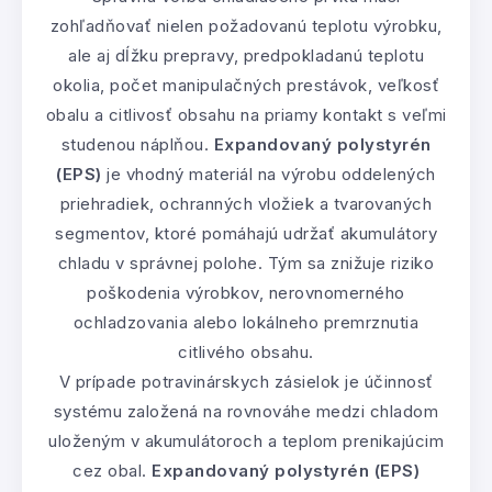
zohľadňovať nielen požadovanú teplotu výrobku,
ale aj dĺžku prepravy, predpokladanú teplotu
okolia, počet manipulačných prestávok, veľkosť
obalu a citlivosť obsahu na priamy kontakt s veľmi
studenou náplňou.
Expandovaný polystyrén
(EPS)
je vhodný materiál na výrobu oddelených
priehradiek, ochranných vložiek a tvarovaných
segmentov, ktoré pomáhajú udržať akumulátory
chladu v správnej polohe. Tým sa znižuje riziko
poškodenia výrobkov, nerovnomerného
ochladzovania alebo lokálneho premrznutia
citlivého obsahu.
V prípade potravinárskych zásielok je účinnosť
systému založená na rovnováhe medzi chladom
uloženým v akumulátoroch a teplom prenikajúcim
cez obal.
Expandovaný polystyrén (EPS)