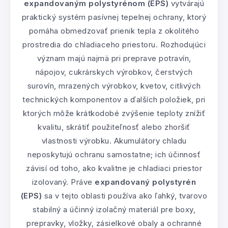
expandovaným polystyrénom (EPS)
vytvárajú
praktický systém pasívnej tepelnej ochrany, ktorý
pomáha obmedzovať prienik tepla z okolitého
prostredia do chladiaceho priestoru. Rozhodujúci
význam majú najmä pri preprave potravín,
nápojov, cukrárskych výrobkov, čerstvých
surovín, mrazených výrobkov, kvetov, citlivých
technických komponentov a ďalších položiek, pri
ktorých môže krátkodobé zvýšenie teploty znížiť
kvalitu, skrátiť použiteľnosť alebo zhoršiť
vlastnosti výrobku. Akumulátory chladu
neposkytujú ochranu samostatne; ich účinnosť
závisí od toho, ako kvalitne je chladiaci priestor
izolovaný. Práve
expandovaný polystyrén
(EPS)
sa v tejto oblasti používa ako ľahký, tvarovo
stabilný a účinný izolačný materiál pre boxy,
prepravky, vložky, zásielkové obaly a ochranné