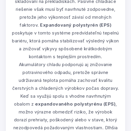
skladovaní na prekladiskách. Pasívne chladiace
riešenie však musí byť navrhnuté zodpovedne,
pretože jeho výkonnosť závisí od mnohých
faktorov.
Expandovaný polystyrén (EPS)
poskytuje v tomto systéme predvídateľnú tepelnú
bariéru, ktorá pomáha stabilizovať výsledný výkon
a znižovať výkyvy spôsobené krátkodobým
kontaktom s teplejším prostredím.
Akumulátory chladu podporujú aj znižovanie
potravinového odpadu, pretože správne
udržiavaná teplota pomáha zachovať kvalitu
čerstvých a chladených výrobkov počas dopravy.
Keď sa využijú spolu s vhodne navrhnutým
obalom z
expandovaného polystyrénu (EPS)
,
možno výrazne obmedziť riziko, že výrobok
dorazí prehriaty, poškodený alebo v stave, ktorý
nezodpovedá požadovaným vlastnostiam. Dlhšia