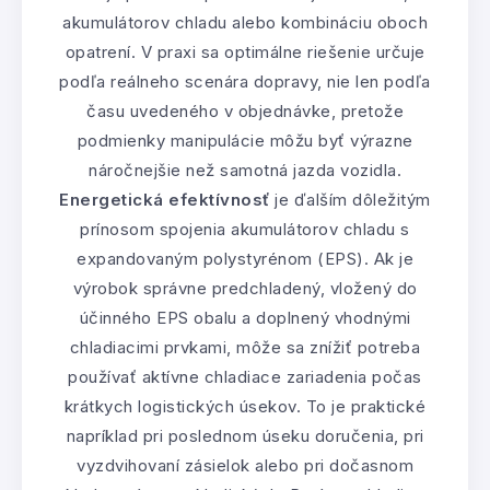
akumulátorov chladu alebo kombináciu oboch
opatrení. V praxi sa optimálne riešenie určuje
podľa reálneho scenára dopravy, nie len podľa
času uvedeného v objednávke, pretože
podmienky manipulácie môžu byť výrazne
náročnejšie než samotná jazda vozidla.
Energetická efektívnosť
je ďalším dôležitým
prínosom spojenia akumulátorov chladu s
expandovaným polystyrénom (EPS). Ak je
výrobok správne predchladený, vložený do
účinného EPS obalu a doplnený vhodnými
chladiacimi prvkami, môže sa znížiť potreba
používať aktívne chladiace zariadenia počas
krátkych logistických úsekov. To je praktické
napríklad pri poslednom úseku doručenia, pri
vyzdvihovaní zásielok alebo pri dočasnom