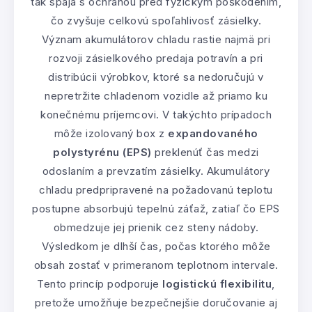
tak spája s ochranou pred fyzickým poškodením,
čo zvyšuje celkovú spoľahlivosť zásielky.
Význam akumulátorov chladu rastie najmä pri
rozvoji zásielkového predaja potravín a pri
distribúcii výrobkov, ktoré sa nedoručujú v
nepretržite chladenom vozidle až priamo ku
konečnému príjemcovi. V takýchto prípadoch
môže izolovaný box z
expandovaného
polystyrénu (EPS)
preklenúť čas medzi
odoslaním a prevzatím zásielky. Akumulátory
chladu predpripravené na požadovanú teplotu
postupne absorbujú tepelnú záťaž, zatiaľ čo EPS
obmedzuje jej prienik cez steny nádoby.
Výsledkom je dlhší čas, počas ktorého môže
obsah zostať v primeranom teplotnom intervale.
Tento princíp podporuje
logistickú flexibilitu
,
pretože umožňuje bezpečnejšie doručovanie aj