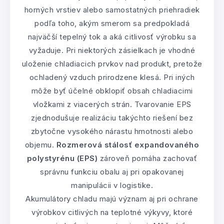
horných vrstiev alebo samostatných priehradiek
podľa toho, akým smerom sa predpokladá
najväčší tepelný tok a aká citlivosť výrobku sa
vyžaduje. Pri niektorých zásielkach je vhodné
uloženie chladiacich prvkov nad produkt, pretože
ochladený vzduch prirodzene klesá. Pri iných
môže byť účelné obklopiť obsah chladiacimi
vložkami z viacerých strán. Tvarovanie EPS
zjednodušuje realizáciu takýchto riešení bez
zbytočne vysokého nárastu hmotnosti alebo
objemu.
Rozmerová stálosť expandovaného
polystyrénu (EPS)
zároveň pomáha zachovať
správnu funkciu obalu aj pri opakovanej
manipulácii v logistike.
Akumulátory chladu majú význam aj pri ochrane
výrobkov citlivých na teplotné výkyvy, ktoré