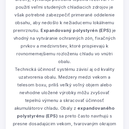
použití veľmi studených chladiacich zdrojov je
však potrebné zabezpečiť primerané oddelenie
obsahu, aby nedošlo k nežiaducemu lokálnemu
premrznutiu.
Expandovaný polystyrén (EPS)
je
vhodný na vytváranie ochranných zón, fixačných
prvkov a medzivrstiev, ktoré prispievajú k
rovnomernejšiemu rozloženiu chladu vo vnútri
obalu.
Technická účinnosť systému závisí aj od kvality
uzatvorenia obalu. Medzery medzi vekom a
telesom boxu, príliš veľký voľný objem alebo
nevhodne uložené výrobky môžu zvyšovať
tepelnú výmenu a skracovať účinnosť
akumulátorov chladu. Obaly z
expandovaného
polystyrénu (EPS)
sa preto často navrhujú s
presne dosadajúcim vekom, tvarovaným okrajom