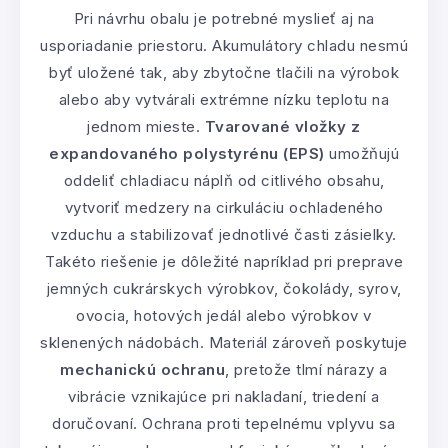
Pri návrhu obalu je potrebné myslieť aj na
usporiadanie priestoru. Akumulátory chladu nesmú
byť uložené tak, aby zbytočne tlačili na výrobok
alebo aby vytvárali extrémne nízku teplotu na
jednom mieste.
Tvarované vložky z
expandovaného polystyrénu (EPS)
umožňujú
oddeliť chladiacu náplň od citlivého obsahu,
vytvoriť medzery na cirkuláciu ochladeného
vzduchu a stabilizovať jednotlivé časti zásielky.
Takéto riešenie je dôležité napríklad pri preprave
jemných cukrárskych výrobkov, čokolády, syrov,
ovocia, hotových jedál alebo výrobkov v
sklenených nádobách. Materiál zároveň poskytuje
mechanickú ochranu
, pretože tlmí nárazy a
vibrácie vznikajúce pri nakladaní, triedení a
doručovaní. Ochrana proti tepelnému vplyvu sa