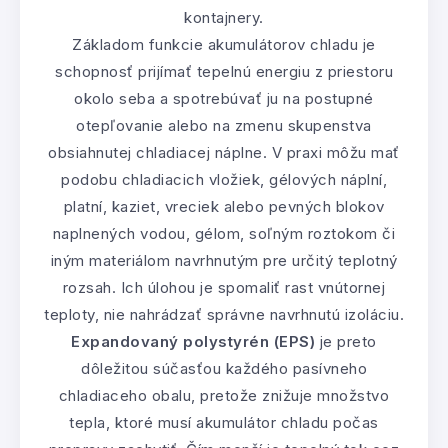
kontajnery.
Základom funkcie akumulátorov chladu je
schopnosť prijímať tepelnú energiu z priestoru
okolo seba a spotrebúvať ju na postupné
otepľovanie alebo na zmenu skupenstva
obsiahnutej chladiacej náplne. V praxi môžu mať
podobu chladiacich vložiek, gélových náplní,
platní, kaziet, vreciek alebo pevných blokov
naplnených vodou, gélom, soľným roztokom či
iným materiálom navrhnutým pre určitý teplotný
rozsah. Ich úlohou je spomaliť rast vnútornej
teploty, nie nahrádzať správne navrhnutú izoláciu.
Expandovaný polystyrén (EPS)
je preto
dôležitou súčasťou každého pasívneho
chladiaceho obalu, pretože znižuje množstvo
tepla, ktoré musí akumulátor chladu počas