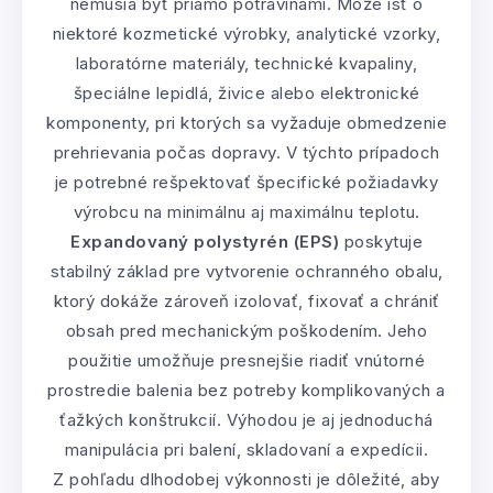
nemusia byť priamo potravinami. Môže ísť o
niektoré kozmetické výrobky, analytické vzorky,
laboratórne materiály, technické kvapaliny,
špeciálne lepidlá, živice alebo elektronické
komponenty, pri ktorých sa vyžaduje obmedzenie
prehrievania počas dopravy. V týchto prípadoch
je potrebné rešpektovať špecifické požiadavky
výrobcu na minimálnu aj maximálnu teplotu.
Expandovaný polystyrén (EPS)
poskytuje
stabilný základ pre vytvorenie ochranného obalu,
ktorý dokáže zároveň izolovať, fixovať a chrániť
obsah pred mechanickým poškodením. Jeho
použitie umožňuje presnejšie riadiť vnútorné
prostredie balenia bez potreby komplikovaných a
ťažkých konštrukcií. Výhodou je aj jednoduchá
manipulácia pri balení, skladovaní a expedícii.
Z pohľadu dlhodobej výkonnosti je dôležité, aby