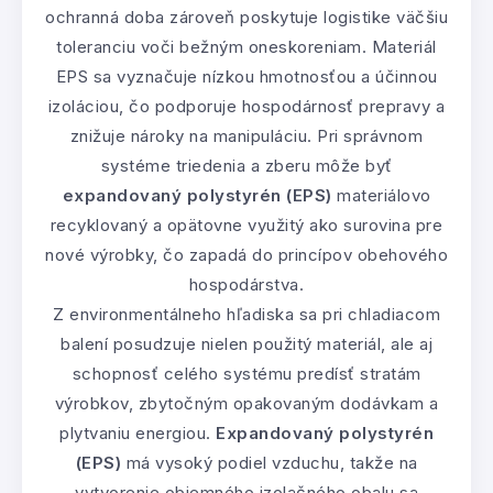
ochranná doba zároveň poskytuje logistike väčšiu
toleranciu voči bežným oneskoreniam. Materiál
EPS sa vyznačuje nízkou hmotnosťou a účinnou
izoláciou, čo podporuje hospodárnosť prepravy a
znižuje nároky na manipuláciu. Pri správnom
systéme triedenia a zberu môže byť
expandovaný polystyrén (EPS)
materiálovo
recyklovaný a opätovne využitý ako surovina pre
nové výrobky, čo zapadá do princípov obehového
hospodárstva.
Z environmentálneho hľadiska sa pri chladiacom
balení posudzuje nielen použitý materiál, ale aj
schopnosť celého systému predísť stratám
výrobkov, zbytočným opakovaným dodávkam a
plytvaniu energiou.
Expandovaný polystyrén
(EPS)
má vysoký podiel vzduchu, takže na
vytvorenie objemného izolačného obalu sa