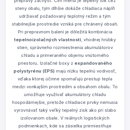
prepravy zachytiť. Čím menší je tepelný tok cez
steny obalu, tým dlhšie dokáže chladiaca náplň
udržiavať požadovaný teplotný režim a tým
stabilnejšie prostredie vzniká pre chránený obsah.
Pri prepravnom balení je dôležitá kombinácia
tepelnoizolačných vlastností
, vhodnej hrúbky
stien, správneho rozmiestnenia akumulátorov
chladu a primeraného objemu vnútorného
priestoru. Izolačné boxy z
expandovaného
polystyrénu (EPS)
majú nízku tepelnú vodivosť,
vďaka ktorej účinne spomaľujú prestup tepla
medzi vonkajším prostredím a obsahom obalu. To
umožňuje využívať akumulátory chladu
hospodárnejšie, pretože chladiace prvky nemusia
vyrovnávať taký veľký tepelný zisk ako pri slabo
izolovanom obale. V reálnych logistických
podmienkach, kde sa zásielka premiestňuje