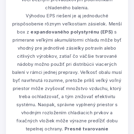
chladeného balenia.
Výhodou EPS riešení je aj jednoduché
prispôsobenie rôznym veľkostiam zásielok. Menší
box z
expandovaného polystyrénu (EPS)
s
primerane veľkými akumulátormi chladu môže byť
vhodný pre jednotlivé zásielky potravín alebo
citlivých výrobkov, zatiaľ čo väčšie tvarované
nádoby možno použiť pri distribúcii viacerých
balení v rámci jednej prepravy. Veľkosť obalu musí
byť navrhnutá rozumne, pretože príliš veľký voľný
priestor môže zvyšovať množstvo vzduchu, ktorý
treba ochladzovať, a tým znižovať efektivitu
systému. Naopak, správne vyplnený priestor s
vhodným rozložením chladiacich prvkov a
fixačných vložiek môže výrazne predĺžiť dobu
tepelnej ochrany.
Presné tvarovanie