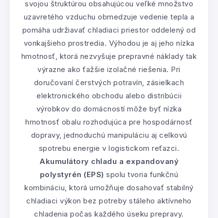
svojou štruktúrou obsahujúcou veľké množstvo
uzavretého vzduchu obmedzuje vedenie tepla a
pomáha udržiavať chladiaci priestor oddelený od
vonkajšieho prostredia. Výhodou je aj jeho nízka
hmotnosť, ktorá nezvyšuje prepravné náklady tak
výrazne ako ťažšie izolačné riešenia. Pri
doručovaní čerstvých potravín, zásielkach
elektronického obchodu alebo distribúcii
výrobkov do domácností môže byť nízka
hmotnosť obalu rozhodujúca pre hospodárnosť
dopravy, jednoduchú manipuláciu aj celkovú
spotrebu energie v logistickom reťazci.
Akumulátory chladu a expandovaný
polystyrén (EPS)
spolu tvoria funkčnú
kombináciu, ktorá umožňuje dosahovať stabilný
chladiaci výkon bez potreby stáleho aktívneho
chladenia počas každého úseku prepravy.