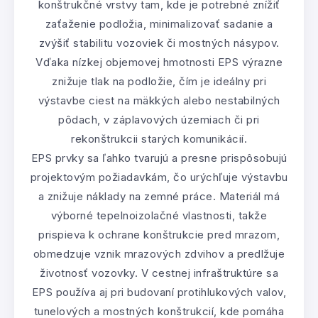
konštrukčné vrstvy tam, kde je potrebné znížiť
zaťaženie podložia, minimalizovať sadanie a
zvýšiť stabilitu vozoviek či mostných násypov.
Vďaka nízkej objemovej hmotnosti EPS výrazne
znižuje tlak na podložie, čím je ideálny pri
výstavbe ciest na mäkkých alebo nestabilných
pôdach, v záplavových územiach či pri
rekonštrukcii starých komunikácií.
EPS prvky sa ľahko tvarujú a presne prispôsobujú
projektovým požiadavkám, čo urýchľuje výstavbu
a znižuje náklady na zemné práce. Materiál má
výborné tepelnoizolačné vlastnosti, takže
prispieva k ochrane konštrukcie pred mrazom,
obmedzuje vznik mrazových zdvihov a predlžuje
životnosť vozovky. V cestnej infraštruktúre sa
EPS používa aj pri budovaní protihlukových valov,
tunelových a mostných konštrukcií, kde pomáha