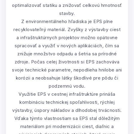
optimalizovať statiku a znižovať celkovú hmotnosť
stavby.
Z environmentálneho hľadiska je EPS plne
recyklovateľný materiál. Zvyšky z výstavby ciest
a infraštruktúrnych projektov možno opätovne
spracovať a využiť v nových aplikáciách, čím sa
znižuje množstvo odpadu a šetria sa prírodné
zdroje. Počas celej životnosti si EPS zachováva
svoje technické parametre, nepodlieha hnilobe ani
korózii a neobsahuje látky škodlivé pre pôdu či
podzemnú vodu.
Využitie EPS v cestnej infraštruktúre prináša
kombináciu technickej spoľahlivosti, rýchlej
výstavby, úspory nákladov a dlhodobej trvácnosti.
Vďaka týmto vlastnostiam sa EPS stal dôležitým
materiálom pri modernizácii ciest, diaľnic a