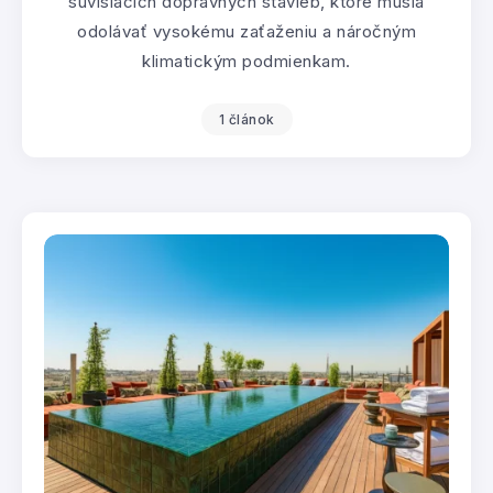
súvisiacich dopravných stavieb, ktoré musia
odolávať vysokému zaťaženiu a náročným
klimatickým podmienkam.
1 článok