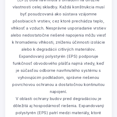
vlastnosti celej skladby. Každá konštrukcia musí
byť posudzovaná ako sústava vzájomne
pôsobiacich vrstiev, cez ktoré prechádza teplo,
vlhkosť a vzduch. Nesprávne usporiadanie vrstiev
alebo nedostatočne riešené napojenia môžu viesť
k hromadeniu vlhkosti, zníženiu účinnosti izolácie
alebo k degradácii citlivých materiálov.
Expandovaný polystyrén (EPS) podporuje
funkčnosť obvodového plášťa najmä vtedy, keď
je súčasťou odborne navrhnutého systému s
vyhovujúcim podkladom, správne riešenou
povrchovou ochranou a dostatočnou kontinuitou
napojení.
V oblasti ochrany budov pred degradáciou je
dôležitá aj hospodárnosť riešenia. Expandovaný
polystyrén (EPS) patrí medzi materiály, ktoré