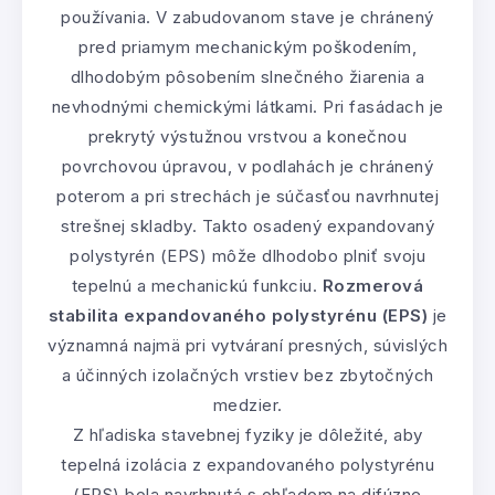
používania. V zabudovanom stave je chránený
pred priamym mechanickým poškodením,
dlhodobým pôsobením slnečného žiarenia a
nevhodnými chemickými látkami. Pri fasádach je
prekrytý výstužnou vrstvou a konečnou
povrchovou úpravou, v podlahách je chránený
poterom a pri strechách je súčasťou navrhnutej
strešnej skladby. Takto osadený expandovaný
polystyrén (EPS) môže dlhodobo plniť svoju
tepelnú a mechanickú funkciu.
Rozmerová
stabilita expandovaného polystyrénu (EPS)
je
významná najmä pri vytváraní presných, súvislých
a účinných izolačných vrstiev bez zbytočných
medzier.
Z hľadiska stavebnej fyziky je dôležité, aby
tepelná izolácia z expandovaného polystyrénu
(EPS) bola navrhnutá s ohľadom na difúzne