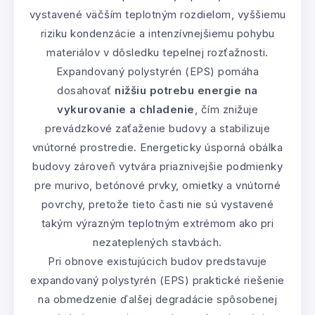
vystavené väčším teplotným rozdielom, vyššiemu
riziku kondenzácie a intenzívnejšiemu pohybu
materiálov v dôsledku tepelnej rozťažnosti.
Expandovaný polystyrén (EPS) pomáha
dosahovať
nižšiu potrebu energie na
vykurovanie a chladenie
, čím znižuje
prevádzkové zaťaženie budovy a stabilizuje
vnútorné prostredie. Energeticky úsporná obálka
budovy zároveň vytvára priaznivejšie podmienky
pre murivo, betónové prvky, omietky a vnútorné
povrchy, pretože tieto časti nie sú vystavené
takým výrazným teplotným extrémom ako pri
nezateplených stavbách.
Pri obnove existujúcich budov predstavuje
expandovaný polystyrén (EPS) praktické riešenie
na obmedzenie ďalšej degradácie spôsobenej