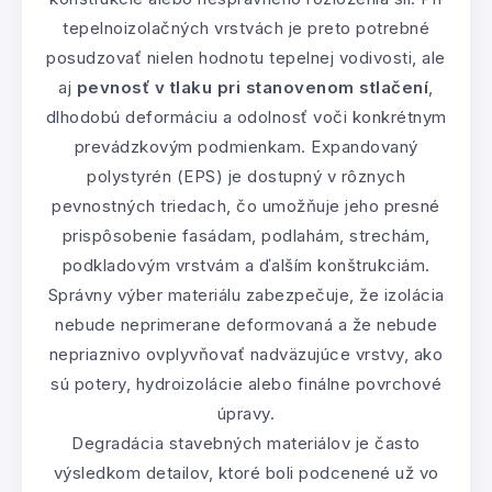
tepelnoizolačných vrstvách je preto potrebné
posudzovať nielen hodnotu tepelnej vodivosti, ale
aj
pevnosť v tlaku pri stanovenom stlačení
,
dlhodobú deformáciu a odolnosť voči konkrétnym
prevádzkovým podmienkam. Expandovaný
polystyrén (EPS) je dostupný v rôznych
pevnostných triedach, čo umožňuje jeho presné
prispôsobenie fasádam, podlahám, strechám,
podkladovým vrstvám a ďalším konštrukciám.
Správny výber materiálu zabezpečuje, že izolácia
nebude neprimerane deformovaná a že nebude
nepriaznivo ovplyvňovať nadväzujúce vrstvy, ako
sú potery, hydroizolácie alebo finálne povrchové
úpravy.
Degradácia stavebných materiálov je často
výsledkom detailov, ktoré boli podcenené už vo