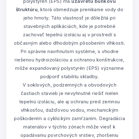
polystyrén (EPS) má
uzavretú bunkovú
štruktúru
, ktorá obmedzuje prenikanie vody do
jeho hmoty. Táto vlastnosť je dôležitá pri
stavebných aplikáciách, kde je potrebné
zachovať tepelnú izoláciu aj v prostredí s
občasným alebo dlhodobým pôsobením vlhkosti.
Pri správne navrhnutom systéme, s vhodne
riešenou hydroizoláciou a ochranou konštrukcie,
môže expandovaný polystyrén (EPS) významne
podporiť stabilitu skladby.
V soklových, podzemných a obvodových
častiach stavieb je nevyhnutné riešiť nielen
tepelnú izoláciu, ale aj ochranu pred zemnou
vlhkosťou, dažďovou vodou, mechanickým
poškodením a cyklickým zamŕzaním. Degradácia
materiálov v týchto zónach môže viesť k
opadávaniu povrchových vrstiev, zhoršeniu