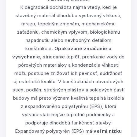
K degradácii dochádza najmä vtedy, keď je
stavebný materiál dlhodobo vystavený vlhkosti,
mrazu, tepelným zmenám, mechanickému
zaťaženiu, chemickým vplyvom, biologickému
napadnutiu alebo nevhodným detailom
konštrukcie.
Opakované zmáčanie a
vysychanie
, striedanie teplôt, prenikanie vody do
pórovitých materiálov a kondenzácia vlhkosti
môžu postupne znižovať ich pevnosť, súdržnosť
aj estetickú kvalitu. V konštrukciách obvodových
stien, podláh, strešných plášťov a soklových častí
budovy má preto význam kvalitná tepelná izolácia
z expandovaného polystyrénu (EPS), ktorá
vytvára stabilnejšie teplotné podmienky a
podporuje dlhodobú funkčnosť stavby.
Expandovaný polystyrén (EPS) má
veľmi nízku