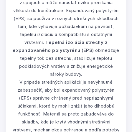
v spojoch a môže narastať riziko prenikania
vlhkosti do konštrukcie. Expandovaný polystyrén
(EPS) sa používa v rôznych strešných skladbách
tam, kde vyhovuje požiadavkám na pevnosť,
tepelnú izoláciu a kompatibilitu s ostatnými
vrstvami.
Tepelná izolácia strechy z
expandovaného polystyrénu (EPS)
obmedzuje
tepelný tok cez strechu, stabilizuje teplotu
podkladových vrstiev a znižuje energetické
nároky budovy.
V prípade strešných aplikácií je nevyhnutné
zabezpečiť, aby bol expandovaný polystyrén
(EPS) správne chránený pred nepriaznivými
účinkami, ktoré by mohli znížiť jeho dlhodobú
funkčnosť. Materiál sa preto zabudováva do
skladby, kde je krytý vhodnými strešnými
vrstvami, mechanickou ochranou a podľa potreby