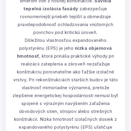
smerom von z nosnej konštrukcie.
Súvislá
tepelná izolácia fasády
zabezpečuje
rovnomernejší priebeh teplôt a obmedzuje
pravdepodobnosť ochladzovania vnútorných
povrchov pod kritickú úroveň.
Dôležitou vlastnosťou expandovaného
polystyrénu (EPS) je jeho
nízka objemová
hmotnosť
, ktorá prináša praktické výhody pri
realizácii zateplenia a zároveň nezaťažuje
konštrukciu porovnateľne ako ťažšie izolačné
vrstvy. Pri rekonštrukciách starších budov je táto
vlastnosť mimoriadne významná, pretože
zlepšenie energetickej hospodárnosti nemusí byť
spojené s výrazným navýšením zaťaženia
obvodových stien, stropov alebo strešných
konštrukcií. Nízka hmotnosť izolačných dosiek z
expandovaného polystyrénu (EPS) uľahčuje