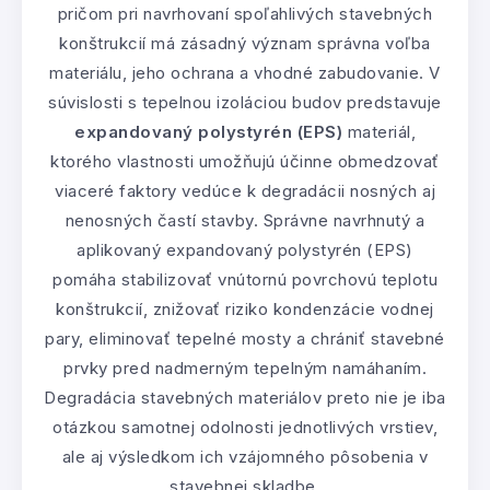
pričom pri navrhovaní spoľahlivých stavebných
konštrukcií má zásadný význam správna voľba
materiálu, jeho ochrana a vhodné zabudovanie. V
súvislosti s tepelnou izoláciou budov predstavuje
expandovaný polystyrén (EPS)
materiál,
ktorého vlastnosti umožňujú účinne obmedzovať
viaceré faktory vedúce k degradácii nosných aj
nenosných častí stavby. Správne navrhnutý a
aplikovaný expandovaný polystyrén (EPS)
pomáha stabilizovať vnútornú povrchovú teplotu
konštrukcií, znižovať riziko kondenzácie vodnej
pary, eliminovať tepelné mosty a chrániť stavebné
prvky pred nadmerným tepelným namáhaním.
Degradácia stavebných materiálov preto nie je iba
otázkou samotnej odolnosti jednotlivých vrstiev,
ale aj výsledkom ich vzájomného pôsobenia v
stavebnej skladbe.