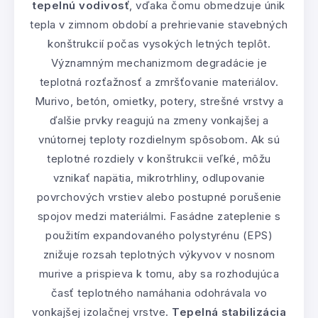
tepelnú vodivosť
, vďaka čomu obmedzuje únik
tepla v zimnom období a prehrievanie stavebných
konštrukcií počas vysokých letných teplôt.
Významným mechanizmom degradácie je
teplotná rozťažnosť a zmršťovanie materiálov.
Murivo, betón, omietky, potery, strešné vrstvy a
ďalšie prvky reagujú na zmeny vonkajšej a
vnútornej teploty rozdielnym spôsobom. Ak sú
teplotné rozdiely v konštrukcii veľké, môžu
vznikať napätia, mikrotrhliny, odlupovanie
povrchových vrstiev alebo postupné porušenie
spojov medzi materiálmi. Fasádne zateplenie s
použitím expandovaného polystyrénu (EPS)
znižuje rozsah teplotných výkyvov v nosnom
murive a prispieva k tomu, aby sa rozhodujúca
časť teplotného namáhania odohrávala vo
vonkajšej izolačnej vrstve.
Tepelná stabilizácia