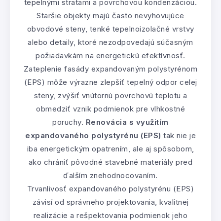
tepelnými stratami a povrchovou kondenzáciou.
Staršie objekty majú často nevyhovujúce
obvodové steny, tenké tepelnoizolačné vrstvy
alebo detaily, ktoré nezodpovedajú súčasným
požiadavkám na energetickú efektívnosť.
Zateplenie fasády expandovaným polystyrénom
(EPS) môže výrazne zlepšiť tepelný odpor celej
steny, zvýšiť vnútornú povrchovú teplotu a
obmedziť vznik podmienok pre vlhkostné
poruchy.
Renovácia s využitím
expandovaného polystyrénu (EPS)
tak nie je
iba energetickým opatrením, ale aj spôsobom,
ako chrániť pôvodné stavebné materiály pred
ďalším znehodnocovaním.
Trvanlivosť expandovaného polystyrénu (EPS)
závisí od správneho projektovania, kvalitnej
realizácie a rešpektovania podmienok jeho