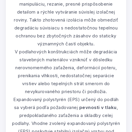
manipuláciu, rezanie, presné prispôsobenie
detailom a rýchle vytváranie súvislej izolačnej
roviny. Takto zhotovená izolácia môže obmedziť
degradáciu súvisiacu s nedostatočnou tepelnou
ochranou bez zbytočných zásahov do staticky
významných častí objektu.
V podlahových konštrukciách môže degradácia
stavebných materiálov vzniknúť v dôsledku
nerovnomerného zaťaženia, deformácií poteru,
prenikania vlhkosti, nedostatočnej separácie
vrstiev alebo tepelných strát smerom do
nevykurovaného priestoru či podložia.
Expandovaný polystyrén (EPS) určený do podláh
sa vyberá podľa požadovanej
pevnosti v tlaku
,
predpokladaného zaťaženia a skladby celej
podlahy. Vhodne zvolený expandovaný polystyrén
(EPS) poskytuje stabilnú izolačnú vrstvu pod