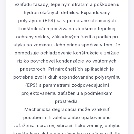
vzhľadu fasády, tepelným stratám a poškodeniu
hydroizolačných detailov. Expandovaný
polystyrén (EPS) sa v primerane chránených
konštrukciách používa na zlepšenie tepelnej
ochrany soklov, základových častí a podláh pri
styku so zeminou. Jeho prínos spočíva v tom, že
obmedzuje ochladzovanie konštrukcie a znižuje
riziko povrchovej kondenzácie vo vnútorných
priestoroch. Pri náročnejších aplikáciách je
potrebné zvoliť druh expandovaného polystyrénu
(EPS) s parametrami zodpovedajúcimi
projektovanému zaťaženiu a podmienkam
prostredia.
Mechanická degradácia môže vzniknúť
pôsobením trvalého alebo opakovaného
zaťaženia, nárazov, vibrácií, tlaku zeminy, pohybu
konštrukcie alebo nesprávneho rozloženia síl. Pri