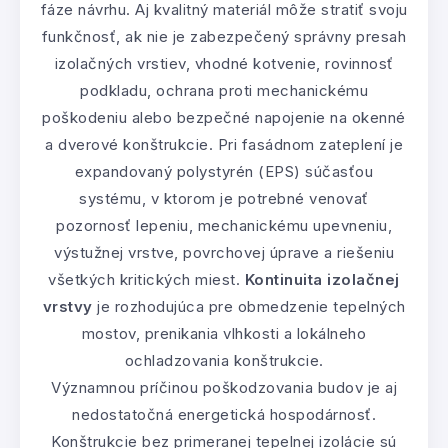
fáze návrhu. Aj kvalitný materiál môže stratiť svoju
funkčnosť, ak nie je zabezpečený správny presah
izolačných vrstiev, vhodné kotvenie, rovinnosť
podkladu, ochrana proti mechanickému
poškodeniu alebo bezpečné napojenie na okenné
a dverové konštrukcie. Pri fasádnom zateplení je
expandovaný polystyrén (EPS) súčasťou
systému, v ktorom je potrebné venovať
pozornosť lepeniu, mechanickému upevneniu,
výstužnej vrstve, povrchovej úprave a riešeniu
všetkých kritických miest.
Kontinuita izolačnej
vrstvy
je rozhodujúca pre obmedzenie tepelných
mostov, prenikania vlhkosti a lokálneho
ochladzovania konštrukcie.
Významnou príčinou poškodzovania budov je aj
nedostatočná energetická hospodárnosť.
Konštrukcie bez primeranej tepelnej izolácie sú