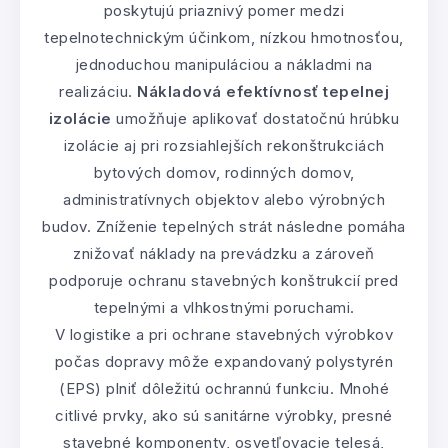
poskytujú priaznivý pomer medzi
tepelnotechnickým účinkom, nízkou hmotnosťou,
jednoduchou manipuláciou a nákladmi na
realizáciu.
Nákladová efektívnosť tepelnej
izolácie
umožňuje aplikovať dostatočnú hrúbku
izolácie aj pri rozsiahlejších rekonštrukciách
bytových domov, rodinných domov,
administratívnych objektov alebo výrobných
budov. Zníženie tepelných strát následne pomáha
znižovať náklady na prevádzku a zároveň
podporuje ochranu stavebných konštrukcií pred
tepelnými a vlhkostnými poruchami.
V logistike a pri ochrane stavebných výrobkov
počas dopravy môže expandovaný polystyrén
(EPS) plniť dôležitú ochrannú funkciu. Mnohé
citlivé prvky, ako sú sanitárne výrobky, presné
stavebné komponenty, osvetľovacie telesá,