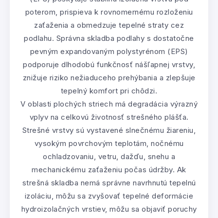
poterom, prispieva k rovnomernému rozloženiu
zaťaženia a obmedzuje tepelné straty cez
podlahu. Správna skladba podlahy s dostatočne
pevným expandovaným polystyrénom (EPS)
podporuje dlhodobú funkčnosť nášľapnej vrstvy,
znižuje riziko nežiaduceho prehýbania a zlepšuje
tepelný komfort pri chôdzi.
V oblasti plochých striech má degradácia výrazný
vplyv na celkovú životnosť strešného plášťa.
Strešné vrstvy sú vystavené slnečnému žiareniu,
vysokým povrchovým teplotám, nočnému
ochladzovaniu, vetru, dažďu, snehu a
mechanickému zaťaženiu počas údržby. Ak
strešná skladba nemá správne navrhnutú tepelnú
izoláciu, môžu sa zvyšovať tepelné deformácie
hydroizolačných vrstiev, môžu sa objaviť poruchy