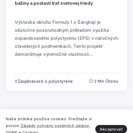
bažiny a postavil trať svetovej triedy
Výstavba okruhu Formuly 1 v Šanghaji je
skutočne pozoruhodným príkladom využitia
expandovaného polystyrénu (EPS) v náročných
stavebných podmienkach. Tento projekt
demonštruje výnimočné vlastnosti...
Zaujímavosti o polystyréne
2 Min Čítania
Pre
Združenie EPS SR
vytvorila
Digitálna a
Naša stránka používa cookies. Prečítajte si
prosím
Zásady ochrany osobných údajov,
marketingová agentúra Webiano.
Akceptovať
GDPR a Cookies