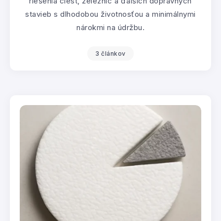
riešenia ciest, železníc a ďalších dopravných
stavieb s dlhodobou životnosťou a minimálnymi
nárokmi na údržbu.
3 článkov