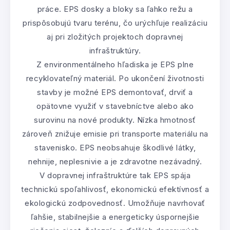
práce. EPS dosky a bloky sa ľahko režu a
prispôsobujú tvaru terénu, čo urýchľuje realizáciu
aj pri zložitých projektoch dopravnej
infraštruktúry.
Z environmentálneho hľadiska je EPS plne
recyklovateľný materiál. Po ukončení životnosti
stavby je možné EPS demontovať, drviť a
opätovne využiť v stavebníctve alebo ako
surovinu na nové produkty. Nízka hmotnosť
zároveň znižuje emisie pri transporte materiálu na
stavenisko. EPS neobsahuje škodlivé látky,
nehnije, neplesnivie a je zdravotne nezávadný.
V dopravnej infraštruktúre tak EPS spája
technickú spoľahlivosť, ekonomickú efektívnosť a
ekologickú zodpovednosť. Umožňuje navrhovať
ľahšie, stabilnejšie a energeticky úspornejšie