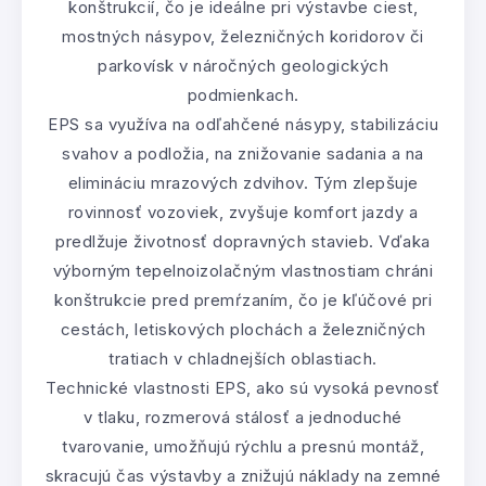
konštrukcií, čo je ideálne pri výstavbe ciest,
mostných násypov, železničných koridorov či
parkovísk v náročných geologických
podmienkach.
EPS sa využíva na odľahčené násypy, stabilizáciu
svahov a podložia, na znižovanie sadania a na
elimináciu mrazových zdvihov. Tým zlepšuje
rovinnosť vozoviek, zvyšuje komfort jazdy a
predlžuje životnosť dopravných stavieb. Vďaka
výborným tepelnoizolačným vlastnostiam chráni
konštrukcie pred premŕzaním, čo je kľúčové pri
cestách, letiskových plochách a železničných
tratiach v chladnejších oblastiach.
Technické vlastnosti EPS, ako sú vysoká pevnosť
v tlaku, rozmerová stálosť a jednoduché
tvarovanie, umožňujú rýchlu a presnú montáž,
skracujú čas výstavby a znižujú náklady na zemné