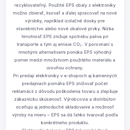
recyklovateľný. Použité EPS obaly z elektroniky
možno zbierať, lisovať a ďalej spracovať na nové
výrobky, napríklad izolačné dosky pre
stavebníctvo alebo nové obalové prvky. Nízka
hmotnosť EPS znižuje spotrebu paliva pri
transporte a tým aj emisie CO₂. V porovnaní s
mnohými alternatívami ponúka EPS výhodný
pomer medzi množstvom použitého materiálu a
úrovňou ochrany.
Pri predaji elektroniky v e‑shopoch aj kamenných
predajniach pomáha EPS znižovať počet
reklamácií z dôvodu poškodenia tovaru a zlepšuje
zákaznícku skúsenosť. Výrobcovia a distribútori
oceňujú aj jednoduché skladovanie a možnosť
výroby na mieru – EPS sa dá ľahko tvarovať podľa
konkrétneho produktu.