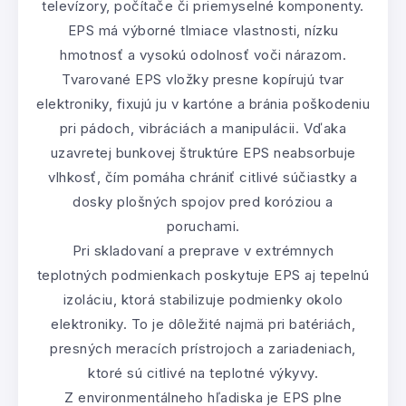
televízory, počítače či priemyselné komponenty.
EPS má výborné tlmiace vlastnosti, nízku
hmotnosť a vysokú odolnosť voči nárazom.
Tvarované EPS vložky presne kopírujú tvar
elektroniky, fixujú ju v kartóne a bránia poškodeniu
pri pádoch, vibráciách a manipulácii. Vďaka
uzavretej bunkovej štruktúre EPS neabsorbuje
vlhkosť, čím pomáha chrániť citlivé súčiastky a
dosky plošných spojov pred koróziou a
poruchami.
Pri skladovaní a preprave v extrémnych
teplotných podmienkach poskytuje EPS aj tepelnú
izoláciu, ktorá stabilizuje podmienky okolo
elektroniky. To je dôležité najmä pri batériách,
presných meracích prístrojoch a zariadeniach,
ktoré sú citlivé na teplotné výkyvy.
Z environmentálneho hľadiska je EPS plne