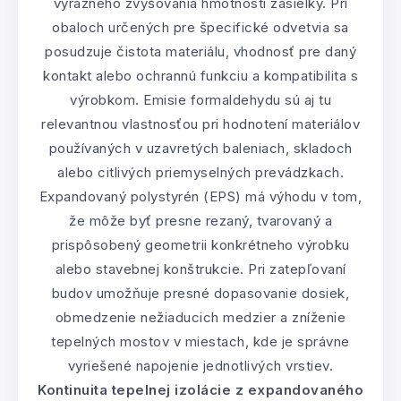
výrazného zvyšovania hmotnosti zásielky. Pri
obaloch určených pre špecifické odvetvia sa
posudzuje čistota materiálu, vhodnosť pre daný
kontakt alebo ochrannú funkciu a kompatibilita s
výrobkom. Emisie formaldehydu sú aj tu
relevantnou vlastnosťou pri hodnotení materiálov
používaných v uzavretých baleniach, skladoch
alebo citlivých priemyselných prevádzkach.
Expandovaný polystyrén (EPS) má výhodu v tom,
že môže byť presne rezaný, tvarovaný a
prispôsobený geometrii konkrétneho výrobku
alebo stavebnej konštrukcie. Pri zatepľovaní
budov umožňuje presné dopasovanie dosiek,
obmedzenie nežiaducich medzier a zníženie
tepelných mostov v miestach, kde je správne
vyriešené napojenie jednotlivých vrstiev.
Kontinuita tepelnej izolácie z expandovaného