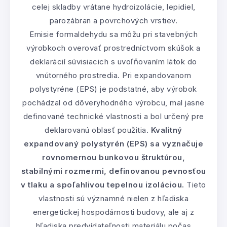
celej skladby vrátane hydroizolácie, lepidiel,
parozábran a povrchových vrstiev.
Emisie formaldehydu sa môžu pri stavebných
výrobkoch overovať prostredníctvom skúšok a
deklarácií súvisiacich s uvoľňovaním látok do
vnútorného prostredia. Pri expandovanom
polystyréne (EPS) je podstatné, aby výrobok
pochádzal od dôveryhodného výrobcu, mal jasne
definované technické vlastnosti a bol určený pre
deklarovanú oblasť použitia.
Kvalitný
expandovaný polystyrén (EPS) sa vyznačuje
rovnomernou bunkovou štruktúrou,
stabilnými rozmermi, definovanou pevnosťou
v tlaku a spoľahlivou tepelnou izoláciou.
Tieto
vlastnosti sú významné nielen z hľadiska
energetickej hospodárnosti budovy, ale aj z
hľadiska predvídateľnosti materiálu počas