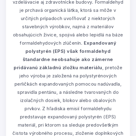
vzdelávacie aj zdravotnícke budovy. Formaldehyd
je prchavá organická látka, ktorá sa môže v
určitých prípadoch uvoľňovať z niektorých
stavebných výrobkov, najmä z materiálov
obsahujúcich živice, spojivá alebo lepidlá na báze
formaldehydových zlúčenín.
Expandovaný
polystyrén (EPS) však formaldehyd
štandardne neobsahuje ako zámerne
pridávanú základnú zložku materiálu
, pretože
jeho výroba je založená na polystyrénových
perličkách expandovaných pomocou nadúvadla,
spravidla pentánu, a následne tvarovaných do
izolačných dosiek, blokov alebo obalových
prvkov. Z hľadiska emisií formaldehydu
predstavuje expandovaný polystyrén (EPS)
materiál, pri ktorom sa sleduje predovšetkým
čistota výrobného procesu, zloženie doplnkových