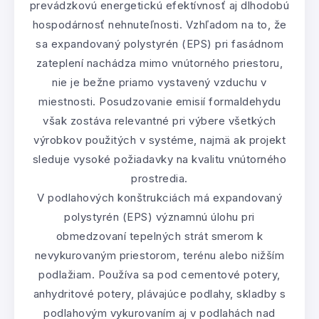
prevádzkovú energetickú efektívnosť aj dlhodobú
hospodárnosť nehnuteľnosti. Vzhľadom na to, že
sa expandovaný polystyrén (EPS) pri fasádnom
zateplení nachádza mimo vnútorného priestoru,
nie je bežne priamo vystavený vzduchu v
miestnosti. Posudzovanie emisií formaldehydu
však zostáva relevantné pri výbere všetkých
výrobkov použitých v systéme, najmä ak projekt
sleduje vysoké požiadavky na kvalitu vnútorného
prostredia.
V podlahových konštrukciách má expandovaný
polystyrén (EPS) významnú úlohu pri
obmedzovaní tepelných strát smerom k
nevykurovaným priestorom, terénu alebo nižším
podlažiam. Používa sa pod cementové potery,
anhydritové potery, plávajúce podlahy, skladby s
podlahovým vykurovaním aj v podlahách nad