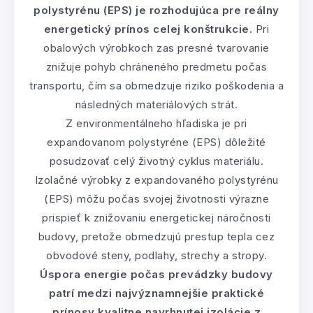
polystyrénu (EPS) je rozhodujúca pre reálny
energetický prínos celej konštrukcie.
Pri
obalových výrobkoch zas presné tvarovanie
znižuje pohyb chráneného predmetu počas
transportu, čím sa obmedzuje riziko poškodenia a
následných materiálových strát.
Z environmentálneho hľadiska je pri
expandovanom polystyréne (EPS) dôležité
posudzovať celý životný cyklus materiálu.
Izolačné výrobky z expandovaného polystyrénu
(EPS) môžu počas svojej životnosti výrazne
prispieť k znižovaniu energetickej náročnosti
budovy, pretože obmedzujú prestup tepla cez
obvodové steny, podlahy, strechy a stropy.
Úspora energie počas prevádzky budovy
patrí medzi najvýznamnejšie praktické
prínosy kvalitne navrhnutej izolácie z