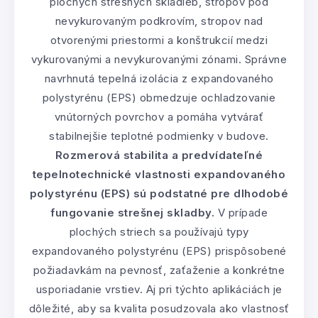
plochých strešných skladieb, stropov pod
nevykurovaným podkrovím, stropov nad
otvorenými priestormi a konštrukcií medzi
vykurovanými a nevykurovanými zónami. Správne
navrhnutá tepelná izolácia z expandovaného
polystyrénu (EPS) obmedzuje ochladzovanie
vnútorných povrchov a pomáha vytvárať
stabilnejšie teplotné podmienky v budove.
Rozmerová stabilita a predvídateľné
tepelnotechnické vlastnosti expandovaného
polystyrénu (EPS) sú podstatné pre dlhodobé
fungovanie strešnej skladby.
V prípade
plochých striech sa používajú typy
expandovaného polystyrénu (EPS) prispôsobené
požiadavkám na pevnosť, zaťaženie a konkrétne
usporiadanie vrstiev. Aj pri týchto aplikáciách je
dôležité, aby sa kvalita posudzovala ako vlastnosť