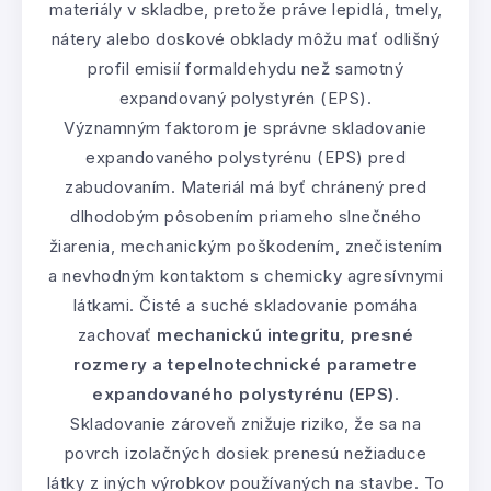
materiály v skladbe, pretože práve lepidlá, tmely,
nátery alebo doskové obklady môžu mať odlišný
profil emisií formaldehydu než samotný
expandovaný polystyrén (EPS).
Významným faktorom je správne skladovanie
expandovaného polystyrénu (EPS) pred
zabudovaním. Materiál má byť chránený pred
dlhodobým pôsobením priameho slnečného
žiarenia, mechanickým poškodením, znečistením
a nevhodným kontaktom s chemicky agresívnymi
látkami. Čisté a suché skladovanie pomáha
zachovať
mechanickú integritu, presné
rozmery a tepelnotechnické parametre
expandovaného polystyrénu (EPS)
.
Skladovanie zároveň znižuje riziko, že sa na
povrch izolačných dosiek prenesú nežiaduce
látky z iných výrobkov používaných na stavbe. To