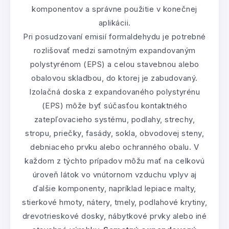
komponentov a správne použitie v konečnej
aplikácii.
Pri posudzovaní emisií formaldehydu je potrebné
rozlišovať medzi samotným expandovaným
polystyrénom (EPS) a celou stavebnou alebo
obalovou skladbou, do ktorej je zabudovaný.
Izolačná doska z expandovaného polystyrénu
(EPS) môže byť súčasťou kontaktného
zatepľovacieho systému, podlahy, strechy,
stropu, priečky, fasády, sokla, obvodovej steny,
debniaceho prvku alebo ochranného obalu. V
každom z týchto prípadov môžu mať na celkovú
úroveň látok vo vnútornom vzduchu vplyv aj
ďalšie komponenty, napríklad lepiace malty,
stierkové hmoty, nátery, tmely, podlahové krytiny,
drevotrieskové dosky, nábytkové prvky alebo iné