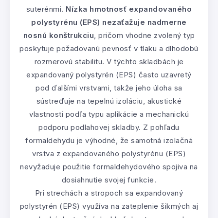
suterénmi.
Nízka hmotnosť expandovaného
polystyrénu (EPS) nezaťažuje nadmerne
nosnú konštrukciu
, pričom vhodne zvolený typ
poskytuje požadovanú pevnosť v tlaku a dlhodobú
rozmerovú stabilitu. V týchto skladbách je
expandovaný polystyrén (EPS) často uzavretý
pod ďalšími vrstvami, takže jeho úloha sa
sústreďuje na tepelnú izoláciu, akustické
vlastnosti podľa typu aplikácie a mechanickú
podporu podlahovej skladby. Z pohľadu
formaldehydu je výhodné, že samotná izolačná
vrstva z expandovaného polystyrénu (EPS)
nevyžaduje použitie formaldehydového spojiva na
dosiahnutie svojej funkcie.
Pri strechách a stropoch sa expandovaný
polystyrén (EPS) využíva na zateplenie šikmých aj