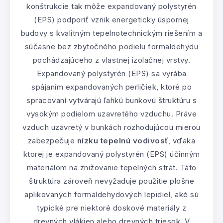
konštrukcie tak môže expandovaný polystyrén
(EPS) podporiť vznik energeticky úspornej
budovy s kvalitným tepelnotechnickým riešením a
súčasne bez zbytočného podielu formaldehydu
pochádzajúceho z vlastnej izolačnej vrstvy.
Expandovaný polystyrén (EPS) sa vyrába
spájaním expandovaných perličiek, ktoré po
spracovaní vytvárajú ľahkú bunkovú štruktúru s
vysokým podielom uzavretého vzduchu. Práve
vzduch uzavretý v bunkách rozhodujúcou mierou
zabezpečuje
nízku tepelnú vodivosť
, vďaka
ktorej je expandovaný polystyrén (EPS) účinným
materiálom na znižovanie tepelných strát. Táto
štruktúra zároveň nevyžaduje použitie plošne
aplikovaných formaldehydových lepidiel, aké sú
typické pre niektoré doskové materiály z
drevných vlákien alebo drevných triesok. V