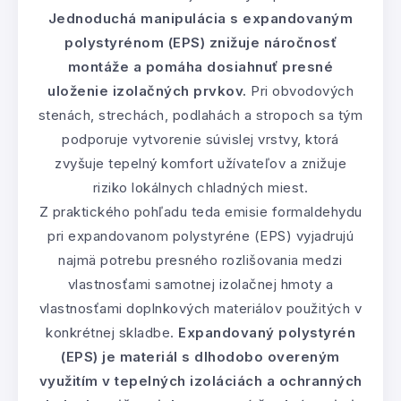
Jednoduchá manipulácia s expandovaným
polystyrénom (EPS) znižuje náročnosť
montáže a pomáha dosiahnuť presné
uloženie izolačných prvkov.
Pri obvodových
stenách, strechách, podlahách a stropoch sa tým
podporuje vytvorenie súvislej vrstvy, ktorá
zvyšuje tepelný komfort užívateľov a znižuje
riziko lokálnych chladných miest.
Z praktického pohľadu teda emisie formaldehydu
pri expandovanom polystyréne (EPS) vyjadrujú
najmä potrebu presného rozlišovania medzi
vlastnosťami samotnej izolačnej hmoty a
vlastnosťami doplnkových materiálov použitých v
konkrétnej skladbe.
Expandovaný polystyrén
(EPS) je materiál s dlhodobo overeným
využitím v tepelných izoláciách a ochranných