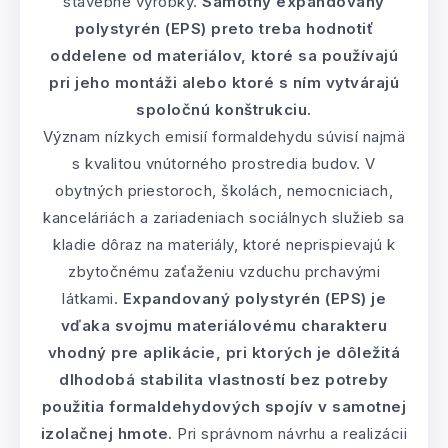
stavebné výrobky.
Samotný expandovaný
polystyrén (EPS) preto treba hodnotiť
oddelene od materiálov, ktoré sa používajú
pri jeho montáži alebo ktoré s ním vytvárajú
spoločnú konštrukciu.
Význam nízkych emisií formaldehydu súvisí najmä
s kvalitou vnútorného prostredia budov. V
obytných priestoroch, školách, nemocniciach,
kanceláriách a zariadeniach sociálnych služieb sa
kladie dôraz na materiály, ktoré neprispievajú k
zbytočnému zaťaženiu vzduchu prchavými
látkami.
Expandovaný polystyrén (EPS) je
vďaka svojmu materiálovému charakteru
vhodný pre aplikácie, pri ktorých je dôležitá
dlhodobá stabilita vlastností bez potreby
použitia formaldehydových spojív v samotnej
izolačnej hmote.
Pri správnom návrhu a realizácii