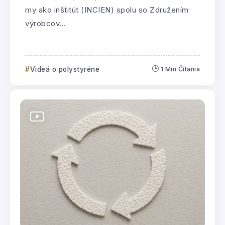
my ako inštitút (INCIEN) spolu so Združením
výrobcov...
Videá o polystyréne
1 Min Čítania