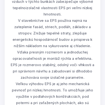
vzduch v týchto bunkách zabezpečuje výborné
tepelnoizolačné vlastnosti EPS pri veľmi nízkej
hmotnosti.
V stavebníctve sa EPS používa najmä na
zateplenie fasád, striech, podláh, základov a
stropov. Znižuje tepelné straty, zlepšuje
energetickú hospodárnosť budov a prispieva k
nižším nákladom na vykurovanie aj chladenie.
Vďaka presným rozmerom a jednoduchej
opracovateľnosti je montáž rýchla a efektívna.
EPS je rozmerovo stabilný, odolný voči vlhkosti a
pri správnom návrhu a zabudovaní si dlhodobo
zachováva svoje izolačné parametre.
Veľkou výhodou EPS je aj jeho mechanická
pevnosť pri nízkej hmotnosti. To umožňuje jeho
využitie v podlahových konštrukciách, pod
potermi a pri zaťažených plochách, ako sú