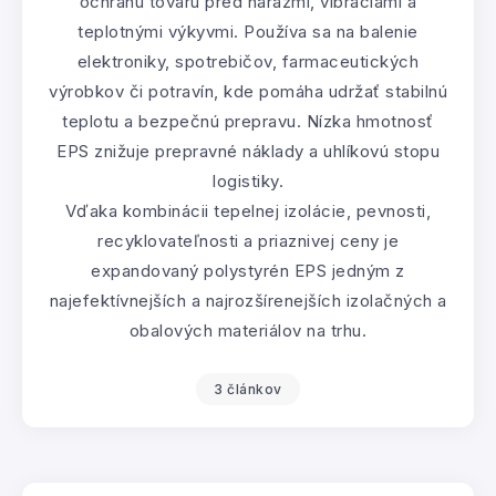
ochranu tovaru pred nárazmi, vibráciami a
teplotnými výkyvmi. Používa sa na balenie
elektroniky, spotrebičov, farmaceutických
výrobkov či potravín, kde pomáha udržať stabilnú
teplotu a bezpečnú prepravu. Nízka hmotnosť
EPS znižuje prepravné náklady a uhlíkovú stopu
logistiky.
Vďaka kombinácii tepelnej izolácie, pevnosti,
recyklovateľnosti a priaznivej ceny je
expandovaný polystyrén EPS jedným z
najefektívnejších a najrozšírenejších izolačných a
obalových materiálov na trhu.
3 článkov