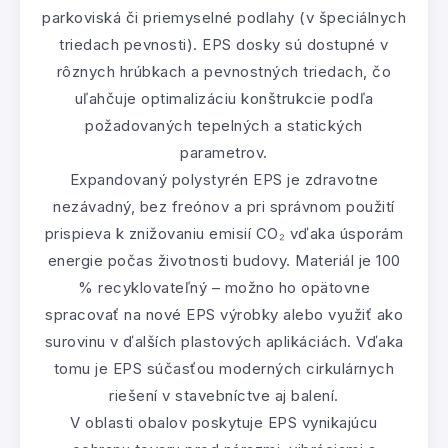
parkoviská či priemyselné podlahy (v špeciálnych
triedach pevnosti). EPS dosky sú dostupné v
rôznych hrúbkach a pevnostných triedach, čo
uľahčuje optimalizáciu konštrukcie podľa
požadovaných tepelných a statických
parametrov.
Expandovaný polystyrén EPS je zdravotne
nezávadný, bez freónov a pri správnom použití
prispieva k znižovaniu emisií CO₂ vďaka úsporám
energie počas životnosti budovy. Materiál je 100
% recyklovateľný – možno ho opätovne
spracovať na nové EPS výrobky alebo využiť ako
surovinu v ďalších plastových aplikáciách. Vďaka
tomu je EPS súčasťou moderných cirkulárnych
riešení v stavebníctve aj balení.
V oblasti obalov poskytuje EPS vynikajúcu