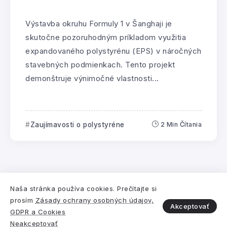
Výstavba okruhu Formuly 1 v Šanghaji je
skutočne pozoruhodným príkladom využitia
expandovaného polystyrénu (EPS) v náročných
stavebných podmienkach. Tento projekt
demonštruje výnimočné vlastnosti...
Zaujímavosti o polystyréne
2 Min Čítania
Pre
Združenie EPS SR
vytvorila
Digitálna a
Naša stránka používa cookies. Prečítajte si
prosím
Zásady ochrany osobných údajov,
marketingová agentúra Webiano.
Akceptovať
GDPR a Cookies
© 2021-2025
Neakceptovať