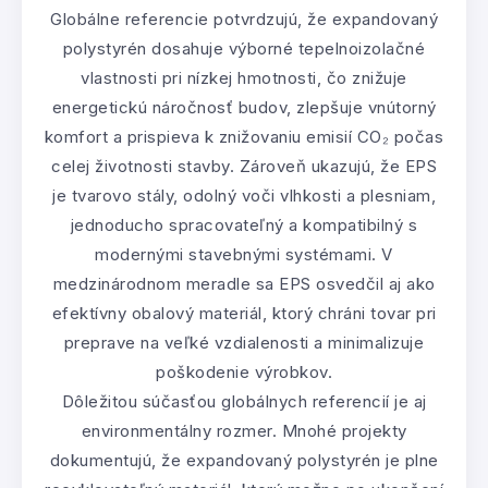
Globálne referencie potvrdzujú, že expandovaný
polystyrén dosahuje výborné tepelnoizolačné
vlastnosti pri nízkej hmotnosti, čo znižuje
energetickú náročnosť budov, zlepšuje vnútorný
komfort a prispieva k znižovaniu emisií CO₂ počas
celej životnosti stavby. Zároveň ukazujú, že EPS
je tvarovo stály, odolný voči vlhkosti a plesniam,
jednoducho spracovateľný a kompatibilný s
modernými stavebnými systémami. V
medzinárodnom meradle sa EPS osvedčil aj ako
efektívny obalový materiál, ktorý chráni tovar pri
preprave na veľké vzdialenosti a minimalizuje
poškodenie výrobkov.
Dôležitou súčasťou globálnych referencií je aj
environmentálny rozmer. Mnohé projekty
dokumentujú, že expandovaný polystyrén je plne