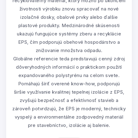
recyklovateľný materiál, ktorý možno po ukončení
životnosti výrobku znovu spracovať na nové
izolačné dosky, obalové prvky alebo ďalšie
plastové produkty. Medzinárodné skúsenosti
ukazujú fungujúce systémy zberu a recyklácie
EPS, čím podporujú obehové hospodárstvo a
znižovanie množstva odpadu.
Globálne referencie teda predstavujú cenný zdroj
dôveryhodných informácií o praktickom použití
expandovaného polystyrénu na celom svete.
Pomáhajú šíriť overené know-how, podporujú
širšie využívanie kvalitnej tepelnej izolácie z EPS,
zvyšujú bezpečnosť a efektívnosť stavieb a
zároveň potvrdzujú, že EPS je moderný, technicky
vyspelý a environmentálne zodpovedný materiál
pre stavebníctvo, izolácie aj balenie.