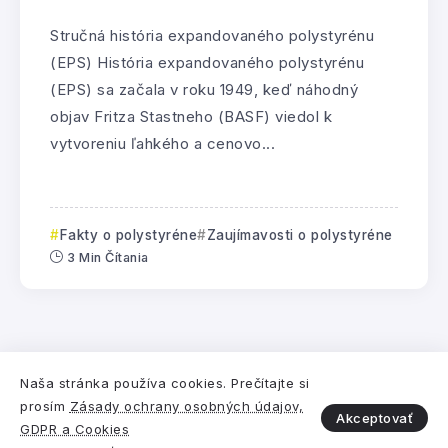
Stručná história expandovaného polystyrénu
(EPS) História expandovaného polystyrénu
(EPS) sa začala v roku 1949, keď náhodný
objav Fritza Stastneho (BASF) viedol k
vytvoreniu ľahkého a cenovo...
Fakty o polystyréne
Zaujímavosti o polystyréne
3 Min Čítania
Pre
Združenie EPS SR
vytvorila
Digitálna a
Naša stránka používa cookies. Prečítajte si
prosím
Zásady ochrany osobných údajov,
marketingová agentúra Webiano.
Akceptovať
GDPR a Cookies
© 2021-2025