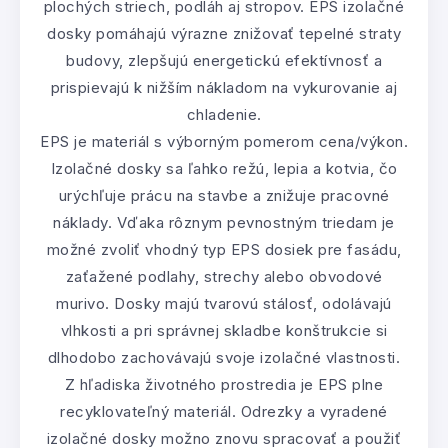
plochých striech, podláh aj stropov. EPS izolačné
dosky pomáhajú výrazne znižovať tepelné straty
budovy, zlepšujú energetickú efektívnosť a
prispievajú k nižším nákladom na vykurovanie aj
chladenie.
EPS je materiál s výborným pomerom cena/výkon.
Izolačné dosky sa ľahko režú, lepia a kotvia, čo
urýchľuje prácu na stavbe a znižuje pracovné
náklady. Vďaka rôznym pevnostným triedam je
možné zvoliť vhodný typ EPS dosiek pre fasádu,
zaťažené podlahy, strechy alebo obvodové
murivo. Dosky majú tvarovú stálosť, odolávajú
vlhkosti a pri správnej skladbe konštrukcie si
dlhodobo zachovávajú svoje izolačné vlastnosti.
Z hľadiska životného prostredia je EPS plne
recyklovateľný materiál. Odrezky a vyradené
izolačné dosky možno znovu spracovať a použiť