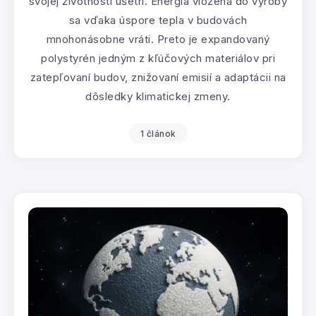
svojej životnosti ušetrí. Energia vložená do výroby
sa vďaka úspore tepla v budovách
mnohonásobne vráti. Preto je expandovaný
polystyrén jedným z kľúčových materiálov pri
zatepľovaní budov, znižovaní emisií a adaptácii na
dôsledky klimatickej zmeny.
1 článok