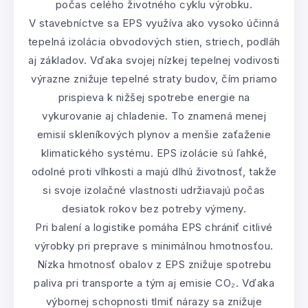
počas celého životného cyklu výrobku.
V stavebníctve sa EPS využíva ako vysoko účinná
tepelná izolácia obvodových stien, striech, podláh
aj základov. Vďaka svojej nízkej tepelnej vodivosti
výrazne znižuje tepelné straty budov, čím priamo
prispieva k nižšej spotrebe energie na
vykurovanie aj chladenie. To znamená menej
emisií skleníkových plynov a menšie zaťaženie
klimatického systému. EPS izolácie sú ľahké,
odolné proti vlhkosti a majú dlhú životnosť, takže
si svoje izolačné vlastnosti udržiavajú počas
desiatok rokov bez potreby výmeny.
Pri balení a logistike pomáha EPS chrániť citlivé
výrobky pri preprave s minimálnou hmotnosťou.
Nízka hmotnosť obalov z EPS znižuje spotrebu
paliva pri transporte a tým aj emisie CO₂. Vďaka
výbornej schopnosti tlmiť nárazy sa znižuje