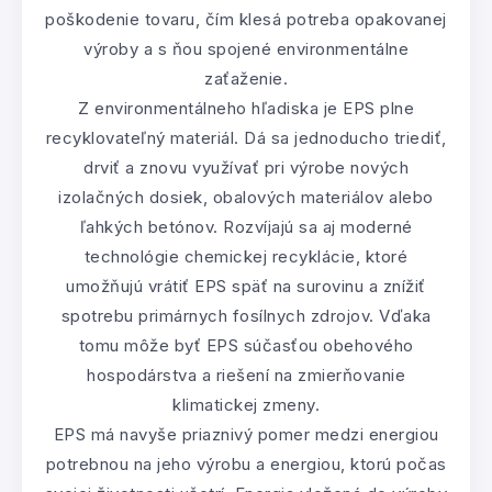
poškodenie tovaru, čím klesá potreba opakovanej
výroby a s ňou spojené environmentálne
zaťaženie.
Z environmentálneho hľadiska je EPS plne
recyklovateľný materiál. Dá sa jednoducho triediť,
drviť a znovu využívať pri výrobe nových
izolačných dosiek, obalových materiálov alebo
ľahkých betónov. Rozvíjajú sa aj moderné
technológie chemickej recyklácie, ktoré
umožňujú vrátiť EPS späť na surovinu a znížiť
spotrebu primárnych fosílnych zdrojov. Vďaka
tomu môže byť EPS súčasťou obehového
hospodárstva a riešení na zmierňovanie
klimatickej zmeny.
EPS má navyše priaznivý pomer medzi energiou
potrebnou na jeho výrobu a energiou, ktorú počas