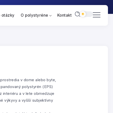
 otázky
O polystyréne
Kontakt
 prostredia v dome alebo byte,
Expandovaný polystyrén (EPS)
z interiéru a v lete obmedzuje
né výkyvy a vyšší subjektívny