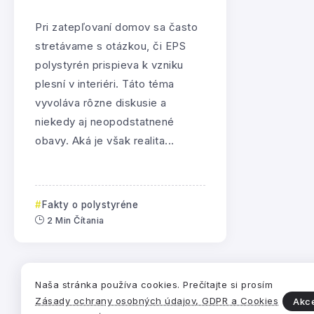
Pri zatepľovaní domov sa často
stretávame s otázkou, či EPS
polystyrén prispieva k vzniku
plesní v interiéri. Táto téma
vyvoláva rôzne diskusie a
niekedy aj neopodstatnené
obavy. Aká je však realita...
Fakty o polystyréne
2 Min Čítania
Naša stránka používa cookies. Prečítajte si prosím
Zásady ochrany osobných údajov, GDPR a Cookies
Akc
Pre
Zdru