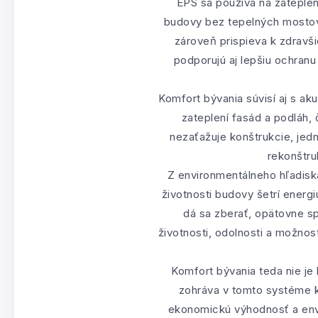
EPS sa používa na zatepleni
budovy bez tepelných mostov.
zároveň prispieva k zdravš
podporujú aj lepšiu ochranu
Komfort bývania súvisí aj s ak
zateplení fasád a podláh, 
nezaťažuje konštrukcie, jed
rekonštru
Z environmentálneho hľadisk
životnosti budovy šetrí energ
dá sa zberať, opätovne s
životnosti, odolnosti a možno
Komfort bývania teda nie je 
zohráva v tomto systéme kľ
ekonomickú výhodnosť a envi