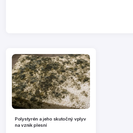
Polystyrén a jeho skutočný vplyv
na vznik plesní