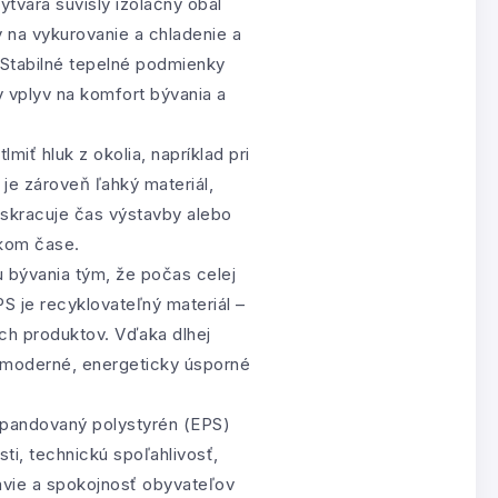
ytvára súvislý izolačný obal
 na vykurovanie a chladenie a
 Stabilné tepelné podmienky
y vplyv na komfort bývania a
iť hluk z okolia, napríklad pri
 je zároveň ľahký materiál,
 skracuje čas výstavby alebo
tkom čase.
 bývania tým, že počas celej
S je recyklovateľný materiál –
ch produktov. Vďaka dlhej
e moderné, energeticky úsporné
 Expandovaný polystyrén (EPS)
ti, technickú spoľahlivosť,
avie a spokojnosť obyvateľov