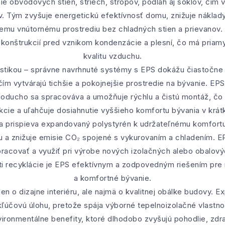
e obvodových stien, striech, stropov, podláh aj soklov, čím v
 Tým zvyšuje energetickú efektívnosť domu, znižuje náklady
iemu vnútornému prostrediu bez chladných stien a prievanov.
 konštrukcií pred vznikom kondenzácie a plesní, čo má priam
kvalitu vzduchu.
ustikou – správne navrhnuté systémy s EPS dokážu čiastočne tlm
čím vytvárajú tichšie a pokojnejšie prostredie na bývanie. EPS
noducho sa spracováva a umožňuje rýchlu a čistú montáž, čo
kcie a uľahčuje dosiahnutie vyššieho komfortu bývania v krá
a prispieva expandovaný polystyrén k udržateľnému komfortu
iu a znižuje emisie CO₂ spojené s vykurovaním a chladením. EP
pracovať a využiť pri výrobe nových izolačných alebo obalový
sti recyklácie je EPS efektívnym a zodpovedným riešením pr
a komfortné bývanie.
len o dizajne interiéru, ale najmä o kvalitnej obálke budovy.
účovú úlohu, pretože spája výborné tepelnoizolačné vlastnos
ronmentálne benefity, ktoré dlhodobo zvyšujú pohodlie, zdr