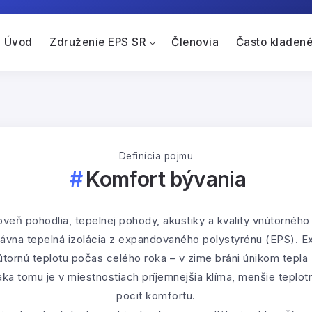
Úvod
Združenie EPS SR
Členovia
Často kladené
Definícia pojmu
Komfort bývania
oveň pohodlia, tepelnej pohody, akustiky a kvality vnútorného
rávna tepelná izolácia z expandovaného polystyrénu (EPS). 
tornú teplotu počas celého roka – v zime bráni únikom tepla 
aka tomu je v miestnostiach príjemnejšia klíma, menšie teplot
pocit komfortu.