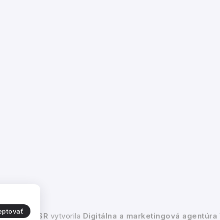
eptovať
ženie EPS SR
vytvorila
Digitálna a marketingová agentúra