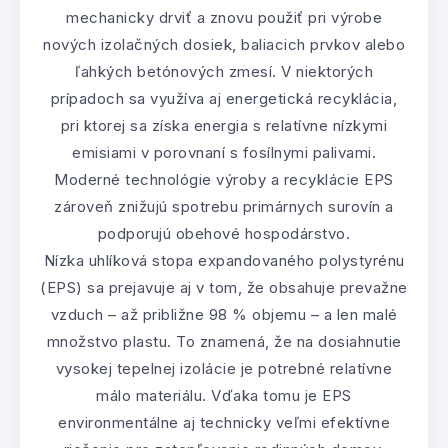
mechanicky drviť a znovu použiť pri výrobe
nových izolačných dosiek, baliacich prvkov alebo
ľahkých betónových zmesí. V niektorých
prípadoch sa využíva aj energetická recyklácia,
pri ktorej sa získa energia s relatívne nízkymi
emisiami v porovnaní s fosílnymi palivami.
Moderné technológie výroby a recyklácie EPS
zároveň znižujú spotrebu primárnych surovín a
podporujú obehové hospodárstvo.
Nízka uhlíková stopa expandovaného polystyrénu
(EPS) sa prejavuje aj v tom, že obsahuje prevažne
vzduch – až približne 98 % objemu – a len malé
množstvo plastu. To znamená, že na dosiahnutie
vysokej tepelnej izolácie je potrebné relatívne
málo materiálu. Vďaka tomu je EPS
environmentálne aj technicky veľmi efektívne