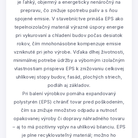
je ľahký, objemný a energeticky nenáročný na
prepravu, čo znižuje spotrebu palív a s ňou
spojené emisie. V stavebníctve prináša EPS ako
tepelnoizolačný materiál výrazné úspory energie
pri vykurovaní a chladení budov počas desiatok
rokov, čím mnohonásobne kompenzuje emisie
vzniknuté pri jeho výrobe. Vďaka dlhej životnosti,
minimálnej potrebe údržby a výborným izolačným
vlastnostiam prispieva EPS k znižovaniu celkovej
uhlíkovej stopy budov, fasád, plochých striech,
podláh aj základov.
Pri balení výrobkov pomáha expandovaný
polystyrén (EPS) chrániť tovar pred poškodením,
čím sa znižuje množstvo odpadu a nutnosť
opakovanej výroby či dopravy náhradného tovaru
– aj to má pozitívny vplyv na uhlíkovú bilanciu. EPS
je plne recyklovateľný materiál; možno ho