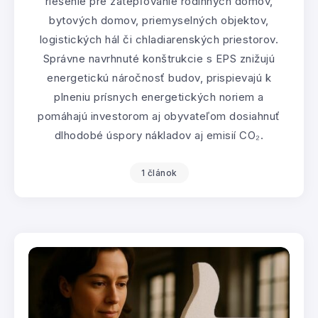
riešenie pre zatepľovanie rodinných domov,
bytových domov, priemyselných objektov,
logistických hál či chladiarenských priestorov.
Správne navrhnuté konštrukcie s EPS znižujú
energetickú náročnosť budov, prispievajú k
plneniu prísnych energetických noriem a
pomáhajú investorom aj obyvateľom dosiahnuť
dlhodobé úspory nákladov aj emisií CO₂.
1 článok