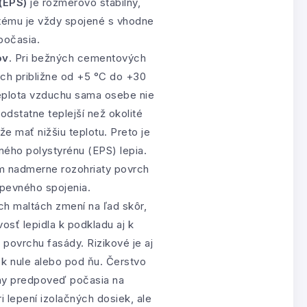
(EPS)
je rozmerovo stabilný,
stému je vždy spojené s vhodne
počasia.
ov
. Pri bežných cementových
ách približne od +5 °C do +30
Teplota vzduchu sama osebe nie
dstatne teplejší než okolité
že mať nižšiu teplotu. Preto je
ného polystyrénu (EPS) lepia.
kým nadmerne rozohriaty povrch
 pevného spojenia.
ch maltách zmení na ľad skôr,
osť lepidla k podkladu aj k
povrchu fasády. Rizikové je aj
 k nule alebo pod ňu. Čerstvo
ahy predpoveď počasia na
i lepení izolačných dosiek, ale