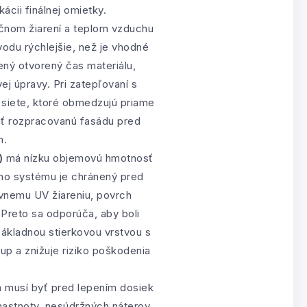
kácii finálnej omietky.
čnom žiarení a teplom vzduchu
odu rýchlejšie, než je vhodné
ený otvorený čas materiálu,
j úpravy. Pri zatepľovaní s
 siete, ktoré obmedzujú priame
niť rozpracovanú fasádu pred
m.
)
má nízku objemovú hmotnosť
eho systému je chránený pred
ívnemu UV žiareniu, povrch
Preto sa odporúča, aby boli
ákladnou stierkovou vrstvou s
up a znižuje riziko poškodenia
 musí byť pred lepením dosiek
mastnoty, nesúdržných náterov