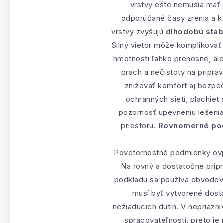
vrstvy ešte nemusia mať 
odporúčané časy zrenia a k
vrstvy zvyšujú
dlhodobú stab
Silný vietor môže komplikovať
hmotnosti ľahko prenosné, al
prach a nečistoty na pripra
znižovať komfort aj bezpeč
ochranných sietí, plachiet
pozornosť upevneniu lešenia
priestoru.
Rovnomerné pod
Poveternostné podmienky ovp
Na rovný a dostatočne pripr
podkladu sa používa obvodový
musí byť vytvorené dosta
nežiaducich dutín. V nepriazn
spracovateľnosti, preto je