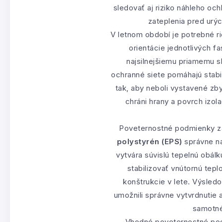
sledovať aj riziko náhleho oc
zateplenia pred urý
V letnom období je potrebné ri
orientácie jednotlivých f
najsilnejšiemu priamemu 
ochranné siete pomáhajú stabi
tak, aby neboli vystavené z
chráni hrany a povrch izo
Poveternostné podmienky za
polystyrén (EPS)
správne na
vytvára súvislú tepelnú obá
stabilizovať vnútornú tep
konštrukcie v lete. Výsledo
umožnili správne vytvrdnutie 
samotné
Vhodné poveternostné pod