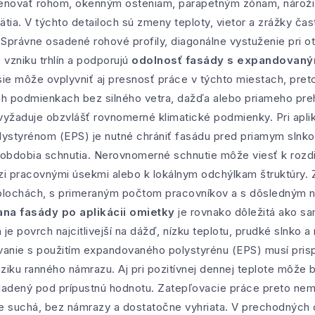
venovať rohom, okenným osteniam, parapetným zónam, náro
tia. V týchto detailoch sú zmeny teploty, vietor a zrážky čas
 Správne osadené rohové profily, diagonálne vystuženie pri ot
o vzniku trhlín a podporujú
odolnosť fasády s expandovaný
e môže ovplyvniť aj presnosť práce v týchto miestach, pret
ých podmienkach bez silného vetra, dažďa alebo priameho pre
yžaduje obzvlášť rovnomerné klimatické podmienky. Pri aplik
styrénom (EPS) je nutné chrániť fasádu pred priamym slnk
 obdobia schnutia. Nerovnomerné schnutie môže viesť k rozd
 pracovnými úsekmi alebo k lokálnym odchýlkam štruktúry. 
plochách, s primeraným počtom pracovníkov a s dôsledným 
na fasády po aplikácii omietky
je rovnako dôležitá ako s
je povrch najcitlivejší na dážď, nízku teplotu, prudké slnko
anie s použitím expandovaného polystyrénu (EPS) musí prisp
riziku ranného námrazu. Aj pri pozitívnej dennej teplote môže
adený pod prípustnú hodnotu. Zatepľovacie práce preto nema
je suchá, bez námrazy a dostatočne vyhriata. V prechodných 