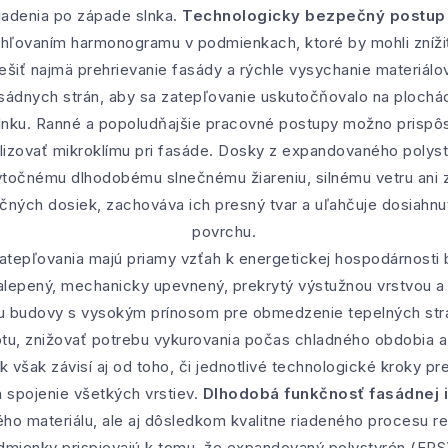
hladenia po západe slnka.
Technologicky bezpečný postup
chľovaním harmonogramu v podmienkach, ktoré by mohli zníži
ešiť najmä prehrievanie fasády a rýchle vysychanie materiálo
asádnych strán, aby sa zatepľovanie uskutočňovalo na plochá
slnku. Ranné a popoludňajšie pracovné postupy možno prispôs
lizovať mikroklímu pri fasáde. Dosky z expandovaného polys
bytočnému dlhodobému slnečnému žiareniu, silnému vetru ani 
lačných dosiek, zachováva ich presný tvar a uľahčuje dosiahn
povrchu.
tepľovania majú priamy vzťah k energetickej hospodárnosti 
lepený, mechanicky upevnený, prekrytý výstužnou vrstvou a
lku budovy s vysokým prínosom pre obmedzenie tepelných str
lotu, znižovať potrebu vykurovania počas chladného obdobia
k však závisí aj od toho, či jednotlivé technologické kroky p
a spojenie všetkých vrstiev.
Dlhodobá funkčnosť fasádnej i
ho materiálu, ale aj dôsledkom kvalitne riadeného procesu rea
mienky prispievajú k tomu, že expandovaný polystyrén (EPS)