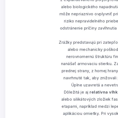
alebo biologického napadnuti
môže nepriaznivo ovplyvniť pri
riziko nepravidelného prieb
odstránenie príčiny zavlhnuti
Zrážky predstavujú pri zatepľo
alebo mechanicky poškodiť
nerovnomernú štruktúru finá
nanášať armovaciu stierku. Z
prednej strany, z hornej hran
navrhnuté tak, aby znižoval
Úplne uzavretá a nevetr
Dôležitá je aj
relatívna vlh
alebo silikátových zložiek f
etapami, napríklad medzi le
aplikáciou omietky. Pri vyso