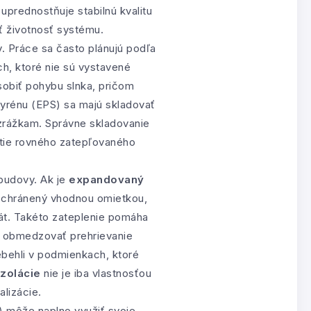
uprednostňuje stabilnú kvalitu
ť životnosť systému.
v. Práce sa často plánujú podľa
ch, ktoré nie sú vystavené
obiť pohybu slnka, pričom
tyrénu (EPS) sa majú skladovať
zrážkam. Správne skladovanie
utie rovného zatepľovaného
budovy. Ak je
expandovaný
 chránený vhodnou omietkou,
át. Takéto zateplenie pomáha
 a obmedzovať prehrievanie
rebehli v podmienkach, ktoré
zolácie
nie je iba vlastnosťou
lizácie.
 môže naplno využiť svoje