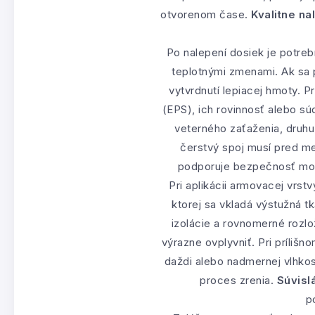
otvorenom čase.
Kvalitne n
Po nalepení dosiek je potr
teplotnými zmenami. Ak sa 
vytvrdnutí lepiacej hmoty. 
(EPS), ich rovinnosť alebo sú
veterného zaťaženia, druhu
čerstvý spoj musí pred m
podporuje bezpečnosť mon
Pri aplikácii armovacej vrst
ktorej sa vkladá výstužná 
izolácie a rovnomerné rozl
výrazne ovplyvniť. Pri príliš
daždi alebo nadmernej vlhkos
proces zrenia.
Súvisl
p