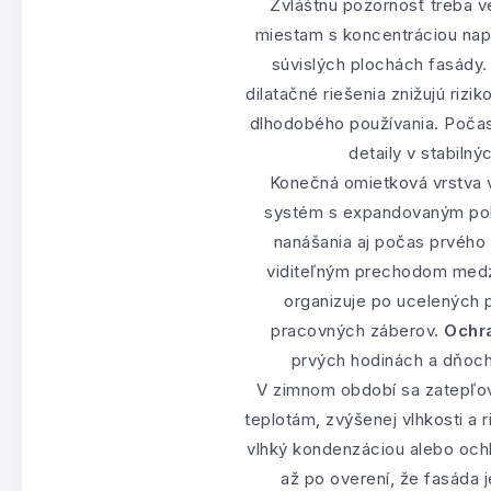
Zvláštnu pozornosť treba 
miestam s koncentráciou napä
súvislých plochách fasády.
dilatačné riešenia znižujú rizik
dlhodobého používania. Počasi
detaily v stabiln
Konečná omietková vrstva v
systém s expandovaným poly
nanášania aj počas prvého
viditeľným prechodom medzi
organizuje po ucelených 
pracovných záberov.
Ochra
prvých hodinách a dňoch 
V zimnom období sa zatepľov
teplotám, zvýšenej vlhkosti a 
vlhký kondenzáciou alebo ochl
až po overení, že fasáda 