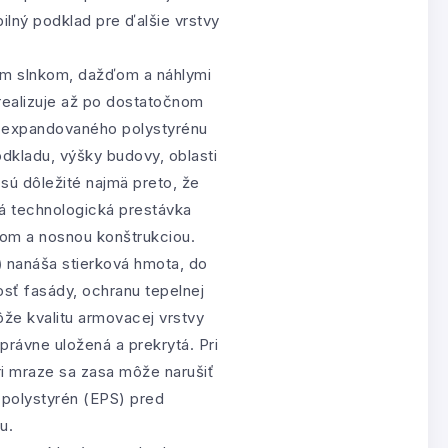
ilný podklad pre ďalšie vrstvy
ym slnkom, dažďom a náhlymi
realizuje až po dostatočnom
 z expandovaného polystyrénu
odkladu, výšky budovy, oblasti
sú dôležité najmä preto, že
á technologická prestávka
om a nosnou konštrukciou.
)
nanáša stierková hmota, do
sť fasády, ochranu tepelnej
že kvalitu armovacej vrstvy
právne uložená a prekrytá. Pri
ri mraze sa zasa môže narušiť
polystyrén (EPS) pred
u.