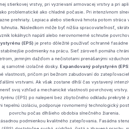
nej stierkovej vrstvy, pri vyzrievaní armovacej vrstvy a pri apli
ko problematické ako chladné počasie. Pri intenzívnom slne
zne prehriaty. Lepiaca alebo stierková hmota potom stráca v
 tuhnutia. Následkom môže byť nižšia spracovateľnosť, skrát
 vznik lokálnych napätí alebo nerovnomerné schnutie povrchove
ystyrénu (EPS)
je preto dôležité používať ochranné fasádne
ú stabilnejšie podmienky na prácu. Sieť zároveň pomáha chrá
etrom, jemným dažďom a nečistotami prenášanými vzducho
e aj samotné izolačné dosky.
Expandovaný polystyrén (EPS
né vlastnosti, pričom pri bežnom zabudovaní do zatepľovaci
alšími vrstvami. Ak však zostane dlhší čas vystavený intenz
eniť svoj vzhľad a mechanické vlastnosti povrchovej vrstvy. 
yrénu (EPS) po nalepení bez zbytočného odkladu prekryté z
i tepelnú izoláciu, podporuje rovnomerný technologický post
povrchu počas dlhšieho obdobia slnečného žiarenia.
zásadnou podmienkou kvalitného zatepľovania. Fasádna stena
(EPS) dostatočne suchá, súdržná, čistá a zbavená prachu, 