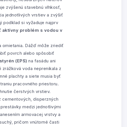
uje zvýšenú stavebnú vlhkosť,
a jednotlivých vrstiev a zvýšiť
ý podklad si vyžaduje najprv
ť aktívny problém s vodou v
 a omietania. Dážď môže zriediť
abiť povrch alebo spôsobiť
tyrén (EPS)
na fasádu ani
ň zrážková voda neprenikala z
anné plachty a siete musia byť
traniu pracovného priestoru.
nutie čerstvých vrstiev.
 z cementových, disperzných
 prestávky medzi jednotlivými
nanesením armovacej vrstvy a
 suchý, pričom vnútorné časti