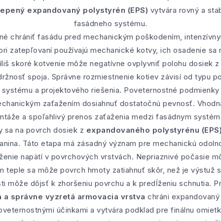
alepený expandovaný polystyrén (EPS)
vytvára rovný a stab
fasádneho systému.
ebné chrániť fasádu pred mechanickým poškodením, intenzívn
pri zatepľovaní používajú mechanické kotvy, ich osadenie sa 
Príliš skoré kotvenie môže negatívne ovplyvniť polohu dosiek
držnosť spoja. Správne rozmiestnenie kotiev závisí od typu p
 systému a projektového riešenia. Poveternostné podmienky 
echanickým zaťažením dosiahnuť dostatočnú pevnosť. Vhodn
táže a spoľahlivý prenos zaťaženia medzi fasádnym systém
vy sa na povrch dosiek z
expandovaného polystyrénu (EPS
tkanina. Táto etapa má zásadný význam pre mechanickú odolno
oženie napätí v povrchových vrstvách. Nepriaznivé počasie mô
nom teple sa môže povrch hmoty zatiahnuť skôr, než je výstuž s
ti môže dôjsť k zhoršeniu povrchu a k predĺženiu schnutia. P
á a správne vyzretá armovacia vrstva
chráni expandovaný 
oveternostnými účinkami a vytvára podklad pre finálnu omietk