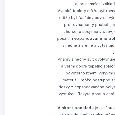
aj pri nanášaní základ
Vysoké teploty môžu byť rovna
môže byť fasádny povrch výra
pre rovnomerný priebeh jej
zhoršené spojenie vrstiev,
použitím
expandovaného pol
slnečné žiarenie a vytváraj
v
Priamy slnečný svit ovplyvňuj
a veľmi dobré tepelnoizolač
poveternostnými vplyvmi ď
materiálu môže postupne zm
dosky z expandovaného polyst
výstužou. Takýto postup chrán
Vlhkosť podkladu
je ďalšou 
z expandovaného polystyrénu 