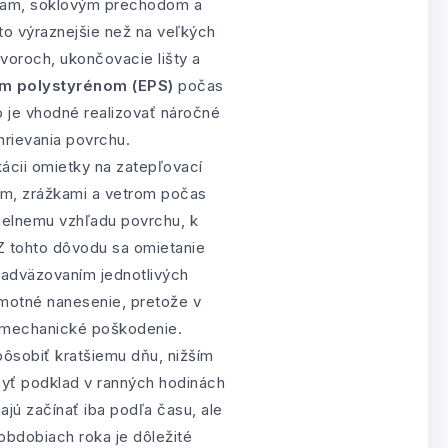
žiam, soklovým prechodom a
to výraznejšie než na veľkých
voroch, ukončovacie lišty a
m polystyrénom (EPS)
počas
o je vhodné realizovať náročné
hrievania povrchu.
ácii omietky na zatepľovací
om, zrážkami a vetrom počas
ielnemu vzhľadu povrchu, k
Z tohto dôvodu sa omietanie
nadväzovaním jednotlivých
amotné nanesenie, pretože v
 a mechanické poškodenie.
ôsobiť kratšiemu dňu, nižším
 byť podklad v ranných hodinách
jú začínať iba podľa času, ale
obdobiach roka je dôležité