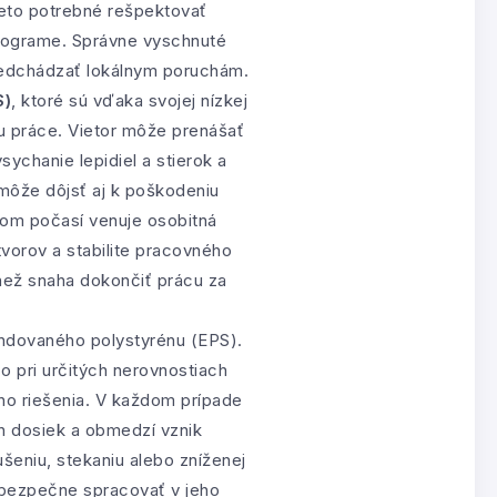
reto potrebné rešpektovať
onograme. Správne vyschnuté
edchádzať lokálnym poruchám.
S)
, ktoré sú vďaka svojej nízkej
u práce. Vietor môže prenášať
ychanie lepidiel a stierok a
 môže dôjsť aj k poškodeniu
rnom počasí venuje osobitná
vorov a stabilite pracovného
 než snaha dokončiť prácu za
ndovaného polystyrénu (EPS).
o pri určitých nerovnostiach
ho riešenia. V každom prípade
ch dosiek a obmedzí vznik
šeniu, stekaniu alebo zníženej
o bezpečne spracovať v jeho