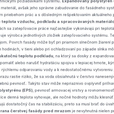
echnickými požiadavkami systému.
Expandovaný polystyrén 
ý materiál, avšak jeho správne zabudovanie do fasádneho sy
m priebehom prác a s dôsledným rešpektovaním aktuálneho 
e
teplota vzduchu, podkladu a spracovávaných materiál
ách sa zatepľovacie práce najčastejšie vykonávajú pri teplot
rčuje výrobca jednotlivých zložiek zatepľovacieho systému. 
jom. Povrch fasády môže byť pri priamom slnečnom žiarení po
h hodinách, v tieni alebo pri ochladzovaní po západe slnka mô
skutočnú teplotu podkladu
, na ktorý sa dosky z expandova
pomaliť alebo narušiť hydratáciu spojiva v lepiacej hmote, 
iš rýchlemu odparovaniu vody a k nedostatočnému vytvoreniu
mrazu rastie riziko, že sa voda obsiahnutá v čerstvo nanesený
ebnú pevnosť. Takýto stav môže nepriaznivo ovplyvniť priľnav
lystyrénu (EPS)
, pevnosť armovacej vrstvy a rovnomernosť 
íce denná teplota vyhovuje, ale nočné hodnoty môžu klesnúť
ujú dostatočný čas na stabilizáciu, preto sa musí brať do úv
rana čerstvej fasády pred mrazom
je nevyhnutná nielen pr