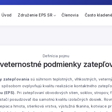
Úvod
Združenie EPS SR
Členovia
Často kladené
Definícia pojmu
veternostné podmienky zatepľo
y zatepľovania
sú súhrnom teplotných, vlhkostných, vetern
m spôsobom ovplyvňujú kvalitu realizácie kontaktného zatepľ
u (EPS)
. Pri zatepľovaní obvodových stien, soklov, stropov,
stačí posudzovať iba samotnú kvalitu izolačných dosiek. Rovn
piaca hmota, stierková vrstva, výstužná tkanina, kotviace pr