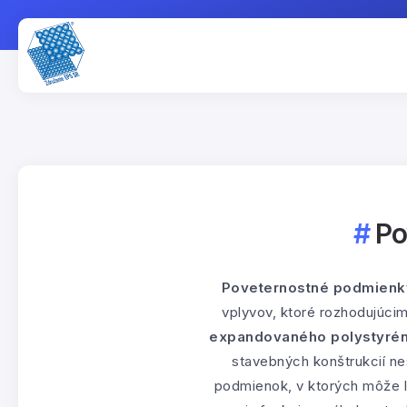
Po
Poveternostné podmienk
vplyvov, ktoré rozhodujúci
expandovaného polystyrén
stavebných konštrukcií ne
podmienok, v ktorých môže le