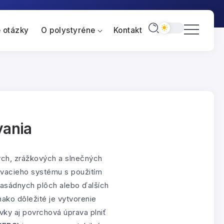
 otázky
O polystyréne
Kontakt
vania
ých, zrážkových a slnečných
ovacieho systému s použitím
 fasádnych plôch alebo ďalších
ako dôležité je vytvorenie
vky aj povrchová úprava plniť