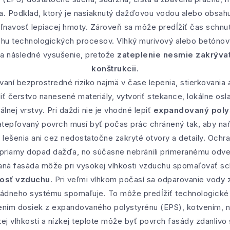
a. Podklad, ktorý je nasiaknutý dažďovou vodou alebo obsah
ľnavosť lepiacej hmoty. Zároveň sa môže predĺžiť čas schnuti
ehu technologických procesov. Vlhký murivový alebo betónov
a a následné vysušenie, pretože
zateplenie nesmie zakrýva
konštrukcii
.
vaní bezprostredné riziko najmä v čase lepenia, stierkovania
 čerstvo nanesené materiály, vytvoriť stekance, lokálne osl
lnej vrstvy. Pri daždi nie je vhodné lepiť
expandovaný polys
atepľovaný povrch musí byť počas prác chránený tak, aby na
y lešenia ani cez nedostatočne zakryté otvory a detaily. Ochr
i priamy dopad dažďa, no súčasne nebránili primeranému odve
aná fasáda môže pri vysokej vlhkosti vzduchu spomaľovať sch
kosť vzduchu
. Pri veľmi vlhkom počasí sa odparovanie vody
asádneho systému spomaľuje. To môže predĺžiť technologické
pením dosiek z expandovaného polystyrénu (EPS), kotvením, 
kej vlhkosti a nízkej teplote môže byť povrch fasády zdanlivo