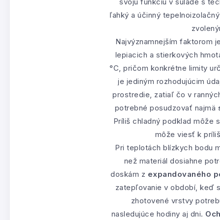
svoju funkciu v súlade s t
ľahký a účinný tepelnoizolačn
zvolený
Najvýznamnejším faktorom j
lepiacich a stierkových hmot
°C, pričom konkrétne limity u
je jediným rozhodujúcim úda
prostredie, zatiaľ čo v rannýc
potrebné posudzovať najmä
Príliš chladný podklad môže s
môže viesť k príl
Pri teplotách blízkych bodu 
než materiál dosiahne potr
doskám z
expandovaného po
zatepľovanie v období, keď s
zhotovené vrstvy potreb
nasledujúce hodiny aj dni.
Och