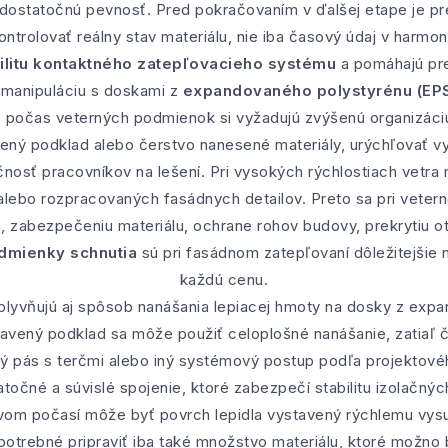
dostatočnú pevnosť. Pred pokračovaním v ďalšej etape je p
ontrolovať reálny stav materiálu, nie iba časový údaj v harm
ilitu kontaktného zatepľovacieho systému
a pomáhajú pr
 manipuláciu s doskami z
expandovaného polystyrénu (EP
e počas veterných podmienok si vyžadujú zvýšenú organizáci
vený podklad alebo čerstvo nanesené materiály, urýchľovať vys
nosť pracovníkov na lešení. Pri vysokých rýchlostiach vetra
 alebo rozpracovaných fasádnych detailov. Preto sa pri vete
, zabezpečeniu materiálu, ochrane rohov budovy, prekrytiu ot
mienky schnutia
sú pri fasádnom zatepľovaní dôležitejšie
každú cenu.
lyvňujú aj spôsob nanášania lepiacej hmoty na dosky z expa
avený podklad sa môže použiť celoplošné nanášanie, zatiaľ č
 pás s terčmi alebo iný systémový postup podľa projektové
točné a súvislé spojenie, ktoré zabezpečí stabilitu izolačný
ivom počasí môže byť povrch lepidla vystavený rýchlemu vysu
 potrebné pripraviť iba také množstvo materiálu, ktoré možn