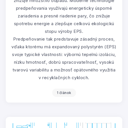
znižuje množstvo odpadu. Moderné technológie
predpeňovania využívajú energeticky úsporné
zariadenia a presné riadenie pary, čo znižuje
spotrebu energie a zlepšuje celkovú ekologickú
stopu výroby EPS.
Predpeňovanie tak predstavuje zásadný proces,
vďaka ktorému má expandovaný polystyrén (EPS)
svoje typické vlastnosti: výbornú tepelnú izoláciu,
nízku hmotnosť, dobrú spracovateľnosť, vysokú
tvarovú variabilitu a možnosť opätovného využitia
v recyklačných cykloch.
1 článok