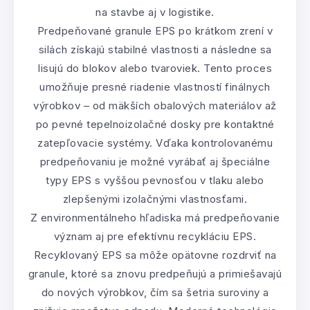
na stavbe aj v logistike.
Predpeňované granule EPS po krátkom zrení v
silách získajú stabilné vlastnosti a následne sa
lisujú do blokov alebo tvaroviek. Tento proces
umožňuje presné riadenie vlastností finálnych
výrobkov – od mäkších obalových materiálov až
po pevné tepelnoizolačné dosky pre kontaktné
zatepľovacie systémy. Vďaka kontrolovanému
predpeňovaniu je možné vyrábať aj špeciálne
typy EPS s vyššou pevnosťou v tlaku alebo
zlepšenými izolačnými vlastnosťami.
Z environmentálneho hľadiska má predpeňovanie
význam aj pre efektívnu recykláciu EPS.
Recyklovaný EPS sa môže opätovne rozdrviť na
granule, ktoré sa znovu predpeňujú a primiešavajú
do nových výrobkov, čím sa šetria suroviny a