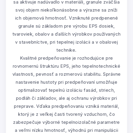
sa aktivuje nadúvadlo v materiáli, granule zväčšia
svoj objem niekoľkonásobne a výrazne sa zníži
ich objemová hmotnosť. Vzniknuté predpenené
granule sú základom pre výrobu EPS dosiek,
tvaroviek, obalov a ďalších výrobkov používaných
v stavebníctve, pri tepelnej izolácii a v obalovej
technike.
Kvalitné predpeňovanie je rozhodujúce pre
rovnomernú štruktúru EPS, jeho tepelnotechnické
vlastnosti, pevnosť a rozmerovú stabilitu. Správne
nastavenie hustoty pri predpeňovaní umožňuje
optimalizovať tepelnú izoláciu fasád, striech,
podláh či základov, ale aj ochranu výrobkov pri
preprave. Vďaka predpeňovaniu vzniká materiál,
ktorý je z veľkej časti tvorený vzduchom, čo
zabezpečuje výborné tepelnoizolačné parametre
a veľmi nízku hmotnosť, výhodnú pri manipulácii