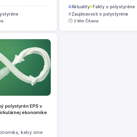
Aktuality
Fakty o polystyréne
lystyréne
Zaujímavosti o polystyréne
ia
2 Min Čítania
ý polystyrén EPS v
 cirkulárnej ekonomike
konomika, keby sme