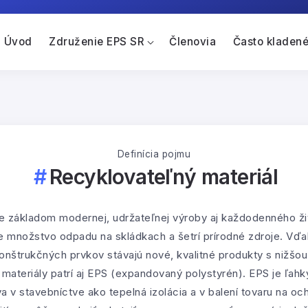
Úvod
Združenie EPS SR
Členovia
Často kladené
Definícia pojmu
Recyklovateľný materiál
je základom modernej, udržateľnej výroby aj každodenného 
je množstvo odpadu na skládkach a šetrí prírodné zdroje. Vďak
onštrukčných prvkov stávajú nové, kvalitné produkty s nižšo
materiály patrí aj EPS (expandovaný polystyrén). EPS je ľah
va v stavebníctve ako tepelná izolácia a v balení tovaru na 