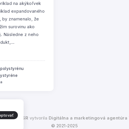
apríklad na akýkoľvek
ríklad expandovaného
, by znamenalo, že
žím surovinu ako
oj. Následne z neho
dukt,...
 polystyrénu
lystyréne
ia
eptovať
ženie EPS SR
vytvorila
Digitálna a marketingová agentúra
© 2021-2025