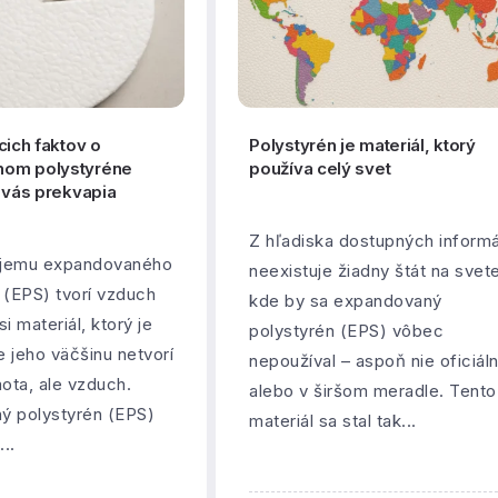
cich faktov o
Polystyrén je materiál, ktorý
om polystyréne
používa celý svet
é vás prekvapia
Z hľadiska dostupných informá
jemu expandovaného
neexistuje žiadny štát na svet
 (EPS) tvorí vzduch
kde by sa expandovaný
i materiál, ktorý je
polystyrén (EPS) vôbec
e jeho väčšinu netvorí
nepoužíval – aspoň nie oficiál
ta, ale vzduch.
alebo v širšom meradle. Tento
ý polystyrén (EPS)
materiál sa stal tak...
..