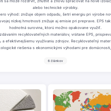
tí sa môže rozdrviť, zhutniť a znovu spracovať na nové izola
alebo technické výrobky.
ero výhod: znižuje objem odpadu, šetrí energiu pri výrobe n
vojej nízkej hmotnosti znižuje aj emisie pri preprave. EPS tak
hodnotná surovina, ktorú možno opakovane využiť.
dávaním recyklovateľných materiálov, vrátane EPS, prispiev
 a efektívnejšiemu využívaniu zdrojov. Recyklovateľný materi
ologické riešenia s ekonomickými výhodami pre domácnosti, 
6 článkov