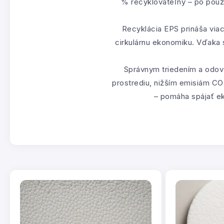
% recyklovateľný – po použi
Recyklácia EPS prináša viac
cirkulárnu ekonomiku. Vďaka s
Správnym triedením a odovz
prostrediu, nižším emisiám CO₂
– pomáha spájať ek