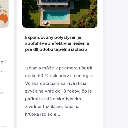
Expandovaný polystyrén je
spoľahlivé a efektívne riešenie
pre dlhodobú tepelnú izoláciu
cií
Izolácia môže v priemere ušetriť
e,
okolo 50 % nákladov na energiu.
Vďaka dotáciám sa investícia
zvyčajne vráti do 10 rokov, čo je
ne
päťkrát kratšie ako typická
životnosť izolácie. Ideálna
hrúbka izolácie...