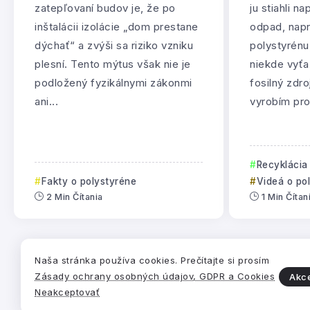
zatepľovaní budov je, že po
ju stiahli n
inštalácii izolácie „dom prestane
odpad, nap
dýchať“ a zvýši sa riziko vzniku
polystyrénu
plesní. Tento mýtus však nie je
niekde vyťa
podložený fyzikálnymi zákonmi
fosilný zdr
ani...
vyrobím pro
Recyklácia
Fakty o polystyréne
Videá o po
2 Min Čítania
1 Min Čítan
Naša stránka používa cookies. Prečítajte si prosím
Zásady ochrany osobných údajov, GDPR a Cookies
Akc
Pre
Zdru
Neakceptovať