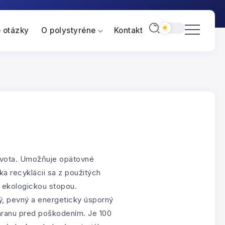
 otázky
O polystyréne
Kontakt
života. Umožňuje opätovné
a recyklácii sa z použitých
u ekologickou stopou.
ký, pevný a energeticky úsporný
ochranu pred poškodením. Je 100