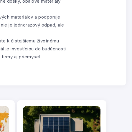
čné dosky, obalové materiály
ových materiálov a podporuje
 nie je jednorazový odpad, ale
ate k čistejšiemu životnému
ál je investíciou do budúcnosti
firmy aj priemysel.