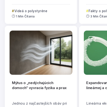
Videá o polystyréne
Fakty o po
1 Min Čítania
3 Min Čítan
Mýtus o „nedýchajúcich
Expandovan
domoch“ vyvracia fyzika a prax
lineárnej a
Jednou z najčastejších obáv pri
Lineárna e