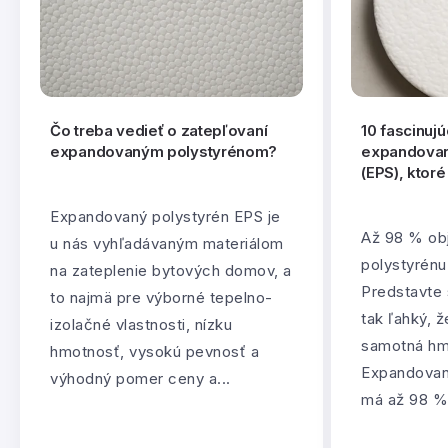
Čo treba vedieť o zatepľovaní
10 fascinujú
expandovaným polystyrénom?
expandovan
(EPS), ktor
Expandovaný polystyrén EPS je
Až 98 % ob
u nás vyhľadávaným materiálom
polystyrénu
na zateplenie bytových domov, a
Predstavte s
to najmä pre výborné tepelno-
tak ľahký, ž
izolačné vlastnosti, nízku
samotná hmo
hmotnosť, vysokú pevnosť a
Expandovan
výhodný pomer ceny a...
má až 98 %.