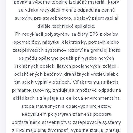
pevný a výborne tepelne izolačný materiál, ktorý
sa vďaka recyklácii mení z odpadu na cennú
surovinu pre stavebníctvo, obalový priemysel aj
ďalšie technické aplikácie.
Pri recyklácii polystyrénu sa čistý EPS z obalov
spotrebičov, nábytku, elektroniky, potravín alebo
zatepľovacích systémov rozdrví na granule, ktoré
sa môžu opätovne použiť pri výrobe nových
izolačných dosiek, liatych podlahových izolácií,
odľahčených betónov, drenážnych vrstiev alebo
tlmiacich výplní v obaloch. Vďaka tomu sa šetria
primárne suroviny, znižuje sa množstvo odpadu na
skládkach a zlepšuje sa celková environmentálna
stopa stavebných a obalových projektov.
Recyklujem polystyrén znamená podporu
udržateľného stavebníctva: zatepľovacie systémy
z EPS majú dlhú životnosť, výborne izolujú, znižujú