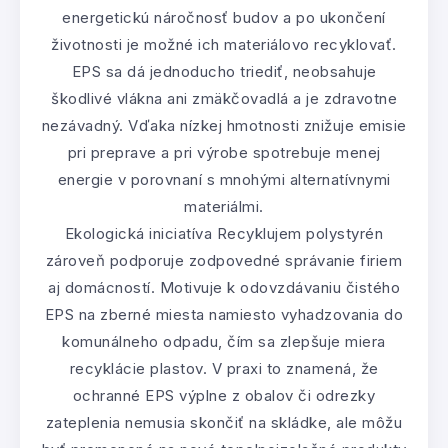
energetickú náročnosť budov a po ukončení
životnosti je možné ich materiálovo recyklovať.
EPS sa dá jednoducho triediť, neobsahuje
škodlivé vlákna ani zmäkčovadlá a je zdravotne
nezávadný. Vďaka nízkej hmotnosti znižuje emisie
pri preprave a pri výrobe spotrebuje menej
energie v porovnaní s mnohými alternatívnymi
materiálmi.
Ekologická iniciatíva Recyklujem polystyrén
zároveň podporuje zodpovedné správanie firiem
aj domácností. Motivuje k odovzdávaniu čistého
EPS na zberné miesta namiesto vyhadzovania do
komunálneho odpadu, čím sa zlepšuje miera
recyklácie plastov. V praxi to znamená, že
ochranné EPS výplne z obalov či odrezky
zateplenia nemusia skončiť na skládke, ale môžu