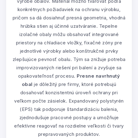
výrobe obalov. Materiál možno tvarovať podľa
konkrétnych požiadaviek na ochranu výrobku,
pričom sa dá dosiahnuť presná geometria, vhodná
hrúbka stien aj účinné uzatváranie. Tepelne
izolačné obaly môžu obsahovať integrované
priestory na chladiace vložky, fixačné zóny pre
jednotlivé výrobky alebo konštrukčné prvky
zlepšujúce pevnosť obalu. Tým sa znižuje potreba
improvizovaných riešení pri balení a zvyšuje sa
opakovateľnosť procesu.
Presne navrhnutý
obal
je dôležitý pre firmy, ktoré potrebujú
dosahovať konzistentnú úroveň ochrany pri
veľkom počte zásielok. Expandovaný polystyrén
(EPS) tak podporuje štandardizáciu balenia,
zjednodušuje pracovné postupy a umožňuje
efektívne reagovať na rozdielne veľkosti či tvary
prepravovaných produktov.