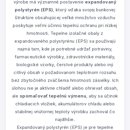
výrobe má významné postavenie
expandovaný
polystyrén (EPS)
, ktorý vďaka svojej bunkovej
štruktúre obsahujúcej veľké množstvo vzduchu
poskytuje veľmi účinnú tepelnú ochranu pri nízkej
hmotnosti. Tepelne izolačné obaly z
expandovaného polystyrénu (EPS) sa používajú
najmä tam, kde je potrebné udržať potraviny,
farmaceutické výrobky, zdravotnícke materiály,
biologické vzorky, čerstvé produkty alebo iný
citlivý obsah v požadovanom teplotnom rozsahu
bez zbytočného zväčšenia hmotnosti zásielky. Ich
úlohou nie je aktívne chladiť alebo ohrievať obsah,
ale
spomaľovať tepelnú výmenu
, aby sa účinok
chladiacich vložiek, akumulátorov chladu alebo
stabilnej vnútornej teploty výrobku zachoval čo
najdlhšie.
Expandovaný polystyrén (EPS) je pre tepelne