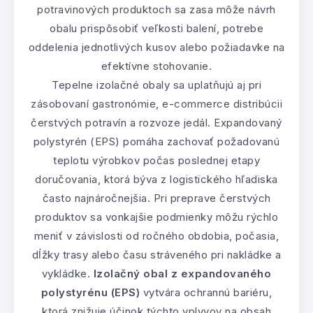
potravinových produktoch sa zasa môže návrh
obalu prispôsobiť veľkosti balení, potrebe
oddelenia jednotlivých kusov alebo požiadavke na
efektívne stohovanie.
Tepelne izolačné obaly sa uplatňujú aj pri
zásobovaní gastronómie, e-commerce distribúcii
čerstvých potravín a rozvoze jedál. Expandovaný
polystyrén (EPS) pomáha zachovať požadovanú
teplotu výrobkov počas poslednej etapy
doručovania, ktorá býva z logistického hľadiska
často najnáročnejšia. Pri preprave čerstvých
produktov sa vonkajšie podmienky môžu rýchlo
meniť v závislosti od ročného obdobia, počasia,
dĺžky trasy alebo času stráveného pri nakládke a
vykládke.
Izolačný obal z expandovaného
polystyrénu (EPS)
vytvára ochrannú bariéru,
ktorá znižuje účinok týchto vplyvov na obsah