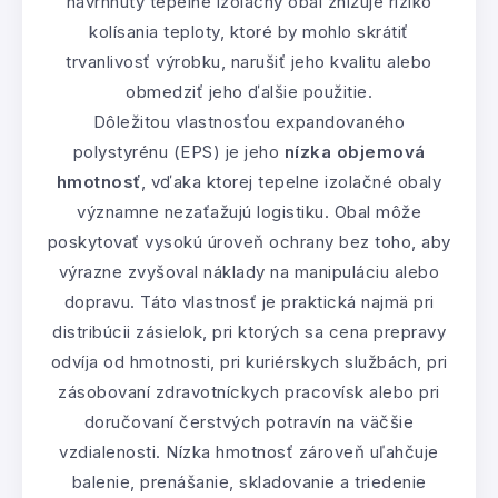
navrhnutý tepelne izolačný obal znižuje riziko
kolísania teploty, ktoré by mohlo skrátiť
trvanlivosť výrobku, narušiť jeho kvalitu alebo
obmedziť jeho ďalšie použitie.
Dôležitou vlastnosťou expandovaného
polystyrénu (EPS) je jeho
nízka objemová
hmotnosť
, vďaka ktorej tepelne izolačné obaly
významne nezaťažujú logistiku. Obal môže
poskytovať vysokú úroveň ochrany bez toho, aby
výrazne zvyšoval náklady na manipuláciu alebo
dopravu. Táto vlastnosť je praktická najmä pri
distribúcii zásielok, pri ktorých sa cena prepravy
odvíja od hmotnosti, pri kuriérskych službách, pri
zásobovaní zdravotníckych pracovísk alebo pri
doručovaní čerstvých potravín na väčšie
vzdialenosti. Nízka hmotnosť zároveň uľahčuje
balenie, prenášanie, skladovanie a triedenie