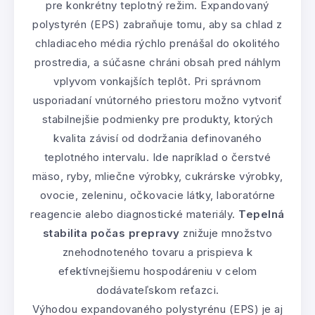
pre konkrétny teplotný režim. Expandovaný
polystyrén (EPS) zabraňuje tomu, aby sa chlad z
chladiaceho média rýchlo prenášal do okolitého
prostredia, a súčasne chráni obsah pred náhlym
vplyvom vonkajších teplôt. Pri správnom
usporiadaní vnútorného priestoru možno vytvoriť
stabilnejšie podmienky pre produkty, ktorých
kvalita závisí od dodržania definovaného
teplotného intervalu. Ide napríklad o čerstvé
mäso, ryby, mliečne výrobky, cukrárske výrobky,
ovocie, zeleninu, očkovacie látky, laboratórne
reagencie alebo diagnostické materiály.
Tepelná
stabilita počas prepravy
znižuje množstvo
znehodnoteného tovaru a prispieva k
efektívnejšiemu hospodáreniu v celom
dodávateľskom reťazci.
Výhodou expandovaného polystyrénu (EPS) je aj