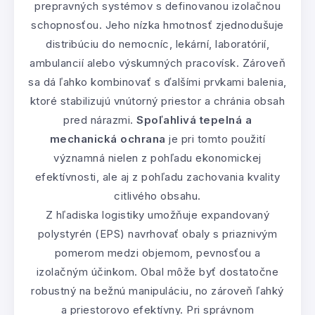
prepravných systémov s definovanou izolačnou
schopnosťou. Jeho nízka hmotnosť zjednodušuje
distribúciu do nemocníc, lekární, laboratórií,
ambulancií alebo výskumných pracovísk. Zároveň
sa dá ľahko kombinovať s ďalšími prvkami balenia,
ktoré stabilizujú vnútorný priestor a chránia obsah
pred nárazmi.
Spoľahlivá tepelná a
mechanická ochrana
je pri tomto použití
významná nielen z pohľadu ekonomickej
efektívnosti, ale aj z pohľadu zachovania kvality
citlivého obsahu.
Z hľadiska logistiky umožňuje expandovaný
polystyrén (EPS) navrhovať obaly s priaznivým
pomerom medzi objemom, pevnosťou a
izolačným účinkom. Obal môže byť dostatočne
robustný na bežnú manipuláciu, no zároveň ľahký
a priestorovo efektívny. Pri správnom