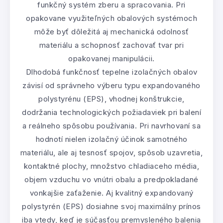
funkčný systém zberu a spracovania. Pri
opakovane využiteľných obalových systémoch
môže byť dôležitá aj mechanická odolnosť
materiálu a schopnosť zachovať tvar pri
opakovanej manipulácii.
Dlhodobá funkčnosť tepelne izolačných obalov
závisí od správneho výberu typu expandovaného
polystyrénu (EPS), vhodnej konštrukcie,
dodržania technologických požiadaviek pri balení
a reálneho spôsobu používania. Pri navrhovaní sa
hodnotí nielen izolačný účinok samotného
materiálu, ale aj tesnosť spojov, spôsob uzavretia,
kontaktné plochy, množstvo chladiaceho média,
objem vzduchu vo vnútri obalu a predpokladané
vonkajšie zaťaženie. Aj kvalitný expandovaný
polystyrén (EPS) dosiahne svoj maximálny prínos
iba vtedy, keď je súčasťou premysleného balenia