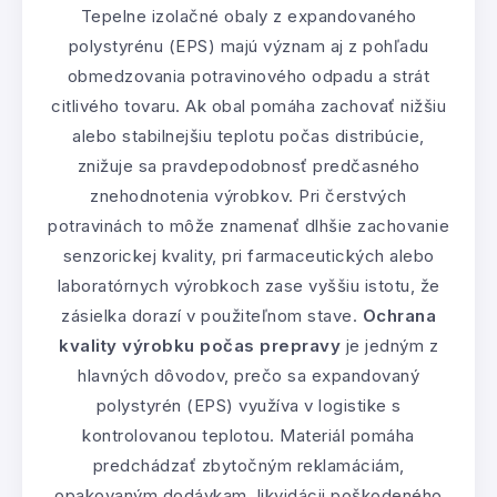
Tepelne izolačné obaly z expandovaného
polystyrénu (EPS) majú význam aj z pohľadu
obmedzovania potravinového odpadu a strát
citlivého tovaru. Ak obal pomáha zachovať nižšiu
alebo stabilnejšiu teplotu počas distribúcie,
znižuje sa pravdepodobnosť predčasného
znehodnotenia výrobkov. Pri čerstvých
potravinách to môže znamenať dlhšie zachovanie
senzorickej kvality, pri farmaceutických alebo
laboratórnych výrobkoch zase vyššiu istotu, že
zásielka dorazí v použiteľnom stave.
Ochrana
kvality výrobku počas prepravy
je jedným z
hlavných dôvodov, prečo sa expandovaný
polystyrén (EPS) využíva v logistike s
kontrolovanou teplotou. Materiál pomáha
predchádzať zbytočným reklamáciám,
opakovaným dodávkam, likvidácii poškodeného