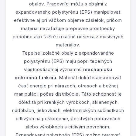
obalov. Pracovníci môžu s obalmi z
expandovaného polystyrénu (EPS) manipulovať
efektívne aj pri väčšom objeme zásielok, pričom
materiál nezaťažuje prepravné prostriedky
podobne ako ťažké izolačné riešenia z masívnych
materiálov.
Tepelne izolačné obaly z expandovaného
polystyrénu (EPS) majú popri tepelných
vlastnostiach aj významnú
mechanickú
ochrannú funkciu
. Materiál dokáže absorbovať
časť energie pri nárazoch, otrasoch a bežnej
manipulácii počas distribúcie. Táto schopnosť je
dôležitá pri krehkých výrobkoch, sklenených
nádobách, liekovkách, elektronických súčiastkach
citlivých na poškodenie, čerstvých potravinách
alebo výrobkoch s citlivým povrchom.
Expandovaný polystyrén (EPS) možno tvarovať