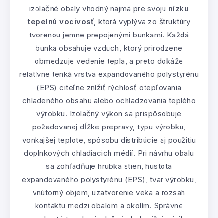
izolačné obaly vhodný najmä pre svoju
nízku
tepelnú vodivosť
, ktorá vyplýva zo štruktúry
tvorenou jemne prepojenými bunkami. Každá
bunka obsahuje vzduch, ktorý prirodzene
obmedzuje vedenie tepla, a preto dokáže
relatívne tenká vrstva expandovaného polystyrénu
(EPS) citeľne znížiť rýchlosť otepľovania
chladeného obsahu alebo ochladzovania teplého
výrobku. Izolačný výkon sa prispôsobuje
požadovanej dĺžke prepravy, typu výrobku,
vonkajšej teplote, spôsobu distribúcie aj použitiu
doplnkových chladiacich médií. Pri návrhu obalu
sa zohľadňuje hrúbka stien, hustota
expandovaného polystyrénu (EPS), tvar výrobku,
vnútorný objem, uzatvorenie veka a rozsah
kontaktu medzi obalom a okolím. Správne