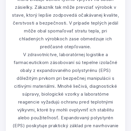
zásielky. Zákazník tak môže prevziať výrobok v
stave, ktorý lepšie zodpovedá očakávanej kvalite,
čerstvosti a bezpečnosti. V prípade teplých jedál
môže obal spomaľovať stratu tepla, pri
chladených výrobkoch zase obmedzuje ich
predčasné otepľovanie.
V zdravotníctve, laboratórnej logistike a
farmaceutickom zásobovaní sú tepelne izolačné
obaly z expandovaného polystyrénu (EPS)
dôležitým prvkom pri bezpečnej manipulácii s
citlivými materiálmi. Mnohé liečivá, diagnostické
súpravy, biologické vzorky a laboratórne
reagencie vyžadujú ochranu pred teplotnými
výkyvmi, ktoré by mohli ovplyvniť ich stabilitu
alebo použiteľnosť. Expandovaný polystyrén
(EPS) poskytuje praktický základ pre navrhovanie