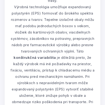
trasy.
Výrobná technológia umožňuje expandovaný
polystyrén (EPS) formovať do širokého spektra
rozmerov a tvarov. Tepelne izolačné obaly môžu
mať podobu jednoduchých boxov s vekom,
vložiek do kartónových obalov, viacdielnych
systémov, zásobníkov na potraviny, prepravných
nádob pre farmaceutické výrobky alebo presne
tvarovaných ochranných výplní. Táto
konštrukčná variabilita
je dôležitá preto, že
každý výrobok má iné požiadavky na priestor,
fixáciu, ventiláciu, prístup k chladiacemu médiu a
ochranu pred mechanickým namáhaním. Pri
výrobkoch s nepravidelným tvarom môže
expandovaný polystyrén (EPS) vytvoriť stabilné
uloženie, ktoré znižuje pohyb v obale a
obmedzuje riziko poškodenia pri transporte. Pri