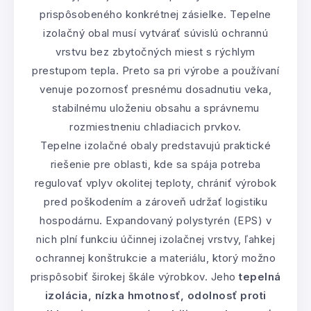
prispôsobeného konkrétnej zásielke. Tepelne
izolačný obal musí vytvárať súvislú ochrannú
vrstvu bez zbytočných miest s rýchlym
prestupom tepla. Preto sa pri výrobe a používaní
venuje pozornosť presnému dosadnutiu veka,
stabilnému uloženiu obsahu a správnemu
rozmiestneniu chladiacich prvkov.
Tepelne izolačné obaly predstavujú praktické
riešenie pre oblasti, kde sa spája potreba
regulovať vplyv okolitej teploty, chrániť výrobok
pred poškodením a zároveň udržať logistiku
hospodárnu. Expandovaný polystyrén (EPS) v
nich plní funkciu účinnej izolačnej vrstvy, ľahkej
ochrannej konštrukcie a materiálu, ktorý možno
prispôsobiť širokej škále výrobkov. Jeho
tepelná
izolácia, nízka hmotnosť, odolnosť proti