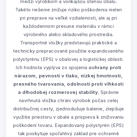
medzi výrobkom a vonkajšou stenou obalu.
Takéto riešenie znižuje riziko poškodenia nielen
pri preprave na veľké vzdialenosti, ale aj pri
každodennom presune materiálu v rámci
výrobného alebo skladového prostredia.
Transportné vložky predstavujú praktické a
technicky prepracované použitie expandovaného
polystyrénu (EPS) v obalovej a logistickej oblasti.
Ich hodnota vyplýva zo spojenia
ochrany proti
nárazom, pevnosti v tlaku, nízkej hmotnosti,
presného tvarovania, odolnosti proti vlhkosti
a dlhodobej rozmerovej stability
. Správne
navrhnutá vložka chráni výrobok počas celej
distribučnej cesty, zjednodušuje balenie, zlepšuje
využitie priestoru v obale a prispieva k znižovaniu
poškodení tovaru. Expandovaný polystyrén (EPS)
tak poskytuje spoľahlivý základ pre ochranné