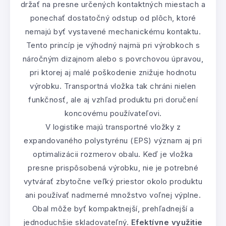
držať na presne určených kontaktných miestach a
ponechať dostatočný odstup od plôch, ktoré
nemajú byť vystavené mechanickému kontaktu.
Tento princíp je výhodný najmä pri výrobkoch s
náročným dizajnom alebo s povrchovou úpravou,
pri ktorej aj malé poškodenie znižuje hodnotu
výrobku. Transportná vložka tak chráni nielen
funkčnosť, ale aj vzhľad produktu pri doručení
koncovému používateľovi.
V logistike majú transportné vložky z
expandovaného polystyrénu (EPS) význam aj pri
optimalizácii rozmerov obalu. Keď je vložka
presne prispôsobená výrobku, nie je potrebné
vytvárať zbytočne veľký priestor okolo produktu
ani používať nadmerné množstvo voľnej výplne.
Obal môže byť kompaktnejší, prehľadnejší a
jednoduchšie skladovateľný.
Efektívne využitie