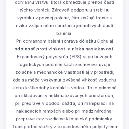
ochrannú vrstvu, ktorá obmedzuje prenos časti
týchto vibrácií. Zároveň podporujú stabilitu
výrobku v pevnej polohe, čím znižujú trenie a
riziko vzájomného narážania jednotlivých častí
balenia.
Pri ochrannom balení zohráva dôležitú úlohu aj
odolnosť proti vlhkosti a nízka nasiakavosť
.
Expandovaný polystyrén (EPS) si pri bežných
logistických podmienkach zachováva svoje
izolačné a mechanické vlastnosti aj v prostredí,
kde sa môže vyskytnúť zvýšená vlhkosť vzduchu
alebo krátkodobý kontakt s vodou. To je prínosné
pri skladovaní v neklimatizovaných priestoroch,
pri preprave v období dažďa, pri manipulácii na
nakladacích rampách alebo pri medzinárodnej
preprave cez rozdielne klimatické podmienky.
Transportné vložky z expandovaného polystyrénu