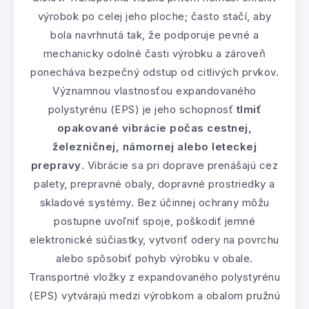
výrobok po celej jeho ploche; často stačí, aby
bola navrhnutá tak, že podporuje pevné a
mechanicky odolné časti výrobku a zároveň
ponecháva bezpečný odstup od citlivých prvkov.
Významnou vlastnosťou expandovaného
polystyrénu (EPS) je jeho schopnosť
tlmiť
opakované vibrácie počas cestnej,
železničnej, námornej alebo leteckej
prepravy
. Vibrácie sa pri doprave prenášajú cez
palety, prepravné obaly, dopravné prostriedky a
skladové systémy. Bez účinnej ochrany môžu
postupne uvoľniť spoje, poškodiť jemné
elektronické súčiastky, vytvoriť odery na povrchu
alebo spôsobiť pohyb výrobku v obale.
Transportné vložky z expandovaného polystyrénu
(EPS) vytvárajú medzi výrobkom a obalom pružnú