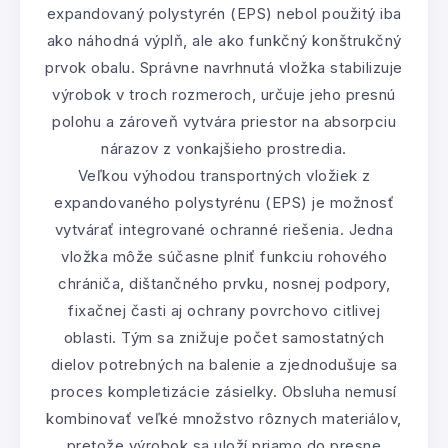
expandovaný polystyrén (EPS) nebol použitý iba
ako náhodná výplň, ale ako funkčný konštrukčný
prvok obalu. Správne navrhnutá vložka stabilizuje
výrobok v troch rozmeroch, určuje jeho presnú
polohu a zároveň vytvára priestor na absorpciu
nárazov z vonkajšieho prostredia.
Veľkou výhodou transportných vložiek z
expandovaného polystyrénu (EPS) je možnosť
vytvárať integrované ochranné riešenia. Jedna
vložka môže súčasne plniť funkciu rohového
chrániča, dištančného prvku, nosnej podpory,
fixačnej časti aj ochrany povrchovo citlivej
oblasti. Tým sa znižuje počet samostatných
dielov potrebných na balenie a zjednodušuje sa
proces kompletizácie zásielky. Obsluha nemusí
kombinovať veľké množstvo rôznych materiálov,
pretože výrobok sa uloží priamo do presne