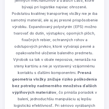
jemných mechanizmov a ďalších častí, ktoré
bývajú pri logistike najviac ohrozené.
Podstatou kvalitnej transportnej vložky nie je iba
samotný materiál, ale aj jej presné prispôsobenie
výrobku. Expandovaný polystyrén (EPS) možno
tvarovať do dutín, výstupkov, oporných plôch,
fixačných rebier, ochranných rohov a
odstupových prvkov, ktoré vytvárajú pevné a
opakovateľné uloženie baleného predmetu.
Výrobok sa tak v obale neposúva, nenaráža na
steny kartónu a nie je vystavený vzájomnému
kontaktu s ďalšími komponentmi.
Presná
geometria vložky znižuje riziko poškodenia
bez potreby nadmerného množstva ďalších
výplňových materiálov
, čo prináša poriadok v
balení, jednoduchšiu manipuláciu aj lepšiu
logistickú efektívnosť. Pri sériovo vyrábaných