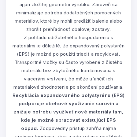
aj pri zložitej geometrii výrobku. Zároveň sa
minimalizuje potreba dodatočných pomocných
materiálov, ktoré by mohli predĺžiť balenie alebo
zhoršiť prehľadnosť obalovej zostavy.
Z pohľadu udržateľného hospodárenia s
materiálmi je dôležité, že expandovaný polystyrén
(EPS) je možné po použití triediť a recyklovať.
Transportné vložky sú často vyrobené z čistého
materiálu bez zbytočného kombinovania s
viacerými vrstvami, čo môže uľahčiť ich
materiálové zhodnotenie po skončení používania.
Recyklácia expandovaného polystyrénu (EPS)
podporuje obehové využívanie surovín a
znižuje potrebu využívať nové materiály tam,
kde je možné spracovať existujúci EPS
odpad.
Zodpovedný prístup zahŕňa najmä
správne triedenie, zber a odovzdanie použitých