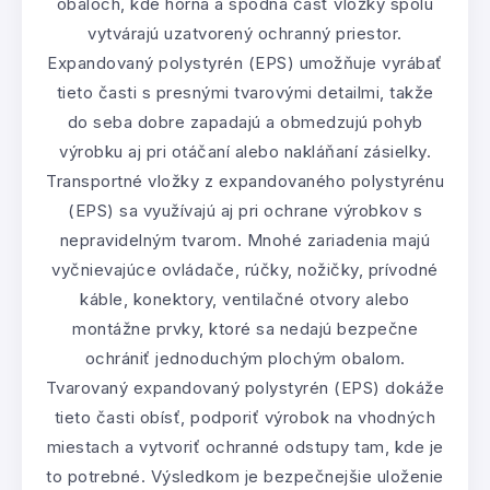
obaloch, kde horná a spodná časť vložky spolu
vytvárajú uzatvorený ochranný priestor.
Expandovaný polystyrén (EPS) umožňuje vyrábať
tieto časti s presnými tvarovými detailmi, takže
do seba dobre zapadajú a obmedzujú pohyb
výrobku aj pri otáčaní alebo nakláňaní zásielky.
Transportné vložky z expandovaného polystyrénu
(EPS) sa využívajú aj pri ochrane výrobkov s
nepravidelným tvarom. Mnohé zariadenia majú
vyčnievajúce ovládače, rúčky, nožičky, prívodné
káble, konektory, ventilačné otvory alebo
montážne prvky, ktoré sa nedajú bezpečne
ochrániť jednoduchým plochým obalom.
Tvarovaný expandovaný polystyrén (EPS) dokáže
tieto časti obísť, podporiť výrobok na vhodných
miestach a vytvoriť ochranné odstupy tam, kde je
to potrebné. Výsledkom je bezpečnejšie uloženie