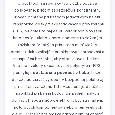
produktoch sa rovnaký typ vložky používa
opakovane, pričom zabezpečuje konzistentnú
úroveň ochrany pri každom jednotlivom balení.
Transportné vložky z expandovaného polystyrénu
(EPS) sú dôležité najmä pri výrobkoch s vyššou
hmotnosťou alebo s nerovnomerne rozloženým
ťažiskom. V takých prípadoch musí vložka
preniesť tlak vznikajúci pri skladovaní, stohovaní a
manipulácii bez toho, aby stratila svoju funkciu.
Vhodne zvolený expandovaný polystyrén (EPS)
poskytuje
dostatočnú pevnosť v tlaku
, takže
dokáže udržiavať výrobok v bezpečnej polohe aj
pri dlhšom zaťažení. Táto vlastnosť je dôležitá
napríklad pri balení kotlov, čerpadiel, malých
domácich spotrebičov, elektronických zariadení,
motorových komponentov alebo priemyselných
dielov. Transportná vložka pritom nemusí chrániť