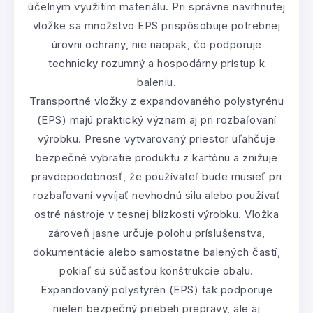
účelným využitím materiálu. Pri správne navrhnutej
vložke sa množstvo EPS prispôsobuje potrebnej
úrovni ochrany, nie naopak, čo podporuje
technicky rozumný a hospodárny prístup k
baleniu.
Transportné vložky z expandovaného polystyrénu
(EPS) majú praktický význam aj pri rozbaľovaní
výrobku. Presne vytvarovaný priestor uľahčuje
bezpečné vybratie produktu z kartónu a znižuje
pravdepodobnosť, že používateľ bude musieť pri
rozbaľovaní vyvíjať nevhodnú silu alebo používať
ostré nástroje v tesnej blízkosti výrobku. Vložka
zároveň jasne určuje polohu príslušenstva,
dokumentácie alebo samostatne balených častí,
pokiaľ sú súčasťou konštrukcie obalu.
Expandovaný polystyrén (EPS) tak podporuje
nielen bezpečný priebeh prepravy, ale aj