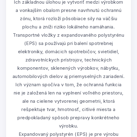
Ich základnou úlohou je vytvoriť medzi výrobkom
a vonkajším obalom presne navrhnutú ochrannú
zónu, ktorá rozloží pôsobiace sily na väčšiu
plochu a zníži riziko lokálneho namáhania.
Transportné vložky z expandovaného polystyrénu
(EPS) sa používajú pri balení spotrebnej
elektroniky, domácich spotrebičov, svietidiel,
zdravotníckych prístrojov, technických
komponentov, sklenených výrobkov, nábytku,
automobilových dielov aj priemyselných zariadení.
Ich význam spočíva v tom, že ochranná funkcia
nie je založená len na vyplnení voľného priestoru,
ale na cielene vytvorenej geometrii, ktorá
rešpektuje tvar, hmotnosť, citlivé miesta a
predpokladaný spôsob prepravy konkrétneho
výrobku.
Expandovaný polystyrén (EPS) je pre výrobu