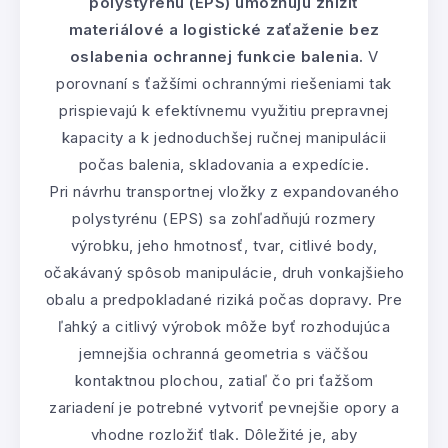
polystyrénu (EPS) umožňujú znížiť
materiálové a logistické zaťaženie bez
oslabenia ochrannej funkcie balenia.
V
porovnaní s ťažšími ochrannými riešeniami tak
prispievajú k efektívnemu využitiu prepravnej
kapacity a k jednoduchšej ručnej manipulácii
počas balenia, skladovania a expedície.
Pri návrhu transportnej vložky z expandovaného
polystyrénu (EPS) sa zohľadňujú rozmery
výrobku, jeho hmotnosť, tvar, citlivé body,
očakávaný spôsob manipulácie, druh vonkajšieho
obalu a predpokladané riziká počas dopravy. Pre
ľahký a citlivý výrobok môže byť rozhodujúca
jemnejšia ochranná geometria s väčšou
kontaktnou plochou, zatiaľ čo pri ťažšom
zariadení je potrebné vytvoriť pevnejšie opory a
vhodne rozložiť tlak. Dôležité je, aby