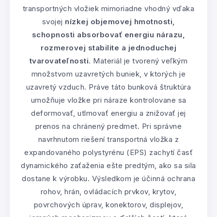
transportných vložiek mimoriadne vhodný vďaka
svojej
nízkej objemovej hmotnosti,
schopnosti absorbovať energiu nárazu,
rozmerovej stabilite a jednoduchej
tvarovateľnosti
. Materiál je tvorený veľkým
množstvom uzavretých buniek, v ktorých je
uzavretý vzduch. Práve táto bunková štruktúra
umožňuje vložke pri náraze kontrolovane sa
deformovať, utlmovať energiu a znižovať jej
prenos na chránený predmet. Pri správne
navrhnutom riešení transportná vložka z
expandovaného polystyrénu (EPS) zachytí časť
dynamického zaťaženia ešte predtým, ako sa sila
dostane k výrobku. Výsledkom je účinná ochrana
rohov, hrán, ovládacích prvkov, krytov,
povrchových úprav, konektorov, displejov,