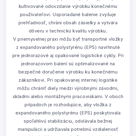
kultivované odovzdanie výrobku konečnému
používateľovi. Usporiadané balenie zvyšuje
prehľadnosť, chráni obsah zásielky a vytvára
dôveru v technickú kvalitu výrobku.
V priemyselnej praxi môžu byť transportné vložky
z expandovaného polystyrénu (EPS) navrhnuté
pre jednorazové aj opakované logistické cykly. Pri
jednorazovom balení sú optimalizované na
bezpečné doručenie výrobku ku konečnému
zákazníkovi. Pri opakovanej internej logistike
môžu chrániť diely medzi výrobnými závodmi,
skladmi alebo montážnymi pracoviskami. V oboch
prípadoch je rozhodujúce, aby vložka z
expandovaného polystyrénu (EPS) poskytovala
spoľahlivú stabilizáciu, odolávala bežnej
manipulácii a udržiavala potrebnú vzdialenosť