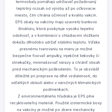
termoobaly pomáhajú udržiavať požadovaný
teplotný rozsah od výroby až po očkovacie
miesto, čím chránia účinnosť a kvalitu vakcín.
EPS obaly na vakcíny majú uzavretú bunkovú
štruktúru, ktorá poskytuje vysokú tepelnú
odolnosť, a v kombinácii s chladiacimi vložkami
dokážu dlhodobo udržať stabilnú teplotu. Vďaka
presnému tvarovaniu na mieru je možné
bezpečne fixovať ampulky, injekčné liekovky či
striekačky, minimalizovať nárazy a chrániť obsah
pred mechanickým poškodením. To je obzvlášť
dôležité pri preprave na dlhé vzdialenosti, do
odľahlých oblastí alebo v náročných klimatických
podmienkach.
Z environmentálneho hľadiska je EPS plne
recyklovateľný materiál. Použité izotermické boxy
na vakcíny je možné po zbere mechanicky