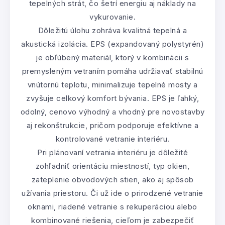
tepelných strát, čo šetrí energiu aj náklady na
vykurovanie.
Dôležitú úlohu zohráva kvalitná tepelná a
akustická izolácia. EPS (expandovaný polystyrén)
je obľúbený materiál, ktorý v kombinácii s
premysleným vetraním pomáha udržiavať stabilnú
vnútornú teplotu, minimalizuje tepelné mosty a
zvyšuje celkový komfort bývania. EPS je ľahký,
odolný, cenovo výhodný a vhodný pre novostavby
aj rekonštrukcie, pričom podporuje efektívne a
kontrolované vetranie interiéru.
Pri plánovaní vetrania interiéru je dôležité
zohľadniť orientáciu miestností, typ okien,
zateplenie obvodových stien, ako aj spôsob
užívania priestoru. Či už ide o prirodzené vetranie
oknami, riadené vetranie s rekuperáciou alebo
kombinované riešenia, cieľom je zabezpečiť