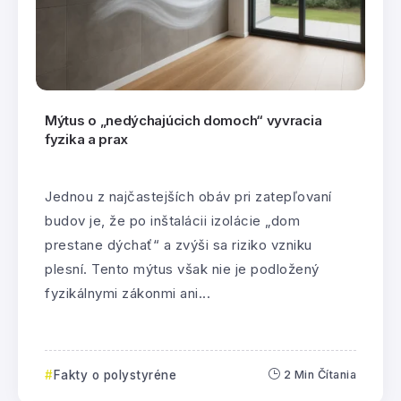
Mýtus o „nedýchajúcich domoch“ vyvracia
fyzika a prax
Jednou z najčastejších obáv pri zatepľovaní
budov je, že po inštalácii izolácie „dom
prestane dýchať“ a zvýši sa riziko vzniku
plesní. Tento mýtus však nie je podložený
fyzikálnymi zákonmi ani...
Fakty o polystyréne
2 Min Čítania