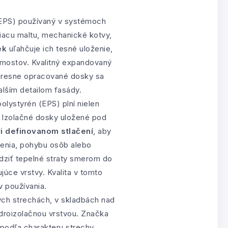
 (EPS) používaný v systémoch
piacu maltu, mechanické kotvy,
ek
uľahčuje ich tesné uloženie,
mostov. Kvalitný expandovaný
 presne opracované dosky sa
lším detailom fasády.
olystyrén (EPS) plní nielen
y. Izolačné dosky uložené pod
ri definovanom stlačení
, aby
enia, pohybu osôb alebo
ziť tepelné straty smerom do
úce vrstvy. Kvalita v tomto
 používania.
ých strechách, v skladbách nad
droizolačnou vrstvou. Značka
 podľa charakteru strechy,