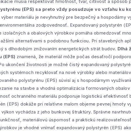
ikácie musia rešpektovať hmotnosť, tvar, citlivosť a spôsob
ystyrénu (EPS) sa preto vždy posudzuje vo vzťahu ku k
 výber materiálu je nevyhnutný pre bezpečný a hospodárny v
nvironmentálna zodpovednosť. Expandovaný polystyrén (EPS)
ve izolačných a obalových výrobkov pomáha obmedzovať množ
ťažšími alternatívami s podobnou funkciou. Pri stavebných apli
ný s dlhodobým znižovaním energetických strát budov.
Dlhá 
 (EPS)
znamená, že materiál môže počas desaťročí podporov
Po ukončení životnosti je možné čistý expandovaný polystyré
šných systémoch recyklovať na nové výrobky alebo materiálov
ovaného polystyrénu (EPS) súvisí aj s hospodárnym využívan
rezanie na stavbe a vhodná optimalizácia formovaných obalo
nosť ochranného materiálu podporuje logistickú efektívnosť 
én (EPS) dokáže pri relatívne malom objeme pevnej hmoty vy
 výkon vychádza z jeho bunkovej štruktúry. Správne navrhnuté
funkčnosť, materiálovú úspornosť a praktickú realizovateľnosť
 výrobkov je vhodné vnímať expandovaný polystyrén (EPS) ako 