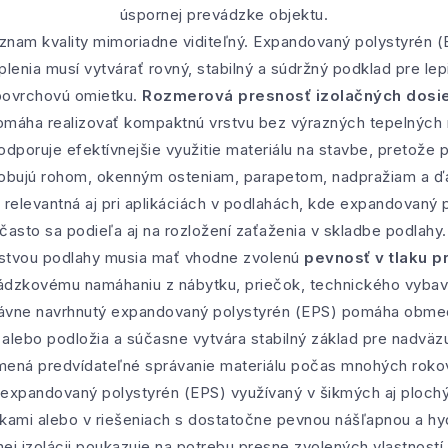
úspornej prevádzke objektu.
ýznam kvality mimoriadne viditeľný. Expandovaný polystyrén
lenia musí vytvárať rovný, stabilný a súdržný podklad pre le
 povrchovú omietku.
Rozmerová presnosť izolačných dosi
omáha realizovať kompaktnú vrstvu bez výrazných tepelných 
odporuje efektívnejšie využitie materiálu na stavbe, pretože
obujú rohom, okenným osteniam, parapetom, nadpražiam a ďa
 relevantná aj pri aplikáciách v podlahách, kde expandovaný p
 často sa podieľa aj na rozložení zaťaženia v skladbe podlah
stvou podlahy musia mať vhodne zvolenú
pevnosť v tlaku p
vádzkovému namáhaniu z nábytku, priečok, technického vybav
ávne navrhnutý expandovaný polystyrén (EPS) pomáha obmed
alebo podložia a súčasne vytvára stabilný základ pre nadväzuj
mená predvídateľné správanie materiálu počas mnohých rokov
e expandovaný polystyrén (EPS) využívaný v šikmých aj ploch
kami alebo v riešeniach s dostatočne pevnou nášľapnou a hy
šnej izolácii poukazuje na potrebu presne zvolených vlastností