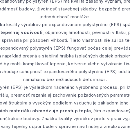
xpandovaný polystyrén (EPS) má kvalita zásadný význam, pret
dárnosť budovy, životnosť stavebnej skladby, bezpečné pren
jednoduchosť montáže.
čka kvality výrobkov pri expandovanom polystyréne (EPS) spáj
y
tepelnej vodivosti
, objemovej hmotnosti, pevnosti v tlaku, 
 správania pri pôsobení vlhkosti. Tieto vlastnosti nie sú iba 
expandovaný polystyrén (EPS) fungovať počas celej prevádzk
napríklad presná a stabilná hrúbka izolačných dosiek prispiev
é by mohli komplikovať lepenie, kotvenie alebo vytváranie fin
ozhoduje schopnosť expandovaného polystyrénu (EPS) odol
namáhaniu bez nežiaducich deformácií.
yrén (EPS) je výsledkom riadeného výrobného procesu, pri kt
iálu, presnosť rezania aj zachovanie požadovaných parametr
ková štruktúra s vysokým podielom vzduchu je základom jeho 
ách materiálu obmedzuje prestup tepla
, čím expandovan
onštrukcie budovy. Značka kvality výrobkov preto v praxi vyj
ovaný tepelný odpor bude v správne navrhnutej a zrealizovanej