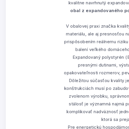
kvalitne navrhnutý expandov
obal z expandovaného pol
V obalovej praxi značka kval
materiálu, ale aj presnosťou
prispôsobením reálnemu riziku p
balení veľkého domáceho 
Expandovaný polystyrén (EP
presnými dutinami, výst
opakovateľnosti rozmerov, pev
Dôležitou súčasťou kvality j
konštrukciách musí po zabudova
zvolenom výrobku, správnom 
stálosť je významná najmä p
komplikovať nadväznosť jednot
ktorá sa prej
Pre energetickú hospodárnos