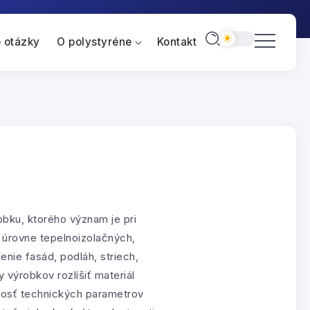
 otázky
O polystyréne
Kontakt
bku, ktorého význam je pri
 úrovne tepelnoizolačných,
nie fasád, podláh, striech,
 výrobkov rozlíšiť materiál
ivosť technických parametrov