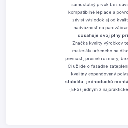
samostatný prvok bez súvisl
kompatibilné lepiace a povr
závisí výsledok aj od kval
nadväznosť na parozábranu
dosahuje svoj plný p
Značka kvality výrobkov t
materiálu určeného na dlho
pevnosť, presné rozmery, bezp
Či už ide o fasádne zatepleni
kvalitný expandovaný poly
stabilitu, jednoduchú mon
(EPS) jedným z najpraktick