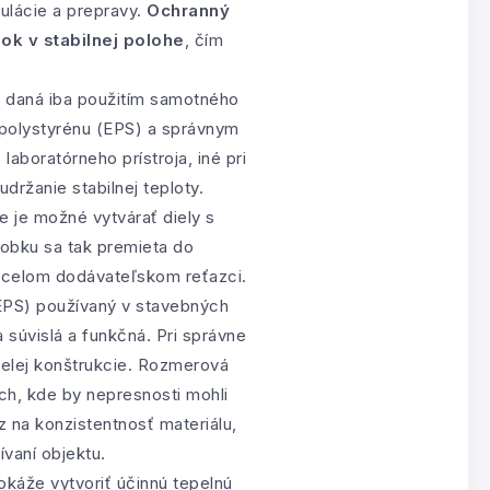
ulácie a prepravy.
Ochranný
ok v stabilnej polohe
, čím
e daná iba použitím samotného
 polystyrénu (EPS) a správnym
laboratórneho prístroja, iné pri
ržanie stabilnej teploty.
e je možné vytvárať diely s
robku sa tak premieta do
v celom dodávateľskom reťazci.
EPS) používaný v stavebných
 súvislá a funkčná. Pri správne
celej konštrukcie. Rozmerová
ch, kde by nepresnosti mohli
z na konzistentnosť materiálu,
ívaní objektu.
káže vytvoriť účinnú tepelnú