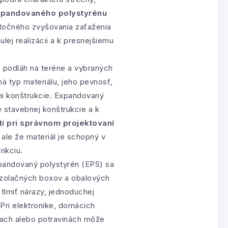
xpandovaného polystyrénu
točného zvyšovania zaťaženia
lej realizácii a k presnejšiemu
, podláh na teréne a vybraných
mä typ materiálu, jeho pevnosť,
mi konštrukcie. Expandovaný
e stavebnej konštrukcie a k
ti pri správnom projektovaní
ale že materiál je schopný v
unkciu.
xpandovaný polystyrén (EPS) sa
 izolačných boxov a obalových
 tlmiť nárazy, jednoduchej
Pri elektronike, domácich
kach alebo potravinách môže