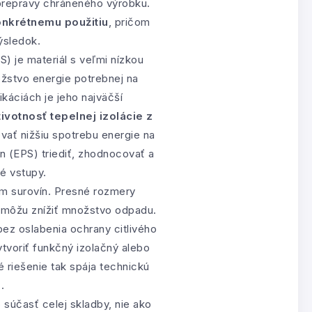
 prepravy chráneného výrobku.
onkrétnemu použitiu
, pričom
ýsledok.
 je materiál s veľmi nízkou
stvo energie potrebnej na
káciách je jeho najväčší
životnosť tepelnej izolácie z
ať nižšiu spotrebu energie na
n (EPS) triediť, zhodnocovať a
é vstupy.
ím surovín. Presné rozmery
v môžu znížiť množstvo odpadu.
bez oslabenia ochrany citlivého
tvoriť funkčný izolačný alebo
 riešenie tak spája technickú
.
súčasť celej skladby, nie ako