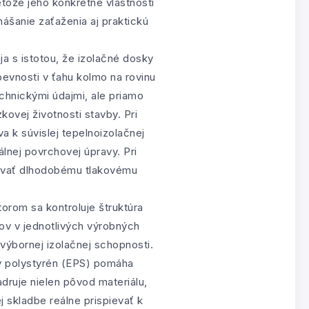
ože jeho konkrétne vlastnosti
ášanie zaťaženia aj praktickú
a s istotou, že izolačné dosky
pevnosti v ťahu kolmo na rovinu
technickými údajmi, ale priamo
ovej životnosti stavby. Pri
a k súvislej tepelnoizolačnej
álnej povrchovej úpravy. Pri
ávať dlhodobému tlakovému
orom sa kontroluje štruktúra
ov v jednotlivých výrobných
výbornej izolačnej schopnosti.
ý polystyrén (EPS) pomáha
adruje nielen pôvod materiálu,
 skladbe reálne prispievať k