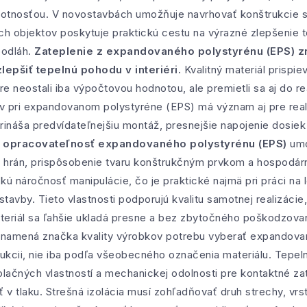
hmotnosťou. V novostavbách umožňuje navrhovať konštrukcie s 
ších objektov poskytuje praktickú cestu na výrazné zlepšenie
podláh.
Zateplenie z expandovaného polystyrénu (EPS) zn
epšiť tepelnú pohodu v interiéri.
Kvalitný materiál prispi
e neostali iba výpočtovou hodnotou, ale premietli sa aj do r
v pri expandovanom polystyréne (EPS) má význam aj pre reali
ináša predvídateľnejšiu montáž, presnejšie napojenie dosiek 
opracovateľnosť expandovaného polystyrénu (EPS)
umo
h hrán, prispôsobenie tvaru konštrukčným prvkom a hospodárn
kú náročnosť manipulácie, čo je praktické najmä pri práci na 
tavby. Tieto vlastnosti podporujú kvalitu samotnej realizáci
teriál sa ľahšie ukladá presne a bez zbytočného poškodzovan
znamená značka kvality výrobkov potrebu vyberať expandova
rukcii, nie iba podľa všeobecného označenia materiálu. Tepeln
ačných vlastností a mechanickej odolnosti pre kontaktné zat
v tlaku. Strešná izolácia musí zohľadňovať druh strechy, vrst