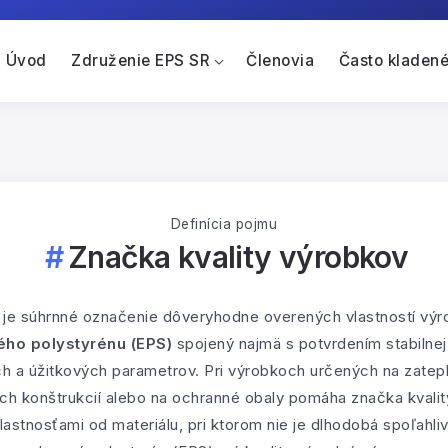
Úvod
Združenie EPS SR
Členovia
Často kladené
Definícia pojmu
Značka kvality výrobkov
je súhrnné označenie dôveryhodne overených vlastností výro
ho polystyrénu (EPS)
spojený najmä s potvrdením stabilnej
a úžitkových parametrov. Pri výrobkoch určených na zateple
ch konštrukcií alebo na ochranné obaly pomáha značka kvality
lastnosťami od materiálu, pri ktorom nie je dlhodobá spoľahl