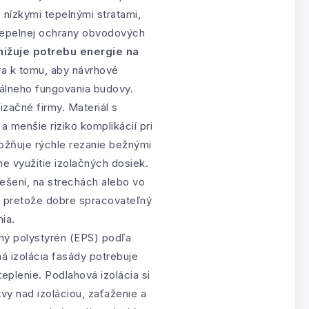
nízkymi tepelnými stratami,
 tepelnej ochrany obvodových
ižuje potrebu energie na
eva k tomu, aby návrhové
eálneho fungovania budovy.
začné firmy. Materiál s
a menšie riziko komplikácií pri
žňuje rýchle rezanie bežnými
e využitie izolačných dosiek.
lešení, na strechách alebo vo
e, pretože dobre spracovateľný
ia.
ný polystyrén (EPS) podľa
á izolácia fasády potrebuje
eplenie. Podlahová izolácia si
vy nad izoláciou, zaťaženie a