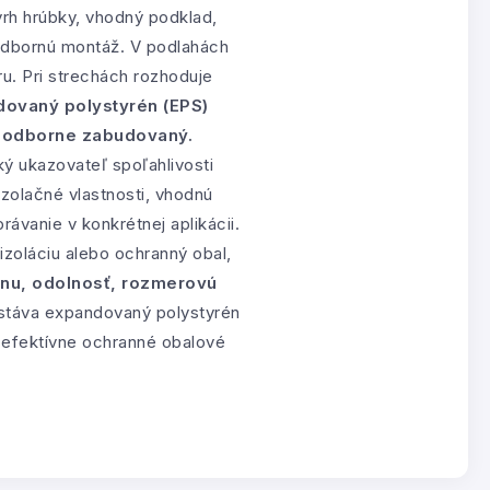
ávrh hrúbky, vhodný podklad,
 odbornú montáž. V podlahách
ru. Pri strechách rozhoduje
ovaný polystyrén (EPS)
a odborne zabudovaný.
ý ukazovateľ spoľahlivosti
izolačné vlastnosti, vhodnú
ávanie v konkrétnej aplikácii.
 izoláciu alebo ochranný obal,
anu, odolnosť, rozmerovú
ostáva expandovaný polystyrén
 efektívne ochranné obalové