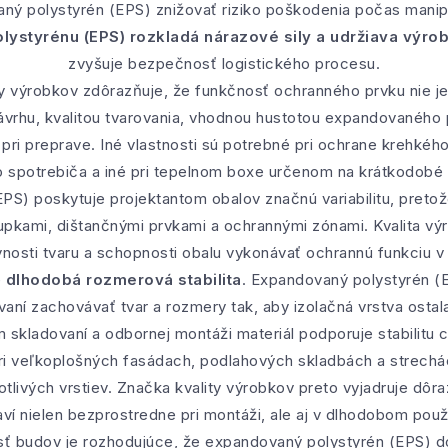
aný polystyrén (EPS) znižovať riziko poškodenia počas manip
ystyrénu (EPS) rozkladá nárazové sily a udržiava výrob
zvyšuje bezpečnosť logistického procesu.
ity výrobkov zdôrazňuje, že funkčnosť ochranného prvku nie j
 návrhu, kvalitou tvarovania, vhodnou hustotou expandovaného
ri preprave. Iné vlastnosti sú potrebné pri ochrane krehkého 
spotrebiča a iné pri tepelnom boxe určenom na krátkodobé ud
S) poskytuje projektantom obalov značnú variabilitu, pretož
upkami, dištančnými prvkami a ochrannými zónami. Kvalita vý
nosti tvaru a schopnosti obalu vykonávať ochrannú funkciu 
e
dlhodobá rozmerová stabilita
. Expandovaný polystyrén (
ní zachovávať tvar a rozmery tak, aby izolačná vrstva ostala
skladovaní a odbornej montáži materiál podporuje stabilitu 
ri veľkoplošných fasádach, podlahových skladbách a strechá
livých vrstiev. Značka kvality výrobkov preto vyjadruje dôra
aví nielen bezprostredne pri montáži, ale aj v dlhodobom použ
ť budov je rozhodujúce, že expandovaný polystyrén (EPS) do