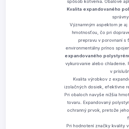
spôsob kotvenia. Obalové apl
Kvalita expandovaného pol
správny
Významným aspektom je aj e
hmotnosťou, čo pri dopra
prepravu v porovnaní s 
environmentálny prínos spoje
expandovaného polystyrénu
vykurovanie alebo chladenie. 
v príslu
Kvalita výrobkov z expand
izolačných dosiek, efektívne 
Pri obaloch navyše nižšia hmot
tovaru. Expandovaný polystyr
ochranný prvok, pretože jeho
Pri hodnotení značky kvality