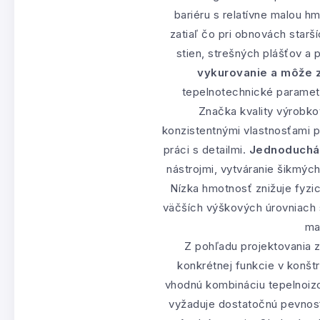
bariéru s relatívne malou 
zatiaľ čo pri obnovách star
stien, strešných plášťov a 
vykurovanie a môže zl
tepelnotechnické parametr
Značka kvality výrobko
konzistentnými vlastnosťami pr
práci s detailmi.
Jednoduchá 
nástrojmi, vytváranie šikmýc
Nízka hmotnosť znižuje fyzic
väčších výškových úrovniach s
ma
Z pohľadu projektovania 
konkrétnej funkcie v konšt
vhodnú kombináciu tepelnoizol
vyžaduje dostatočnú pevnosť 