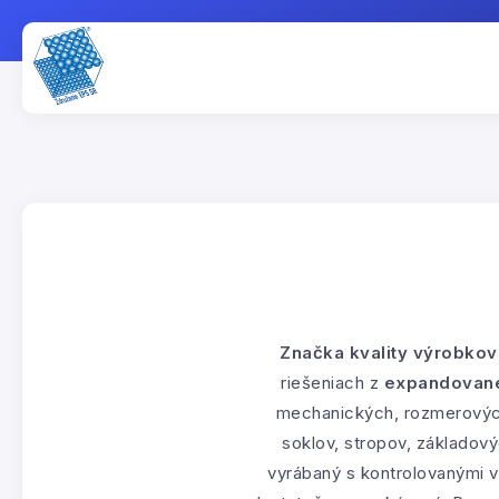
Značka kvality výrobkov
riešeniach z
expandované
mechanických, rozmerových 
soklov, stropov, základový
vyrábaný s kontrolovanými v