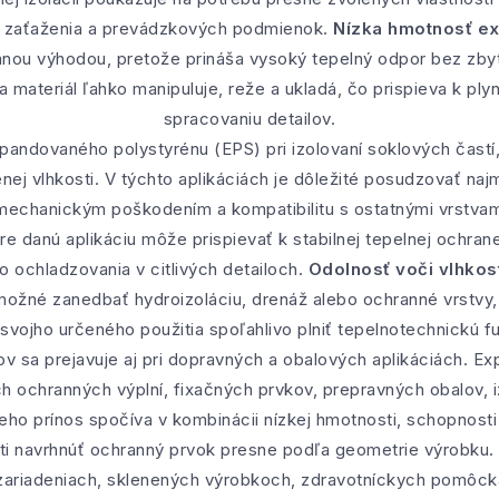
zaťaženia a prevádzkových podmienok.
Nízka hmotnosť e
mnou výhodou, pretože prináša vysoký tepelný odpor bez zby
 materiál ľahko manipuluje, reže a ukladá, čo prispieva k plynu
spracovaniu detailov.
pandovaného polystyrénu (EPS) pri izolovaní soklových častí
ej vlhkosti. V týchto aplikáciách je dôležité posudzovať naj
mechanickým poškodením a kompatibilitu s ostatnými vrstva
e danú aplikáciu môže prispievať k stabilnej tepelnej ochran
 ochladzovania v citlivých detailoch.
Odolnosť voči vlhkos
ožné zanedbať hydroizoláciu, drenáž alebo ochranné vrstvy, 
svojho určeného použitia spoľahlivo plniť tepelnotechnickú f
v sa prejavuje aj pri dopravných a obalových aplikáciách. E
h ochranných výplní, fixačných prvkov, prepravných obalov,
. Jeho prínos spočíva v kombinácii nízkej hmotnosti, schopnosti
ti navrhnúť ochranný prvok presne podľa geometrie výrobku. 
zariadeniach, sklenených výrobkoch, zdravotníckych pomôc