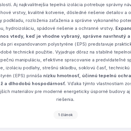
ostí. Aj najkvalitnejšia tepelná izolácia potrebuje správny n
chové vrstvy, kvalitné kotvenie, dôsledné riešenie detailov a
ity podkladu, rozloženia zaťaženia a správne vykonaného pote
, hydroizoláciu, spádové riešenie a ochranné vrstvy.
Expand
rínos vtedy, keď je vhodne vybraný, správne navrhnutý 
eda pri expandovanom polystyréne (EPS) predstavuje praktick
dobé technické použitie. Vyjadruje dôraz na stabilné tepelno
ečnú manipuláciu, efektívne spracovanie a predvídateľné spr
e, izoláciu podlahy, strešnú skladbu, soklovú časť, technickú
styrén (EPS) prináša
nízku hmotnosť, účinnú tepelnú ochr
táž a dlhodobú hospodárnosť
. Vďaka týmto vlastnostiam z
ejších materiálov pre moderné energeticky úsporné budovy aj
riešenia.
1 článok