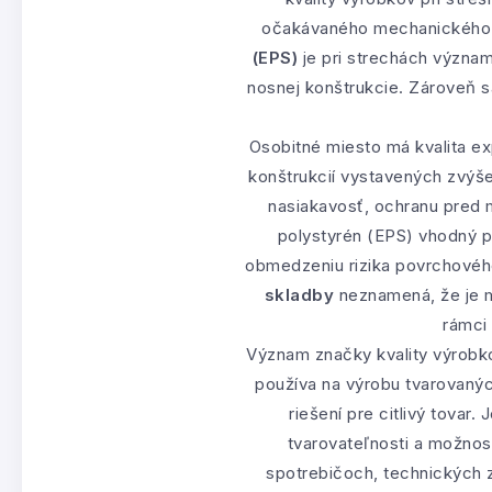
očakávaného mechanického 
(EPS)
je pri strechách význa
nosnej konštrukcie. Zároveň sa
Osobitné miesto má kvalita ex
konštrukcií vystavených zvýšen
nasiakavosť, ochranu pred 
polystyrén (EPS) vhodný pr
obmedzeniu rizika povrchového
skladby
neznamená, že je m
rámci 
Význam značky kvality výrobko
používa na výrobu tvarovanýc
riešení pre citlivý tovar
tvarovateľnosti a možnos
spotrebičoch, technických 