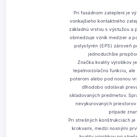
Pri fasádnom zateplení je v
vonkajšieho kontaktného zatep
základnú vrstvu s výstužou a
obmedzuje vznik medzier a p
polystyrén (EPS) zároveň p
jednoduchšie prispôs
Značka kvality výrobkov je
tepelnoizolačnú funkciu, ale
poterom alebo pod nosnou vr
dlhodobo odolávali pre
skladovaných predmetov. Spr
nevykurovaných priestorov 
prípade zna
Pri strešných konštrukciách j
krokvami, medzi nosnými prv
kvality výrobkov pri stre