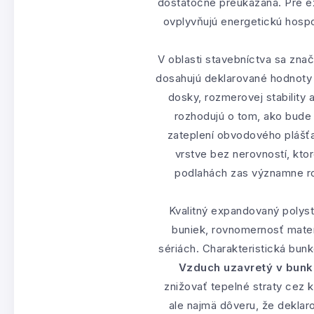
dostatočne preukázaná. Pre e
ovplyvňujú energetickú hospo
V oblasti stavebníctva sa zna
dosahujú deklarované hodnot
dosky, rozmerovej stability a
rozhodujú o tom, ako bude 
zateplení obvodového plášťa 
vrstve bez nerovností, ktor
podlahách zas významne r
Kvalitný expandovaný polyst
buniek, rovnomernosť mater
sériách. Charakteristická bun
Vzduch uzavretý v bunk
znižovať tepelné straty cez k
ale najmä dôveru, že deklar