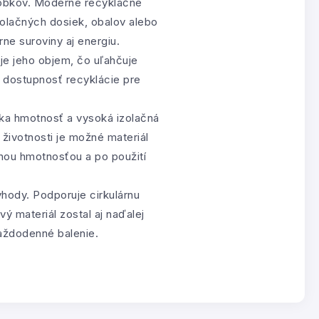
robkov. Moderné recyklačné
zolačných dosiek, obalov alebo
ne suroviny aj energiu.
je jeho objem, čo uľahčuje
k dostupnosť recyklácie pre
zka hmotnosť a vysoká izolačná
životnosti je možné materiál
nou hmotnosťou a po použití
hody. Podporuje cirkulárnu
 materiál zostal aj naďalej
aždodenné balenie.