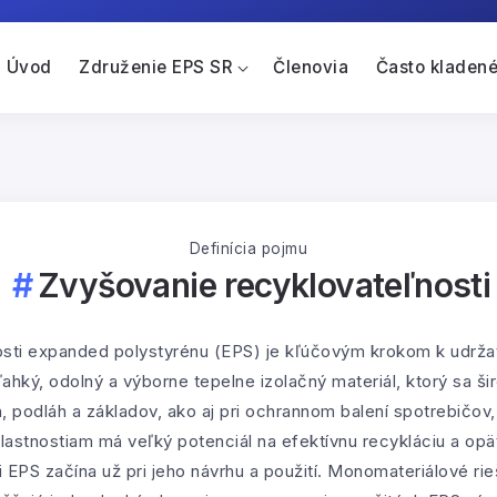
Úvod
Združenie EPS SR
Členovia
Často kladené
Definícia pojmu
Zvyšovanie recyklovateľnosti
sti expanded polystyrénu (EPS) je kľúčovým krokom k udrža
ahký, odolný a výborne tepelne izolačný materiál, ktorý sa š
h, podláh a základov, ako aj pri ochrannom balení spotrebičov,
astnostiam má veľký potenciál na efektívnu recykláciu a opä
 EPS začína už pri jeho návrhu a použití. Monomateriálové ri