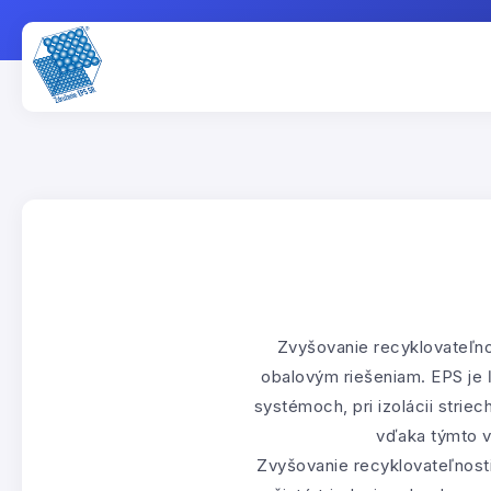
Zvyšovanie recyklovateľno
obalovým riešeniam. EPS je ľ
systémoch, pri izolácii striec
vďaka týmto vl
Zvyšovanie recyklovateľnosti