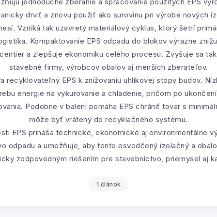
ožňujú jednoduché zberanie a spracovanie použitých EPS vý
icky drviť a znovu použiť ako surovinu pri výrobe nových i
sí. Vzniká tak uzavretý materiálový cyklus, ktorý šetrí primár
 logistika. Kompaktovanie EPS odpadu do blokov výrazne znižu
centier a zlepšuje ekonomiku celého procesu. Zvyšuje sa ta
stavebné firmy, výrobcov obalov aj menších zberateľov.
eva recyklovateľný EPS k znižovaniu uhlíkovej stopy budov. Ní
rebu energie na vykurovanie a chladenie, pričom po ukončení 
ovania. Podobne v balení pomáha EPS chrániť tovar s minimál
môže byť vrátený do recyklačného systému.
sti EPS prináša technické, ekonomické aj environmentálne vý
o odpadu a umožňuje, aby tento osvedčený izolačný a obalový
cky zodpovedným riešením pre stavebníctvo, priemysel aj k
1 článok