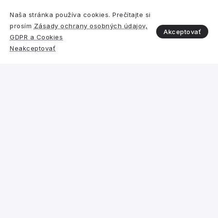
Naša stránka používa cookies. Prečítajte si
prosím
Zásady ochrany osobných údajov,
Akceptovať
GDPR a Cookies
Polystyrén vs. iný izolant
Neakceptovať
Požiarna bezpečnosť a reakcia na
oheň expandovaného
polystyrénu (EPS) a minerálnej
vlny (MV) v systémoch ETICS
Združenie EPS SR