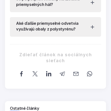
priemyselných hál?
Aké ďalšie priemyselné odvetvia
využívajú obaly z polystyrénu?
Zdieľať článok na sociálnych
sieťach
Ostatné články