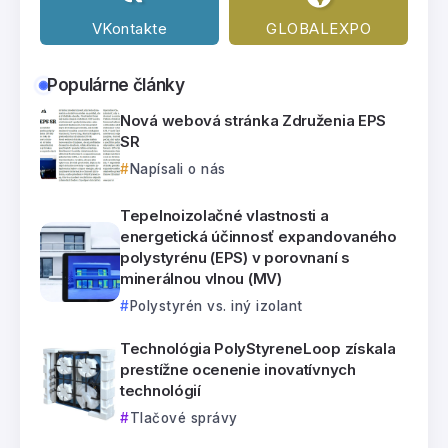
VKontakte
GLOBALEXPO
Populárne články
Nová webová stránka Združenia EPS
SR
Napísali o nás
Tepelnoizolačné vlastnosti a
energetická účinnosť expandovaného
polystyrénu (EPS) v porovnaní s
minerálnou vlnou (MV)
Polystyrén vs. iný izolant
Technológia PolyStyreneLoop získala
prestížne ocenenie inovatívnych
technológií
Tlačové správy