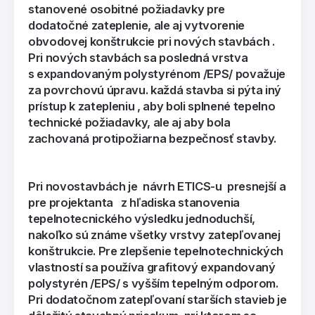
stanovené osobitné požiadavky pre
dodatočné zateplenie, ale aj vytvorenie
obvodovej konštrukcie pri nových stavbách .
Pri nových stavbách sa posledná vrstva
s expandovaným polystyrénom /EPS/ považuje
za povrchovú úpravu. každá stavba si pýta iný
prístup k zatepleniu , aby boli splnené tepelno
technické požiadavky, ale aj aby bola
zachovaná protipožiarna bezpečnosť stavby
.
Pri novostavbách je návrh ETICS-u presnejší a
pre projektanta z hľadiska stanovenia
tepelnotecnického výsledku jednoduchší,
nakoľko sú známe všetky vrstvy zatepľovanej
konštrukcie. Pre zlepšenie tepelnotechnických
vlastností sa používa grafitový expandovaný
polystyrén /EPS/ s vyšším tepelným odporom.
Pri dodatočnom zatepľovaní starších stavieb je