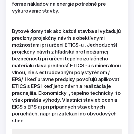
forme nákladov na energie potrebné pre
vykurovanie stavby.
Bytové domy tak ako každá stavba si vyžadujú
precízny projekčný návrh s obektívnymi
možnosťami pri určení ETICS-u . Jednoduchší
projekčný návrh z hľadiská protipožiarnej
bezpečnosti pri určení tepelnoizolačného
materiálu dáva prednosť ETICS -u s minerálnou
vlnou, nie s estrudovaným polystyrénom /
EPS/ i keď právne predpisy povoľujú aplikovať
ETICS s EPS i keď jeho návrh a realizácia je
pracnejšia. Ekonomicky
,
tepelno technicky to
však prináša výhody. Vlastníci stavieb ocenia
EICS s EPS aj pri prípadných stavebných
poruchách, napr pri zatekaní do obvodových
stien.