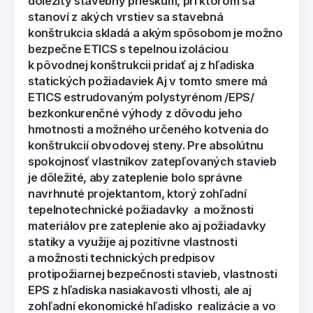
dôležitý stavebný prieskum, pri ktorom sa
stanoví z akých vrstiev sa stavebná
konštrukcia skladá a akým spôsobom je možno
bezpečne ETICS s tepelnou izoláciou
k pôvodnej konštrukcii pridať aj z hľadiska
statických požiadaviek Aj v tomto smere má
ETICS estrudovaným polystyrénom /EPS/
bezkonkurenčné výhody z dôvodu jeho
hmotnosti a možného určeného kotvenia do
konštrukcií obvodovej steny. Pre absolútnu
spokojnosť vlastníkov zatepľovaných stavieb
je dôležité, aby zateplenie bolo správne
navrhnuté projektantom, ktorý zohľadní
tepelnotechnické požiadavky a možnosti
materiálov pre zateplenie ako aj požiadavky
statiky a využije aj pozitívne vlastnosti
a možnosti technických predpisov
protipožiarnej bezpečnosti stavieb, vlastnosti
EPS z hľadiska nasiakavosti vlhosti, ale aj
zohľadní ekonomické hľadisko realizácie a vo