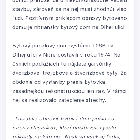
domu, pretože ide o niekoľkonásobne väčšiu
stavbu, zároveň sa na nej musí zhodnúť viac
ľudí. Pozitívnym príkladom obnovy bytového
domu je nitriansky bytový dom na Dlhej ulici.
Bytový panelový dom systému T06B na
Dlhej ulici v Nitre postavili v roku 1974. Na
ôsmich podlažiach tu nájdete garsónky,
dvojizbové, trojizbové a štvorizbové byty. Za
obdobie od výstavby prešla bytovka
zásadnejšou rekonštrukciou len raz. V rámci
nej sa realizovalo zateplenie strechy.
„
Iniciatíva obnoviť bytový dom prišla zo
strany vlastníkov, ktorí pociťovali vysoké
náklady na kúrenie. Našli sa však aj ľudia,