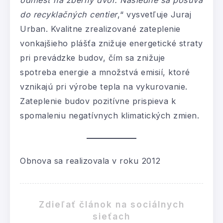
odniesť na zberný dvor. Následne sa posúva
do recyklačných centier
,“ vysvetľuje Juraj
Urban. Kvalitne zrealizované zateplenie
vonkajšieho plášťa znižuje energetické straty
pri prevádzke budov, čím sa znižuje
spotreba energie a množstvá emisií, ktoré
vznikajú pri výrobe tepla na vykurovanie.
Zateplenie budov pozitívne prispieva k
spomaleniu negatívnych klimatických zmien.
Obnova sa realizovala v roku 2012
Zdieľať článok na sociálnych
sieťach