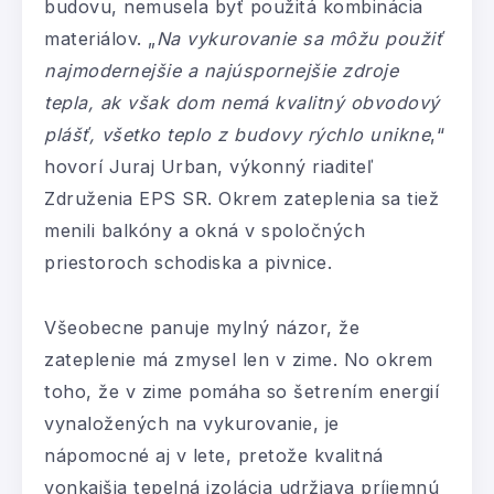
budovu, nemusela byť použitá kombinácia
materiálov. „
Na vykurovanie sa môžu použiť
najmodernejšie a najúspornejšie zdroje
tepla, ak však dom nemá kvalitný obvodový
plášť, všetko teplo z budovy rýchlo unikne
,“
hovorí Juraj Urban, výkonný riaditeľ
Združenia EPS SR. Okrem zateplenia sa tiež
menili balkóny a okná v spoločných
priestoroch schodiska a pivnice.
Všeobecne panuje mylný názor, že
zateplenie má zmysel len v zime. No okrem
toho, že v zime pomáha so šetrením energií
vynaložených na vykurovanie, je
nápomocné aj v lete, pretože kvalitná
vonkajšia tepelná izolácia udržiava príjemnú