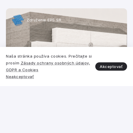
Združenie EPS SR
Naša stránka používa cookies. Prečítajte si
prosím
Zásady ochrany osobných údajov,
Akceptovať
GDPR a Cookies
Polystyrén vs. iný izolant
Neakceptovať
Požiarna bezpečnosť a reakcia na
oheň expandovaného
polystyrénu (EPS) a minerálnej
vlny (MV) v systémoch ETICS