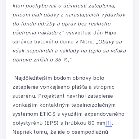
ktorí pochybovali o účinnosti zateplenia,
pričom mali obavy z narastajúcich výdavkov
do fondu údržby a opráv bez reálneho
ušetrenia nákladov,
“ vysvetľuje Ján Hipp,
správca bytového domu v Nitre. „
Obavy sa
však nepotvrdili a náklady na teplo sa vďaka
obnove znížili o 35 %
,“
Najdôležitejším bodom obnovy bolo
zateplenie vonkajšieho plášťa a stropníc
suterénu. Projektant navrhol zateplenie
vonkajším kontaktným tepelnoizolačným
systémom ETICS s využitím expandovaného
polystyrénu (EPS) s hrúbkou 80 mm
[1]
.
Napriek tomu, že ide o osempodlažnú