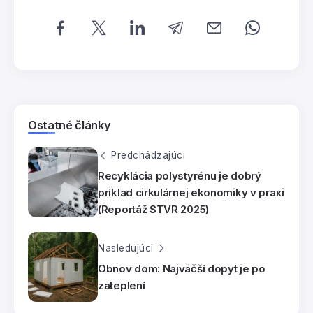
Ostatné články
Predchádzajúci
Recyklácia polystyrénu je dobrý
príklad cirkulárnej ekonomiky v praxi
(Reportáž STVR 2025)
Nasledujúci
Obnov dom: Najväčší dopyt je po
zateplení