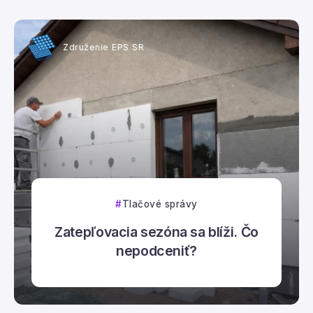
Združenie EPS SR
Tlačové správy
Zatepľovacia sezóna sa blíži. Čo
nepodceniť?