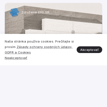
Združenie EPS SR
Naša stránka používa cookies. Prečítajte si
prosím
Zásady ochrany osobných údajov,
Akceptovať
GDPR a Cookies
Polystyrén vs. iný izolant
Neakceptovať
Požiarna bezpečnosť a reakcia na
oheň expandovaného
polystyrénu (EPS) a minerálnej
vlny (MV) v systémoch ETICS