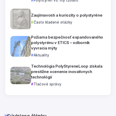
Polystyrén vs. iný izolant
Zaujímavosti a kuriozity o polystyréne
Často kladené otázky
Požiarna bezpečnosť expandovaného
polystyrénu v ETICS – odborník
vyvracia mýty
Aktuality
Technológia PolyStyreneLoop získala
prestížne ocenenie inovatívnych
technológií
Tlačové správy