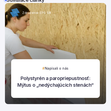
Súvisiace články
Združenie EPS SR
Napísali o nás
Polystyrén a paropriepustnosť:
Mýtus o „nedýchajúcich stenách“