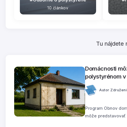
10 článkov
Tu nájdete 
Domácnosti môžu
polystyrénom 
Autor
Združeni
Program Obnov dom 
môže predstavovať d