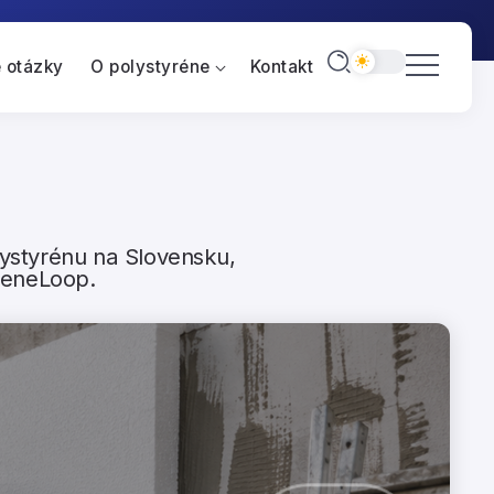
 otázky
O polystyréne
Kontakt
ystyrénu na Slovensku,
reneLoop.