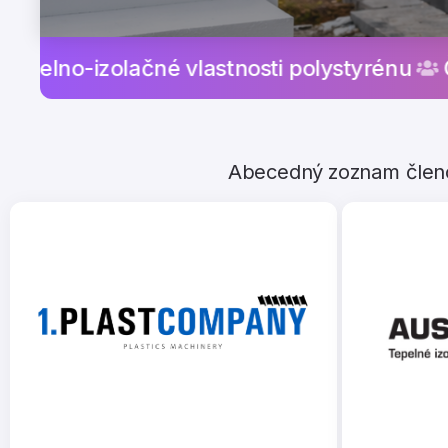
olačné vlastnosti polystyrénu
Člen EUME
Abecedný zoznam členov