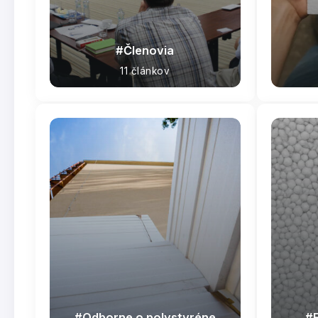
Členovia
11 článkov
Odborne o polystyréne