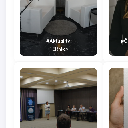
Aktuality
Č
11 článkov