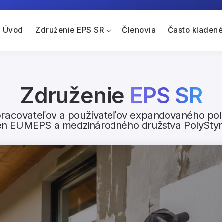
Úvod
Združenie EPS SR
Členovia
Často kladené
Združenie
EPS SR
pracovateľov a používateľov expandovaného pol
len EUMEPS a medzinárodného družstva PolySty