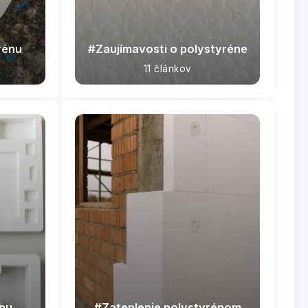
rénu
Zaujímavosti o polystyréne
11 článkov
énu
Zateplenie polystyrénom