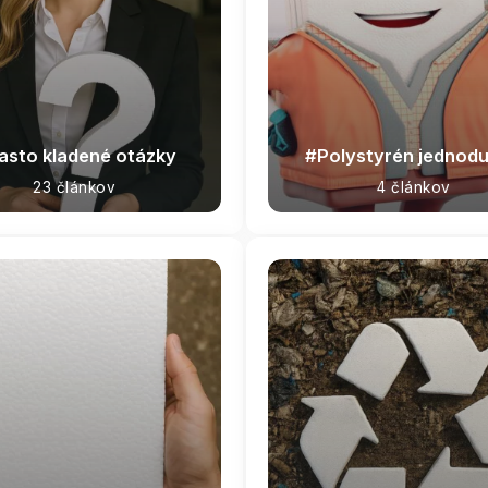
asto kladené otázky
Polystyrén jednod
23 článkov
4 článkov