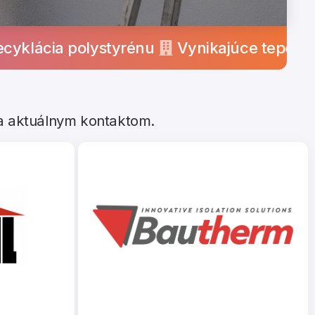
olystyrénu
Vynikajúce tepelno-izolačné v
 a aktuálnym kontaktom.