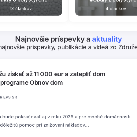
13 článkov
4 článkov
Najnovšie príspevky a
aktuality
najnovšie príspevky, publikácie a videá zo Združ
 získať až 11 000 eur a zatepliť dom
v programe Obnov dom
e EPS SR
bude pokračovať aj v roku 2026 a pre mnohé domácnosti
ôležitú pomoc pri znižovaní nákladov...