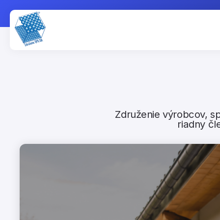
Združenie výrobcov, s
riadny č