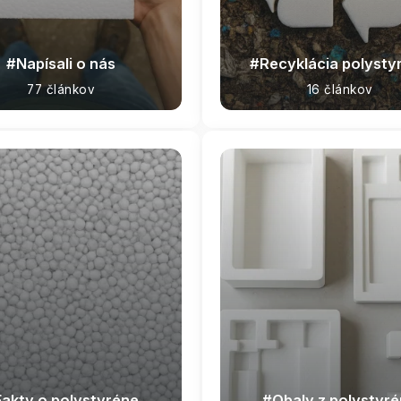
Napísali o nás
Recyklácia polysty
77 článkov
16 článkov
Fakty o polystyréne
Obaly z polystyr