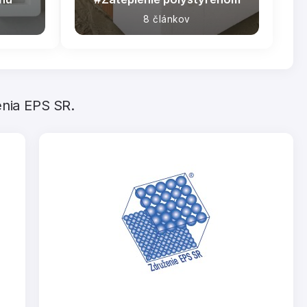
8 článkov
enia EPS SR.