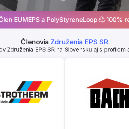
PS a PolyStyreneLoop
100% recyklácia p
Členovia
Združenia EPS SR
 Združenia EPS SR na Slovensku aj s profilom