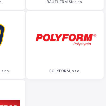
o.
BAUTHERM SK s.r.o.
s r.o.
POLYFORM, s.r.o.