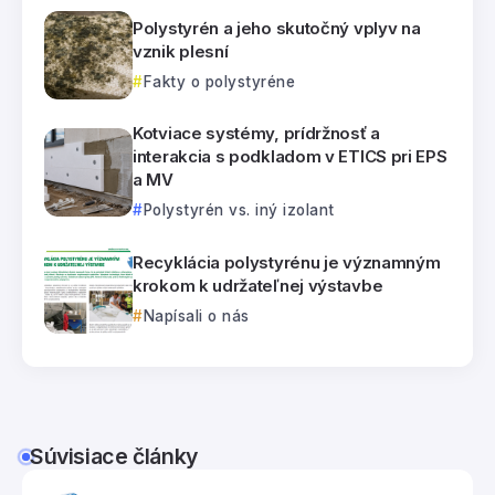
Polystyrén a jeho skutočný vplyv na
vznik plesní
Fakty o polystyréne
Kotviace systémy, prídržnosť a
interakcia s podkladom v ETICS pri EPS
a MV
Polystyrén vs. iný izolant
Recyklácia polystyrénu je významným
krokom k udržateľnej výstavbe
Napísali o nás
Súvisiace články