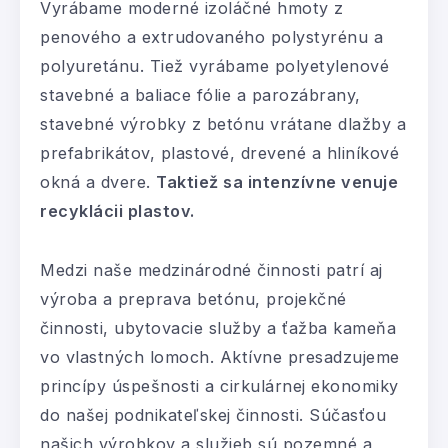
Vyrábame moderné izoláčné hmoty z
penového a extrudovaného polystyrénu a
polyuretánu. Tiež vyrábame polyetylenové
stavebné a baliace fólie a parozábrany,
stavebné výrobky z betónu vrátane dlažby a
prefabrikátov, plastové, drevené a hliníkové
okná a dvere.
Taktiež sa intenzívne
venuje
recyklácii plastov.
Medzi naše medzinárodné činnosti patrí aj
výroba a preprava betónu, projekčné
činnosti, ubytovacie služby a ťažba kameňa
vo vlastných lomoch. Aktívne presadzujeme
princípy úspešnosti a cirkulárnej ekonomiky
do našej podnikateľskej činnosti. Súčasťou
našich výrobkov a služieb sú pozemné a