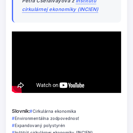
Petra Csefalvayová z
Inštitútu
cirkulárnej ekonomiky (INCIEN)
Slovník:
Cirkulárna ekonomika
Environmentálna zodpovednosť
Expandovaný polystyrén
Inštitút cirkulárnej ekonomiky (INCIEN)