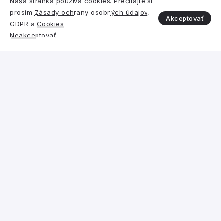
Naša stránka používa cookies. Prečítajte si
prosím
Zásady ochrany osobných údajov,
Akceptovať
GDPR a Cookies
Polystyrén vs. iný izolant
Neakceptovať
Požiarna bezpečnosť a reakcia na
oheň expandovaného
polystyrénu (EPS) a minerálnej
vlny (MV) v systémoch ETICS
Združenie EPS SR