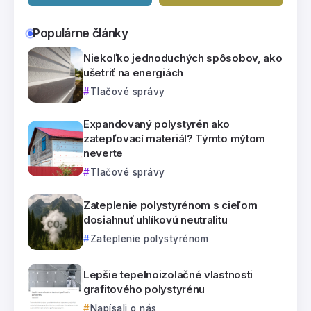
Populárne články
Niekoľko jednoduchých spôsobov, ako
ušetriť na energiách
Tlačové správy
Expandovaný polystyrén ako
zatepľovací materiál? Týmto mýtom
neverte
Tlačové správy
Zateplenie polystyrénom s cieľom
dosiahnuť uhlíkovú neutralitu
Zateplenie polystyrénom
Lepšie tepelnoizolačné vlastnosti
grafitového polystyrénu
Napísali o nás