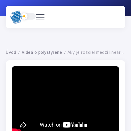
Úvod
Videá o polystyréne
Aký je rozdiel medzi lineárnym a cirkulárnym modelom ekonomiky?
/
/