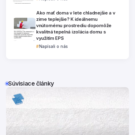
Ako mať doma v lete chladnejšie a v
zime teplejšie? K ideálnemu
vnútornému prostrediu dopomôže
kvalitná tepelná izolácia domu s
využitím EPS
Napísali o nás
Súvisiace články
Združenie EPS SR