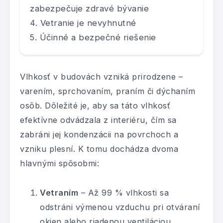
zabezpečuje zdravé bývanie
Vetranie je nevyhnutné
Účinné a bezpečné riešenie
Vlhkosť v budovách vzniká prirodzene –
varením, sprchovaním, praním či dýchaním
osôb. Dôležité je, aby sa táto vlhkosť
efektívne odvádzala z interiéru, čím sa
zabráni jej kondenzácii na povrchoch a
vzniku plesní. K tomu dochádza dvoma
hlavnými spôsobmi:
Vetraním
– Až 99 % vlhkosti sa
odstráni výmenou vzduchu pri otváraní
okien alebo riadenou ventiláciou.