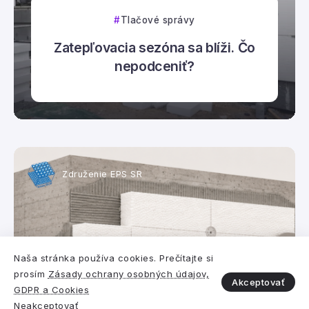
Tlačové správy
Zatepľovacia sezóna sa blíži. Čo
nepodceniť?
Združenie EPS SR
Naša stránka používa cookies. Prečítajte si
prosím
Zásady ochrany osobných údajov,
Akceptovať
GDPR a Cookies
Polystyrén vs. iný izolant
Neakceptovať