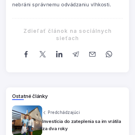
nebráni správnemu odvádzaniu vlhkosti.
Zdieľať článok na sociálnych
sieťach
Ostatné články
Predchádzajúci
Investícia do zateplenia sa im vrátila
za dva roky