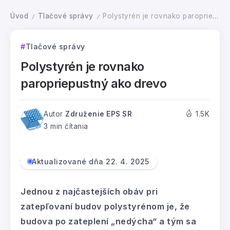
Úvod
Tlačové správy
Polystyrén je rovnako paropriepustný ako drevo
/
/
Tlačové správy
Polystyrén je rovnako
paropriepustný ako drevo
Autor
Združenie EPS SR
1.5K
3 min čítania
Aktualizované dňa 22. 4. 2025
Jednou z najčastejších obáv pri
zatepľovaní budov polystyrénom je, že
budova po zateplení „nedýcha“ a tým sa