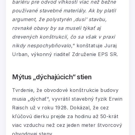
bariéru pre odvod vlhkosti viac než bežne
používané stavebné materiály. Ak by platil
argument, že polystyrén ‚dusí‘ stavbu,
rovnaké obavy by sa museli týkať aj
drevených konštrukcií, čo sa však v praxi
nikdy nespochybňovalo
,“ konštatuje Juraj
Urban, výkonný riaditeľ Združenie EPS SR.
Mýtus „dýchajúcich“ stien
Tvrdenie, že obvodové konštrukcie budovy
musia „dýchať“, vyvrátil stavebný fyzik Erwin
Raisch už v roku 1928. Dokázal, že cez
kľúčovú dierku prejde za hodinu až 50-krát
viac vzduchu než cez jeden meter štvorcový
obvodovej steny.