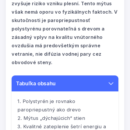
zvyšuje riziko vzniku plesní. Tento mýtus
však nemá oporu vo fyzikálnych faktoch. V
skutočnosti je paropriepustnosť
polystyrénu porovnateľná s drevom a
zásadný vplyv na kvalitu vnútorného
ovzdušia má predovšetkým správne
vetranie, nie difúzia vodnej pary cez
obvodové steny.
Tabuľka obsahu
Polystyrén je rovnako
paropriepustný ako drevo
Mýtus „dýchajúcich“ stien
Kvalitné zateplenie šetrí energiu a