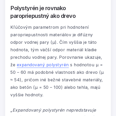
Polystyrén je rovnako
paropriepustný ako drevo
Kľúčovým parametrom pri hodnotení
paropriepustnosti materiálov je difúzny
odpor vodnej pary (μ). Čím vyššia je táto
hodnota, tým väčší odpor materiál kladie
prechodu vodnej pary. Porovnanie ukazuje,
že
expandovaný polystyrén
s hodnotou μ =
50 – 60 má podobné vlastnosti ako drevo (μ
≈ 54), pričom iné bežné stavebné materiály,
ako betón (μ = 50 – 100) alebo tehla, majú
vyššie hodnoty.
„
Expandovaný polystyrén nepredstavuje