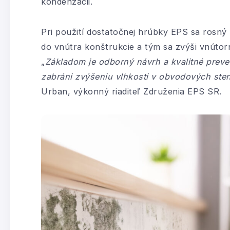
kondenzácii.
Pri použití dostatočnej hrúbky EPS sa rosný 
do vnútra konštrukcie a tým sa zvýši vnútor
„
Základom je odborný návrh a kvalitné prev
zabráni zvýšeniu vlhkosti v obvodových ste
Urban, výkonný riaditeľ Združenia EPS SR.