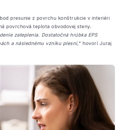
bod presunie z povrchu konštrukcie v interiéri
ná povrchová teplota obvodovej steny.
edenie zateplenia. Dostatočná hrúbka EPS
nách a následnému vzniku plesní
,“ hovorí Juraj