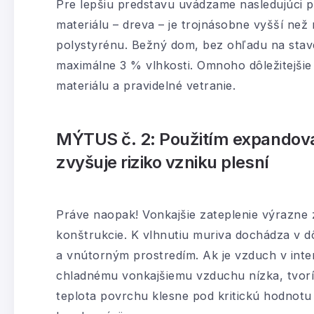
Pre lepšiu predstavu uvádzame nasledujúci p
materiálu – dreva – je trojnásobne vyšší n
polystyrénu. Bežný dom, bez ohľadu na stav
maximálne 3 % vlhkosti. Omnoho dôležitejšie
materiálu a pravidelné vetranie.
MÝTUS č. 2: Použitím expandova
zvyšuje riziko vzniku plesní
Práve naopak! Vonkajšie zateplenie výrazne z
konštrukcie. K vlhnutiu muriva dochádza v d
a vnútorným prostredím. Ak je vzduch v interiér
chladnému vonkajšiemu vzduchu nízka, tvorí
teplota povrchu klesne pod kritickú hodnotu