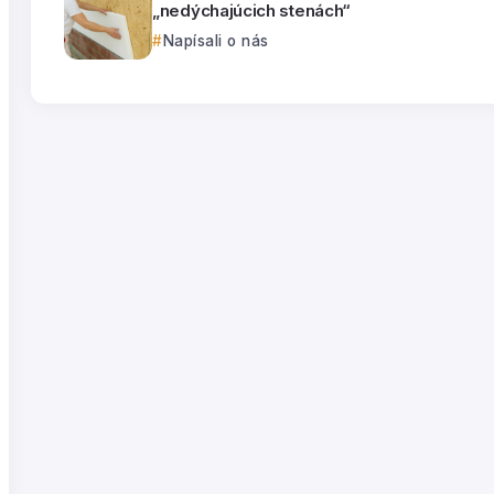
„nedýchajúcich stenách“
Napísali o nás