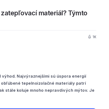
zatepľovací materiál? Týmto
1K
 výhod. Najvýraznejšími sú úspora energií
 obľúbené tepelnoizolačné materiály patrí
ak stále koluje mnoho nepravdivých mýtov. Je