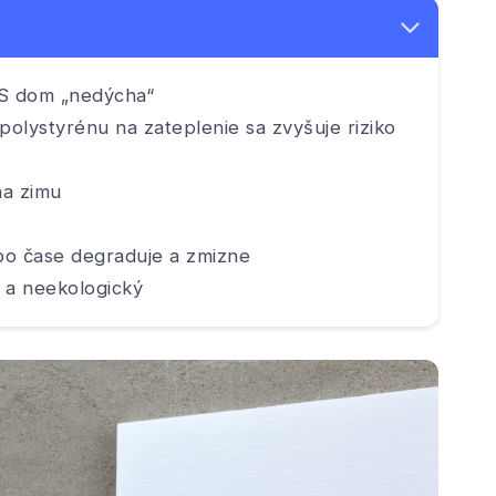
PS dom „nedýcha“
lystyrénu na zateplenie sa zvyšuje riziko
na zimu
o čase degraduje a zmizne
 a neekologický