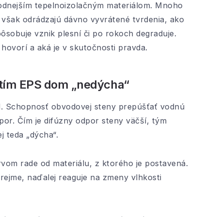
hodnejším tepelnoizolačným materiálom. Mnoho
u však odrádzajú dávno vyvrátené tvrdenia, ako
ôsobuje vznik plesní či po rokoch degraduje.
hovorí a aká je v skutočnosti pravda.
žitím EPS dom „nedýcha“
l. Schopnosť obvodovej steny prepúšťať vodnú
dpor. Čím je difúzny odpor steny väčší, tým
j teda „dýcha“.
rvom rade od materiálu, z ktorého je postavená.
rejme, naďalej reaguje na zmeny vlhkosti