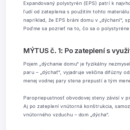
Expandovaný polystyrén (EPS) patrí k najv
ľudí od zateplenia s použitím tohto materiál
napríklad, že EPS bráni domu v „dýchaní“, sp
Poďme sa pozrieť na to, čo sa o polystyréne 
MÝTUS č. 1: Po zateplení s vyu
Pojem „dýchanie domu“ je fyzikálny nezmyse
paru – „dýchať“, vyjadruje veličina difúzny o
menej vodnej pary stena prepustí a tým mene
Paropriepustnosť obvodovej steny závisí v p
Aj po zateplení vnútorná konštrukcia, samoz
vnútorného vzduchu – dom „dýcha“.