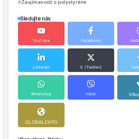
Zaujímavosti o polystyréne
Sledujte nás
YouTube
Facebook
Ins
LinkedIn
X (Twitter)
Tel
WhatsApp
Viber
VKo
GLOBALEXPO