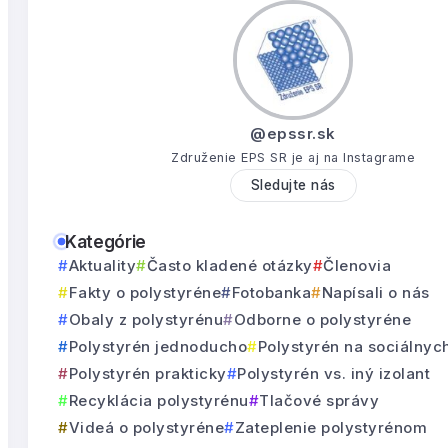
@epssr.sk
Združenie EPS SR je aj na Instagrame
Sledujte nás
Kategórie
Aktuality
Často kladené otázky
Členovia
Fakty o polystyréne
Fotobanka
Napísali o nás
Obaly z polystyrénu
Odborne o polystyréne
Polystyrén jednoducho
Polystyrén na sociálnyc
Polystyrén prakticky
Polystyrén vs. iný izolant
Recyklácia polystyrénu
Tlačové správy
Videá o polystyréne
Zateplenie polystyrénom