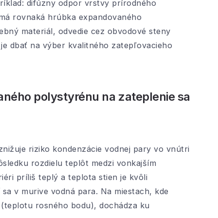
ríklad: difúzny odpor vrstvy prírodného
ež má rovnaká hrúbka expandovaného
ebný materiál, odvedie cez obvodové steny
 je dbať na výber kvalitného zatepľovacieho
ného polystyrénu na zateplenie sa
nižuje riziko kondenzácie vodnej pary vo vnútri
ôsledku rozdielu teplôt medzi vonkajším
i príliš teplý a teplota stien je kvôli
 sa v murive vodná para. Na miestach, kde
 (teplotu rosného bodu), dochádza ku