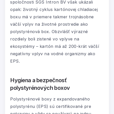
spoločnosti SGS Intron BV však ukázali
opak: životný cyklus kartónovej chladiacej
boxu má v priemere takmer trojnásobne
väčší vplyv na životné prostredie ako
polystyrénová box. Obzvlášť výrazné
rozdiely boli zistené vo vplyve na
ekosystémy – kartón má až 200-krát väčší
negatívny vplyv na vodné organizmy ako
EPS.
Hygiena a bezpečnosť
polystyrénových boxov
Polystyrénové boxy z expandovaného
polystyrénu (EPS) sú certifikované pre
potraviny a vždy sa používajú na jednu