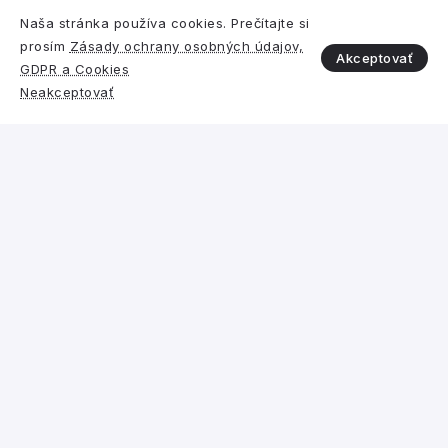
Naša stránka používa cookies. Prečítajte si
prosím
Zásady ochrany osobných údajov,
Akceptovať
GDPR a Cookies
Polystyrén vs. iný izolant
Neakceptovať
Požiarna bezpečnosť a reakcia na
oheň expandovaného
polystyrénu (EPS) a minerálnej
vlny (MV) v systémoch ETICS
Združenie EPS SR