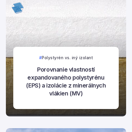
Združenie EPS SR
Polystyrén vs. iný izolant
Porovnanie vlastností
expandovaného polystyrénu
(EPS) a izolácie z minerálnych
vlákien (MV)