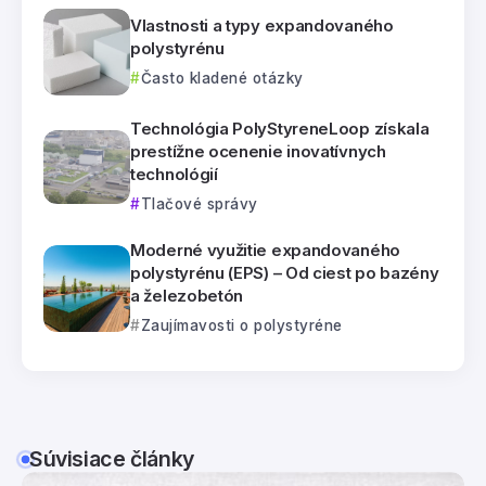
Vlastnosti a typy expandovaného
polystyrénu
Často kladené otázky
Technológia PolyStyreneLoop získala
prestížne ocenenie inovatívnych
technológií
Tlačové správy
Moderné využitie expandovaného
polystyrénu (EPS) – Od ciest po bazény
a železobetón
Zaujímavosti o polystyréne
Súvisiace články