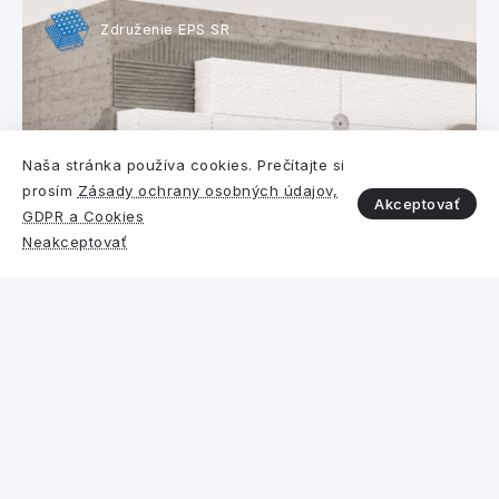
Združenie EPS SR
Naša stránka používa cookies. Prečítajte si
prosím
Zásady ochrany osobných údajov,
Akceptovať
GDPR a Cookies
Polystyrén vs. iný izolant
Neakceptovať
Požiarna bezpečnosť a reakcia na
oheň expandovaného
polystyrénu (EPS) a minerálnej
vlny (MV) v systémoch ETICS