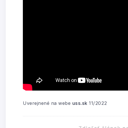
Uverejnené na webe
uss.sk
11/2022