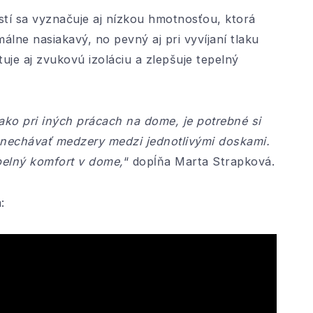
tí sa vyznačuje aj nízkou hmotnosťou, ktorá
lne nasiakavý, no pevný aj pri vyvíjaní tlaku
je aj zvukovú izoláciu a zlepšuje tepelný
, ako pri iných prácach na dome, je potrebné si
 nenechávať medzery medzi jednotlivými doskami.
pelný komfort v dome,
“ dopĺňa Marta Strapková.
: