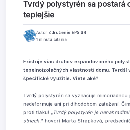
Tvrdý polystyrén sa postará 
teplejšie
Autor
Združenie EPS SR
1 minúta čítania
Existuje viac druhov expandovaného polyst
tepelnoizolačných vlastností domu. Tvrdší 
špecifické využitie. Viete aké?
Tvrdý polystyrén sa vyznačuje mimoriadnou 
nedeformuje ani pri dlhodobom zaťažení. Čím 
proti tlaku! „
Tvrdý polystyrén je nenahraditeľ
striech,
“ hovorí Marta Strapková, predsední