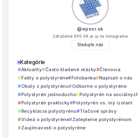
@epssr.sk
Združenie EPS SR je aj na Instagrame
Sledujte nás
Kategórie
Aktuality
Často kladené otázky
Členovia
Fakty o polystyréne
Fotobanka
Napísali o nás
Obaly z polystyrénu
Odborne o polystyréne
Polystyrén jednoducho
Polystyrén na sociálnyc
Polystyrén prakticky
Polystyrén vs. iný izolant
Recyklácia polystyrénu
Tlačové správy
Videá o polystyréne
Zateplenie polystyrénom
Zaujímavosti o polystyréne