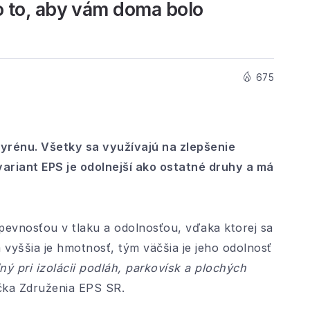
o to, aby vám doma bolo
675
yrénu. Všetky sa využívajú na zlepšenie
variant EPS je odolnejší ako ostatné druhy a má
pevnosťou v tlaku a odolnosťou, vďaka ktorej sa
vyššia je hmotnosť, tým väčšia je jeho odolnosť
ný pri izolácii podláh, parkovísk a plochých
čka Združenia EPS SR.