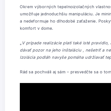
Okrem výborných tepelnoizolačných vlastnos
umožňuje jednoduchšiu manipuláciu. Je minimá
a nedeformuje ho dlhodobé zaťaženie. Poskytu
komfort v dome.
„
V prípade realizácie platí také isté pravidlo
dávať pozor na jeho inštaláciu , nešetriť a
Izolácia podláh navyše pomáha udržiavať te
Rád sa pochváli aj sám – presvedčte sa o tom